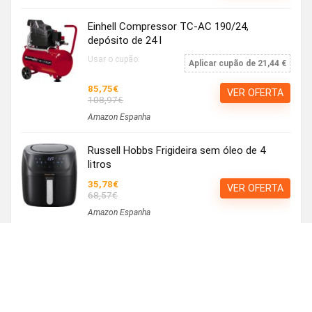
Einhell Compressor TC-AC 190/24,
depósito de 24 l
Usar o cupão:
Aplicar cupão de 21,44 €
85,75€
VER OFERTA
108,97€
Amazon Espanha
Russell Hobbs Frigideira sem óleo de 4
litros
35,78€
VER OFERTA
68,57€
Amazon Espanha
Calvin Klein ck be EDT 100ml
15,21€
Ver Cupão
22,90€
Amazon Espanha