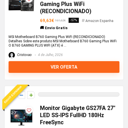
Gaming Plus WiFi
(RECONDICIONADO)
69,63€
-57%
161,62€
Amazon Espanha
🚚 Envio Gratis
MSI Motherboard B760 Gaming Plus WiFi (RECONDICIONADO)
Detalhes Sobre este produto MSI Motherboard B760 Gaming Plus WiFi
O B760 GAMING PLUS WIFI (ATX) é ...
Cristovao
4 de Julho, 2026
VER OFERTA
ENVIO ESPANHA
0
Monitor Gigabyte GS27FA 27″
LED SS-IPS FullHD 180Hz
FreeSync