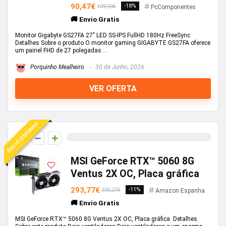
90,47€
-18%
109,99€
PcComponentes
🚚 Envio Gratis
Monitor Gigabyte GS27FA 27" LED SS-IPS FullHD 180Hz FreeSync
Detalhes Sobre o produto O monitor gaming GIGABYTE GS27FA oferece
um painel FHD de 27 polegadas ...
Porquinho Mealheiro
30 de Junho, 2026
VER OFERTA
ENVIO ESPANHA
0
MSI GeForce RTX™ 5060 8G
Ventus 2X OC, Placa gráfica
293,77€
-11%
330,27€
Amazon Espanha
🚚 Envio Gratis
MSI GeForce RTX™ 5060 8G Ventus 2X OC, Placa gráfica Detalhes