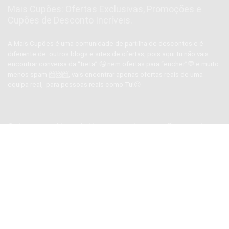
Mais Cupões: Ofertas Exclusivas, Promoções e
Cupões de Desconto Incríveis.
A Mais Cupões é uma comunidade de partilha de descontos e é
diferente de outros blogs e sites de ofertas, pois aqui tu não vais
encontrar conversa da “treta” 🤐 nem ofertas para “encher”💬 e muito
menos spam 📨📨📨, vais encontrar apenas ofertas reais de uma
equipa real, para pessoas reais como Tu!😉
Subscrever Newsletter, prometemos não mandar
SPAM
SUBSCREVER NEWSLETTER