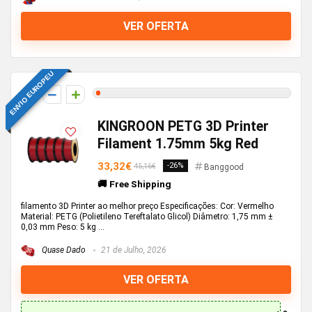
VER OFERTA
ENVIO EUROPEU
1
KINGROON PETG 3D Printer
Filament 1.75mm 5kg Red
33,32€
-26%
45,16€
Banggood
🚚 Free Shipping
filamento 3D Printer ao melhor preço Especificações: Cor: Vermelho
Material: PETG (Polietileno Tereftalato Glicol) Diâmetro: 1,75 mm ±
0,03 mm Peso: 5 kg ...
Quase Dado
21 de Julho, 2026
VER OFERTA