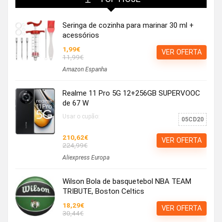
Seringa de cozinha para marinar 30 ml +
acessórios
1,99€
VER OFERTA
11,99€
Amazon Espanha
Realme 11 Pro 5G 12+256GB SUPERVOOC
de 67 W
Usar o cupão:
05CD20
210,62€
VER OFERTA
224,99€
Aliexpress Europa
Wilson Bola de basquetebol NBA TEAM
TRIBUTE, Boston Celtics
18,29€
VER OFERTA
30,44€