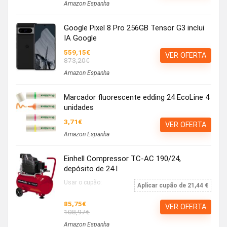
Amazon Espanha
Google Pixel 8 Pro 256GB Tensor G3 inclui
IA Google
559,15€
VER OFERTA
873,20€
Amazon Espanha
Marcador fluorescente edding 24 EcoLine 4
unidades
3,71€
VER OFERTA
Amazon Espanha
Einhell Compressor TC-AC 190/24,
depósito de 24 l
Usar o cupão:
Aplicar cupão de 21,44 €
85,75€
VER OFERTA
108,97€
Amazon Espanha