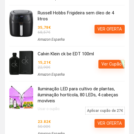
Russell Hobbs Frigideira sem óleo de 4
litros
35,78€
VER OFERTA
68,57€
Amazon Espanha
Calvin Klein ck be EDT 100ml
15,21€
Ver Cupão
22,90€
Amazon Espanha
Iluminação LED para cultivo de plantas,
iluminação hortícola, 80 LEDs, 4 cabeças
movíveis
Usar o cupão:
Aplicar cupão de 27€
23.82€
VER OFERTA
50.00€
Amazon Espanha