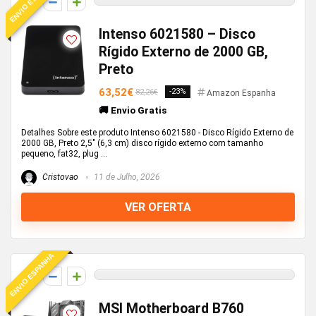
ENVIO ESPANHA
0
Intenso 6021580 – Disco
Rígido Externo de 2000 GB,
Preto
63,52€
-23%
82,26€
Amazon Espanha
🚚 Envio Gratis
Detalhes Sobre este produto Intenso 6021580 - Disco Rígido Externo de
2000 GB, Preto 2,5" (6,3 cm) disco rígido externo com tamanho
pequeno, fat32, plug ...
Cristovao
11 de Julho, 2026
VER OFERTA
ENVIO ESPANHA
0
MSI Motherboard B760