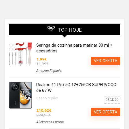
TOP HOJE
Seringa de cozinha para marinar 30 ml +
acessórios
1,99€
VER OFERTA
11,99€
Amazon Espanha
Realme 11 Pro 5G 12+256GB SUPERVOOC
de 67 W
Usar o cupão:
05CD20
210,62€
VER OFERTA
224,99€
Aliexpress Europa