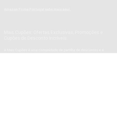
Amazon Prime Portugal sabe mais aqui.
Mais Cupões: Ofertas Exclusivas, Promoções e
Cupões de Desconto Incríveis.
A Mais Cupões é uma comunidade de partilha de descontos e é
diferente de outros blogs e sites de ofertas, pois aqui tu não vais
encontrar conversa da “treta” 🤐 nem ofertas para “encher”💬 e muito
menos spam 📨📨📨, vais encontrar apenas ofertas reais de uma
equipa real, para pessoas reais como Tu!😉
Subscrever Newsletter, prometemos não mandar
SPAM
SUBSCREVER NEWSLETTER