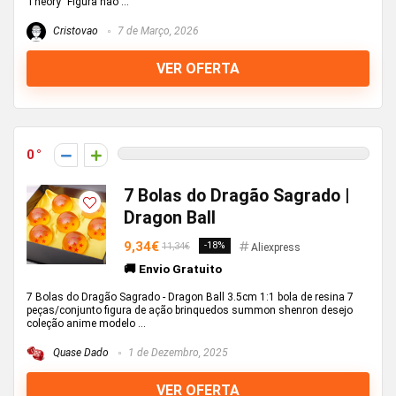
Theory" Figura não ...
Cristovao
7 de Março, 2026
VER OFERTA
0
7 Bolas do Dragão Sagrado |
Dragon Ball
9,34€
-18%
11,34€
Aliexpress
🚚 Envio Gratuito
7 Bolas do Dragão Sagrado - Dragon Ball 3.5cm 1:1 bola de resina 7
peças/conjunto figura de ação brinquedos summon shenron desejo
coleção anime modelo ...
Quase Dado
1 de Dezembro, 2025
VER OFERTA