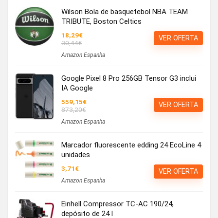
Wilson Bola de basquetebol NBA TEAM
TRIBUTE, Boston Celtics
18,29€
VER OFERTA
30,44€
Amazon Espanha
Google Pixel 8 Pro 256GB Tensor G3 inclui
IA Google
559,15€
VER OFERTA
873,20€
Amazon Espanha
Marcador fluorescente edding 24 EcoLine 4
unidades
3,71€
VER OFERTA
Amazon Espanha
Einhell Compressor TC-AC 190/24,
depósito de 24 l