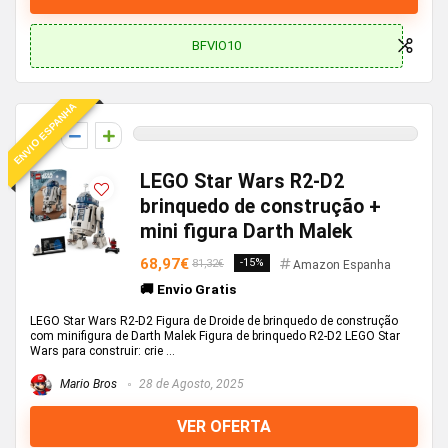
BFVIO10
ENVIO ESPANHA
0
LEGO Star Wars R2-D2
brinquedo de construção +
mini figura Darth Malek
68,97€
-15%
81,32€
Amazon Espanha
🚚 Envio Gratis
LEGO Star Wars R2-D2 Figura de Droide de brinquedo de construção
com minifigura de Darth Malek Figura de brinquedo R2-D2 LEGO Star
Wars para construir: crie ...
Mario Bros
28 de Agosto, 2025
VER OFERTA