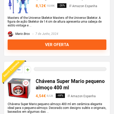
8,12€
-26%
10,98€
Amazon Espanha
Masters of the Universe Skeletor Masters of the Universe Skeletor. A
figura de ação Skeletor de 14 cm de altura apresenta uma cabeça de
estilo vintage e ...
Mario Bros
7 de Junho, 2024
VER OFERTA
ENVIO ESPANHA
0
Chávena Super Mario pequeno
almoço 400 ml
4,54€
-44%
8,12€
Amazon Espanha
Chávena Super Mario pequeno almoço 400 ml em cerâmica elegante
ideal para o pequeno-almoço. Decorado com designs subtis e originais,
baseados em algumas das ...