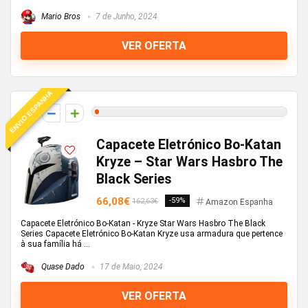
Mario Bros
7 de Junho, 2024
VER OFERTA
ENVIO ESPANHA
1
Capacete Eletrónico Bo-Katan
Kryze – Star Wars Hasbro The
Black Series
66,08€
-59%
162,63€
Amazon Espanha
Capacete Eletrónico Bo-Katan - Kryze Star Wars Hasbro The Black
Series Capacete Eletrónico Bo-Katan Kryze usa armadura que pertence
à sua família há ...
Quase Dado
17 de Maio, 2024
VER OFERTA