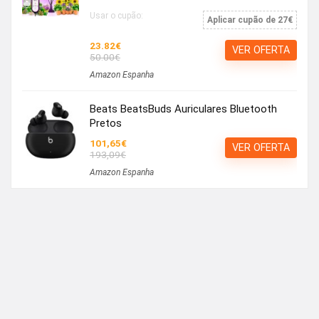
Usar o cupão:
Aplicar cupão de 27€
23.82€
VER OFERTA
50.00€
Amazon Espanha
Beats BeatsBuds Auriculares Bluetooth
Pretos
101,65€
VER OFERTA
193,09€
Amazon Espanha