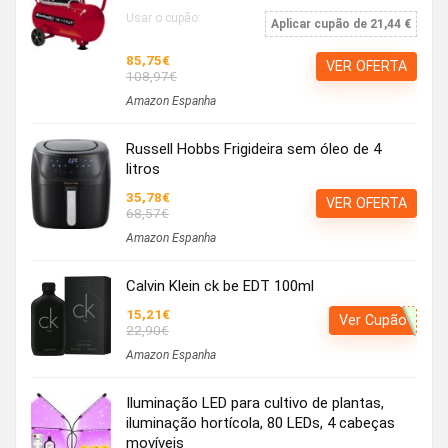
Usar o cupão:
Aplicar cupão de 21,44 €
85,75€
VER OFERTA
108,97€
Amazon Espanha
Russell Hobbs Frigideira sem óleo de 4
litros
35,78€
VER OFERTA
68,57€
Amazon Espanha
Calvin Klein ck be EDT 100ml
15,21€
Ver Cupão
22,90€
Amazon Espanha
Iluminação LED para cultivo de plantas,
iluminação hortícola, 80 LEDs, 4 cabeças
movíveis