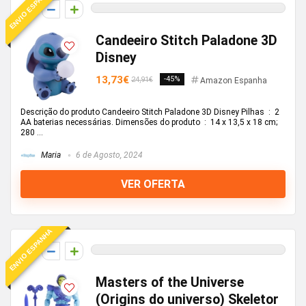
ENVIO ESPANHA
0
Candeeiro Stitch Paladone 3D
Disney
13,73€
-45%
24,91€
Amazon Espanha
Descrição do produto Candeeiro Stitch Paladone 3D Disney Pilhas ‏ : ‎ 2
AA baterias necessárias. Dimensões do produto ‏ : ‎ 14 x 13,5 x 18 cm;
280 ...
Maria
6 de Agosto, 2024
VER OFERTA
ENVIO ESPANHA
0
Masters of the Universe
(Origins do universo) Skeletor