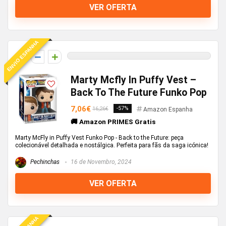
VER OFERTA
ENVIO ESPANHA
0
Marty Mcfly In Puffy Vest –
Back To The Future Funko Pop
7,06€
-57%
16,26€
Amazon Espanha
🚚 Amazon PRIMES Gratis
Marty McFly in Puffy Vest Funko Pop - Back to the Future: peça
colecionável detalhada e nostálgica. Perfeita para fãs da saga icónica!
Pechinchas
16 de Novembro, 2024
VER OFERTA