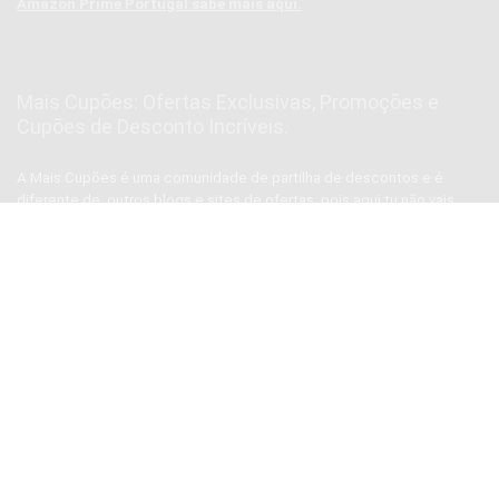
Amazon Prime Portugal sabe mais aqui.
Mais Cupões: Ofertas Exclusivas, Promoções e
Cupões de Desconto Incríveis.
A Mais Cupões é uma comunidade de partilha de descontos e é
diferente de outros blogs e sites de ofertas, pois aqui tu não vais
encontrar conversa da “treta” 🤐 nem ofertas para “encher”💬 e muito
menos spam 📨📨📨, vais encontrar apenas ofertas reais de uma
equipa real, para pessoas reais como Tu!😉
Subscrever Newsletter, prometemos não mandar
SPAM
SUBSCREVER NEWSLETTER