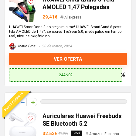
AMOLED 1,47 Polegadas
29,41€
Aliexpress
HUAWEI SmartBand 8 ao preço minimo! HUAWEI SmartBand 8 possui
tela AMOLED de 1,47", sensores TruSeen 5.0, mede pulso em tempo
real, nível de oxigénio no ...
Mario Bros
20 de Março, 2024
VER OFERTA
24AN02
ENVIO ESPANHA
0
Auriculares Huawei Freebuds
SE Bluetooth 5.2
32.53€
-35%
49.99€
Amazon Espanha