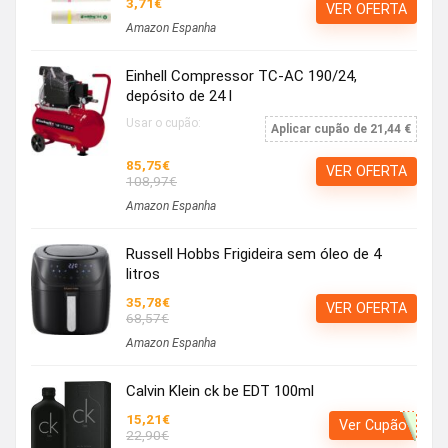
3,71€
VER OFERTA
Amazon Espanha
Einhell Compressor TC-AC 190/24,
depósito de 24 l
Usar o cupão:
Aplicar cupão de 21,44 €
85,75€
VER OFERTA
108,97€
Amazon Espanha
Russell Hobbs Frigideira sem óleo de 4
litros
35,78€
VER OFERTA
68,57€
Amazon Espanha
Calvin Klein ck be EDT 100ml
15,21€
Ver Cupão
22,90€