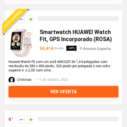
ENVIO ESPANHA
0
Smartwatch HUAWEI Watch
Fit, GPS Incorporado (ROSA)
50,41€
-44%
89,99€
Amazon Espanha
Huawei Watch Fit com um ecrã AMOLED de 1,64 polegadas com
resolução de 280 x 456 pixels, 326 pixels por polegada o seu vidro
superior é o 2,5D com uma ...
Cristovao
11 de Outubro, 2022
VER OFERTA
0