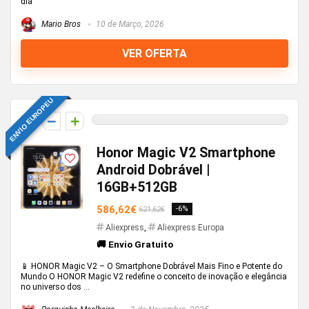
dia
Mario Bros
10 de Março, 2026
VER OFERTA
ENVIO EUROPEU
0
Honor Magic V2 Smartphone
Android Dobrável |
16GB+512GB
586,62€
-6%
621,62€
Aliexpress
,
Aliexpress Europa
🚚 Envio Gratuito
📱 HONOR Magic V2 – O Smartphone Dobrável Mais Fino e Potente do
Mundo O HONOR Magic V2 redefine o conceito de inovação e elegância
no universo dos ...