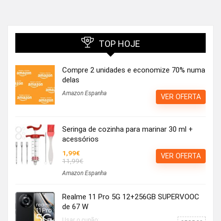
TOP HOJE
Compre 2 unidades e economize 70% numa
delas
Amazon Espanha
VER OFERTA
Seringa de cozinha para marinar 30 ml +
acessórios
1,99€
VER OFERTA
11,99€
Amazon Espanha
Realme 11 Pro 5G 12+256GB SUPERVOOC
de 67 W
Usar o cupão: