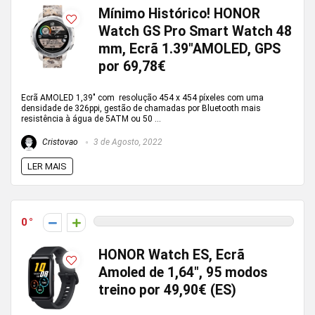
Mínimo Histórico! HONOR
Watch GS Pro Smart Watch 48
mm, Ecrã 1.39″AMOLED, GPS
por 69,78€
Ecrã AMOLED 1,39" com resolução 454 x 454 píxeles com uma
densidade de 326ppi, gestão de chamadas por Bluetooth mais
resistência à água de 5ATM ou 50 ...
Cristovao
3 de Agosto, 2022
LER MAIS
0
HONOR Watch ES, Ecrã
Amoled de 1,64″, 95 modos
treino por 49,90€ (ES)