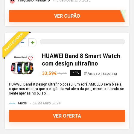
Porquinho Mealheiro
3 de Novembro, 2025
VER CUPÃO
ENVIO ESPANHA
0
HUAWEI Band 8 Smart Watch
com design ultrafino
33,59€
-44%
59,97€
Amazon Espanha
HUAWEI Band 8 Design ultrafino possui um ecrã AMOLED sem biséis,
o que nos mostra que a elegância vai além da pele, mesmo quando se
sente apenas no pulso. ...
Maria
20 de Maio, 2024
VER OFERTA