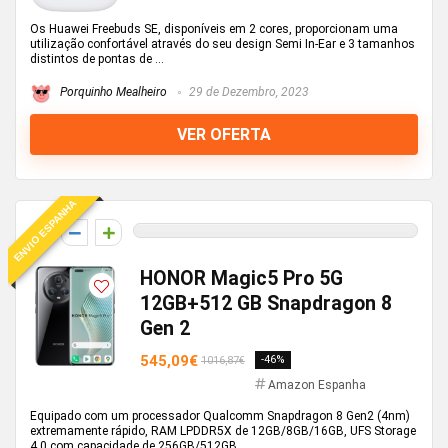
Os Huawei Freebuds SE, disponíveis em 2 cores, proporcionam uma
utilização confortável através do seu design Semi In-Ear e 3 tamanhos
distintos de pontas de ...
Porquinho Mealheiro
29 de Dezembro, 2023
VER OFERTA
ENVIO ESPANHA
0
HONOR Magic5 Pro 5G
12GB+512 GB Snapdragon 8
Gen 2
545,09€
-46%
1016,87€
Amazon Espanha
Equipado com um processador Qualcomm Snapdragon 8 Gen2 (4nm)
extremamente rápido, RAM LPDDR5X de 12GB/8GB/16GB, UFS Storage
4.0 com capacidade de 256GB/512GB. ...