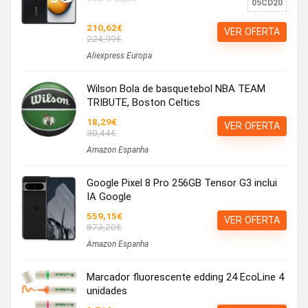
05CD20
210,62€
VER OFERTA
224,99€
Aliexpress Europa
Wilson Bola de basquetebol NBA TEAM
TRIBUTE, Boston Celtics
18,29€
VER OFERTA
30,44€
Amazon Espanha
Google Pixel 8 Pro 256GB Tensor G3 inclui
IA Google
559,15€
VER OFERTA
873,20€
Amazon Espanha
Marcador fluorescente edding 24 EcoLine 4
unidades