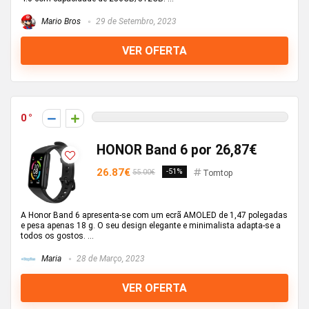
Mario Bros
29 de Setembro, 2023
VER OFERTA
0
HONOR Band 6 por 26,87€
26.87€
-51%
55.00€
Tomtop
A Honor Band 6 apresenta-se com um ecrã AMOLED de 1,47 polegadas
e pesa apenas 18 g. O seu design elegante e minimalista adapta-se a
todos os gostos. ...
Maria
28 de Março, 2023
VER OFERTA