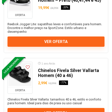
Homem – Preto (40,41,44 e 45)
19,99€
-20%
24,99€
OFERTA
Reebok Jogger Lite: sapatilhas leves e confortáveis para homem.
Encontre o melhor preço na SportZone. Estilo urbano e
desempenho
VER OFERTA
LOJA NACIONAL
1 ano Atrás
Chinelos Fivela Silver Vallarta
Homem (40 a 46)
2,99€
-77%
12,99€
OFERTA
Chinelos Fivela Silver Vallarta: tamanhos 40 a 46, estilo e conforto
para homem. Ideal para dias de praia ou uso casual