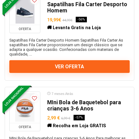
Sapatilhas Fila Carter Desporto
Homem
19,99€
-56%
44,99€
🚚 Levanta Gratis na Loja
OFERTA
Sapatilhas Fila Carter Desporto Homem Sapatilhas Fila Carter As
sapatilhas Fila Carter proporcionam um design clássico que se
adapta a qualquer ocasião. Confecionadas com materiais de
qualidade, ...
VER OFERTA
LOJA NACIONAL
7 meses Atrás
MIni Bola de Baquetebol para
crianças 3-6 Anos
2,99 €
-57%
6,99 €
🚚 Recolha em Loja GRATIS
OFERTA
MIni Bola de Baquetebol para crianças 3-6 Anos Para melhorar as