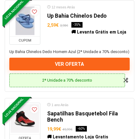
LOJA NACIONAL
12 meses Atrás
Up Bahia Chinelos Dedo
2,59€
-35%
3,98€
🚚 Levanta Grátis em Loja
CUPOM
Up Bahia Chinelos Dedo Homem Azul (2ª Unidade a 70% desconto)
VER OFERTA
2ª Unidade a 70% desconto
LOJA NACIONAL
1 ano Atrás
Sapatilhas Basquetebol Fila
Bench
19,99€
-60%
49,99€
🚚 Levantamento Loja Gratis
OFERTA