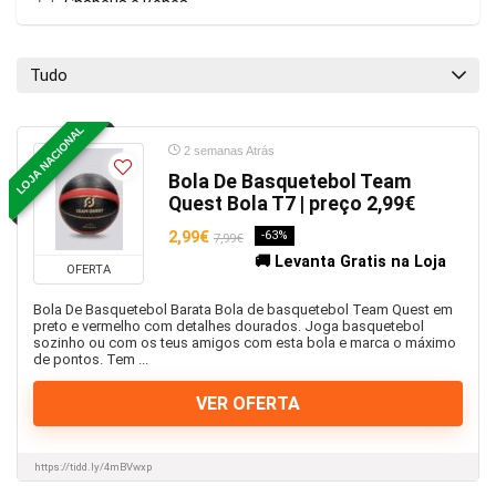
Chapéus e Bonés
Chinelos
Clubes, Equipas e Seleções
Tudo
Crianças e Bebés
Cupões e Códigos de desconto
LOJA NACIONAL
Desporto e Outdoor
2 semanas Atrás
Escola e Escritório
Bola De Basquetebol Team
Quest Bola T7 | preço 2,99€
FC Porto
Fila
2,99€
-63%
7,99€
🚚 Levanta Gratis na Loja
Futebol
OFERTA
Homem
Bola De Basquetebol Barata Bola de basquetebol Team Quest em
Joma
preto e vermelho com detalhes dourados. Joga basquetebol
sozinho ou com os teus amigos com esta bola e marca o máximo
Kayak
de pontos. Tem ...
Loja física
VER OFERTA
Malas e Mochilas
Mergulho
Mulher
https://tidd.ly/4mBVwxp
Outro Calçado