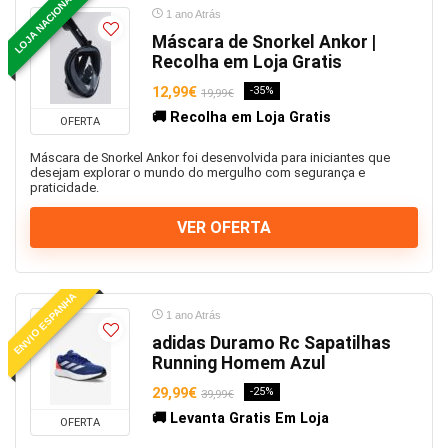
LOJA NACIONAL
1 ano Atrás
Máscara de Snorkel Ankor |
Recolha em Loja Gratis
12,99€
-35%
19,99€
🚚 Recolha em Loja Gratis
OFERTA
Máscara de Snorkel Ankor foi desenvolvida para iniciantes que
desejam explorar o mundo do mergulho com segurança e
praticidade.
VER OFERTA
ENVIO ESPANHA
1 ano Atrás
adidas Duramo Rc Sapatilhas
Running Homem Azul
29,99€
-25%
39,99€
🚚 Levanta Gratis Em Loja
OFERTA