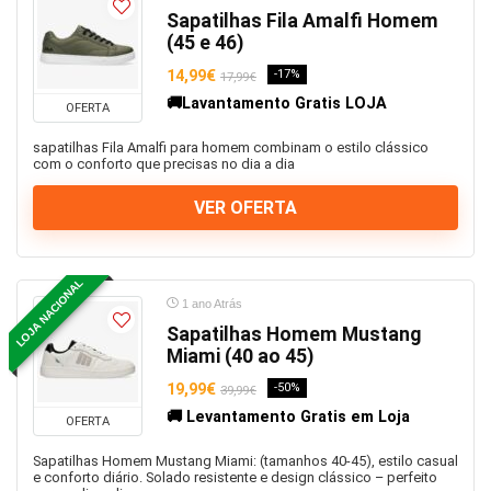
Sapatilhas Fila Amalfi Homem
(45 e 46)
14,99€
-17%
17,99€
🚚Lavantamento Gratis LOJA
OFERTA
sapatilhas Fila Amalfi para homem combinam o estilo clássico
com o conforto que precisas no dia a dia
VER OFERTA
LOJA NACIONAL
1 ano Atrás
Sapatilhas Homem Mustang
Miami (40 ao 45)
19,99€
-50%
39,99€
🚚 Levantamento Gratis em Loja
OFERTA
Sapatilhas Homem Mustang Miami: (tamanhos 40-45), estilo casual
e conforto diário. Solado resistente e design clássico – perfeito