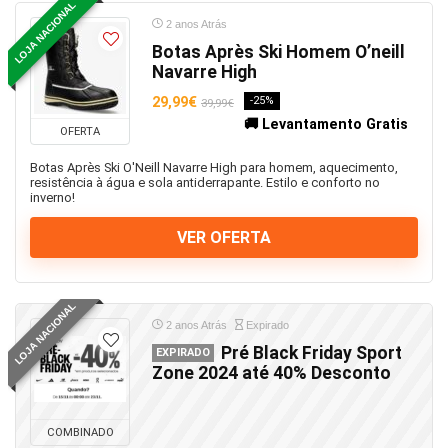
LOJA NACIONAL
2 anos Atrás
Botas Après Ski Homem O’neill
Navarre High
29,99€
-25%
39,99€
🚚 Levantamento Gratis
OFERTA
Botas Après Ski O'Neill Navarre High para homem, aquecimento,
resistência à água e sola antiderrapante. Estilo e conforto no
inverno!
VER OFERTA
LOJA NACIONAL
2 anos Atrás
Expirado
Pré Black Friday Sport
EXPIRADO
Zone 2024 até 40% Desconto
COMBINADO