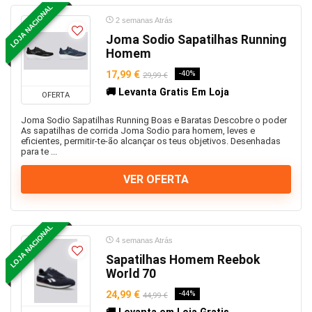
LOJA NACIONAL
Praia, Rio e Piscina
2 semanas Atrás
Promoções e Descontos
Joma Sodio Sapatilhas Running
Puma
Homem
Roupa e Vestuário
17,99 €
-40%
29,99 €
Roupa interior
🚚 Levanta Gratis Em Loja
OFERTA
Sapatilhas
Joma Sodio Sapatilhas Running Boas e Baratas Descobre o poder
Smartphones Xiaomi
As sapatilhas de corrida Joma Sodio para homem, leves e
eficientes, permitir-te-ão alcançar os teus objetivos. Desenhadas
Smartwatch e Relógios
para te ...
Som e Imagem
VER OFERTA
T-Shirts
Todas as categorias
LOJA NACIONAL
4 semanas Atrás
Sapatilhas Homem Reebok
World 70
24,99 €
-44%
44,99 €