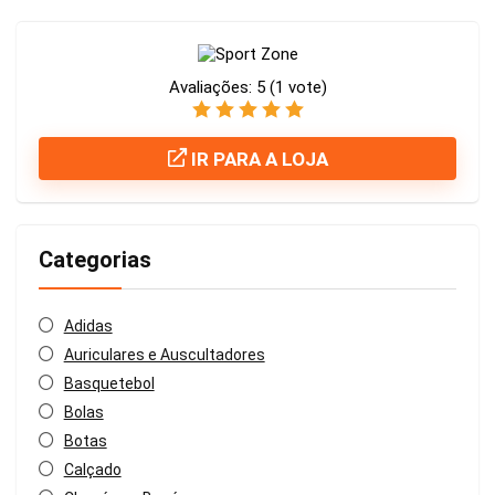
Avaliações:
5
(
1
vote)
IR PARA A LOJA
Categorias
Adidas
Auriculares e Auscultadores
Basquetebol
Bolas
Botas
Calçado