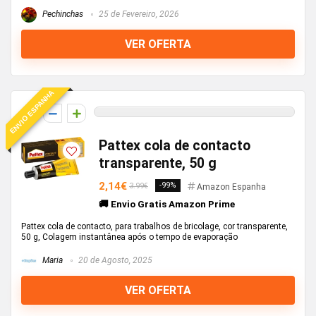
Pechinchas
25 de Fevereiro, 2026
VER OFERTA
ENVIO ESPANHA
0
Pattex cola de contacto
transparente, 50 g
2,14€
-99%
3.99€
Amazon Espanha
🚚 Envio Gratis Amazon Prime
Pattex cola de contacto, para trabalhos de bricolage, cor transparente,
50 g, Colagem instantânea após o tempo de evaporação
Maria
20 de Agosto, 2025
VER OFERTA