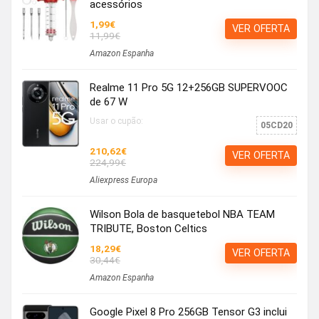
acessórios
1,99€
VER OFERTA
11,99€
Amazon Espanha
Realme 11 Pro 5G 12+256GB SUPERVOOC
de 67 W
Usar o cupão:
05CD20
210,62€
VER OFERTA
224,99€
Aliexpress Europa
Wilson Bola de basquetebol NBA TEAM
TRIBUTE, Boston Celtics
18,29€
VER OFERTA
30,44€
Amazon Espanha
Google Pixel 8 Pro 256GB Tensor G3 inclui