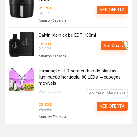
35,78€
VER OFERTA
68,57€
Amazon Espanha
Calvin Klein ck be EDT 100ml
15,21€
Ver Cupão
22,90€
Amazon Espanha
Iluminação LED para cultivo de plantas,
iluminação hortícola, 80 LEDs, 4 cabeças
movíveis
Usar o cupão:
Aplicar cupão de 27€
23.82€
VER OFERTA
50.00€
Amazon Espanha