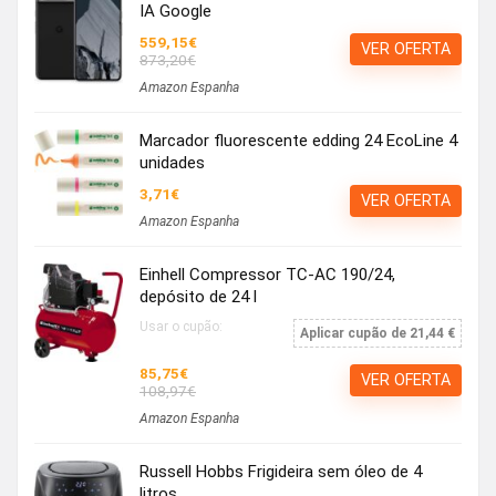
IA Google
559,15€
VER OFERTA
873,20€
Amazon Espanha
Marcador fluorescente edding 24 EcoLine 4
unidades
3,71€
VER OFERTA
Amazon Espanha
Einhell Compressor TC-AC 190/24,
depósito de 24 l
Usar o cupão:
Aplicar cupão de 21,44 €
85,75€
VER OFERTA
108,97€
Amazon Espanha
Russell Hobbs Frigideira sem óleo de 4
litros