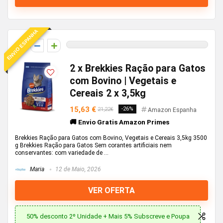
ENVIO ESPANHA
0
2 x Brekkies Ração para Gatos
com Bovino | Vegetais e
Cereais 2 x 3,5kg
15,63 €
-26%
21,22€
Amazon Espanha
🚚 Envio Gratis Amazon Primes
Brekkies Ração para Gatos com Bovino, Vegetais e Cereais 3,5kg 3500
g Brekkies Ração para Gatos Sem corantes artificiais nem
conservantes: com variedade de ...
Maria
12 de Maio, 2026
VER OFERTA
50% desconto 2º Unidade + Mais 5% Subscreve e Poupa