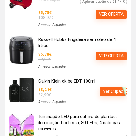
Aplicar cupão de 21,44 €
85,75€
VER OFERTA
108,97€
Amazon Espanha
Russell Hobbs Frigideira sem óleo de 4
litros
35,78€
VER OFERTA
68,57€
Amazon Espanha
Calvin Klein ck be EDT 100ml
15,21€
Ver Cupão
22,90€
Amazon Espanha
Iluminação LED para cultivo de plantas,
iluminação hortícola, 80 LEDs, 4 cabeças
movíveis