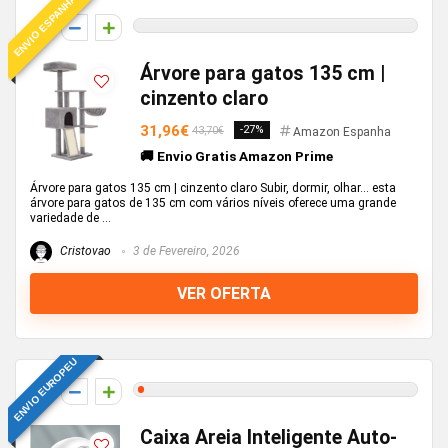
ENVIO ESPANHA
0
Árvore para gatos 135 cm |
cinzento claro
31,96€
-27%
43,70€
Amazon Espanha
🚚 Envio Gratis Amazon Prime
Árvore para gatos 135 cm | cinzento claro Subir, dormir, olhar... esta
árvore para gatos de 135 cm com vários níveis oferece uma grande
variedade de ...
Cristovao
3 de Fevereiro, 2026
VER OFERTA
ENVIO EUROPEU
1
Caixa Areia Inteligente Auto-