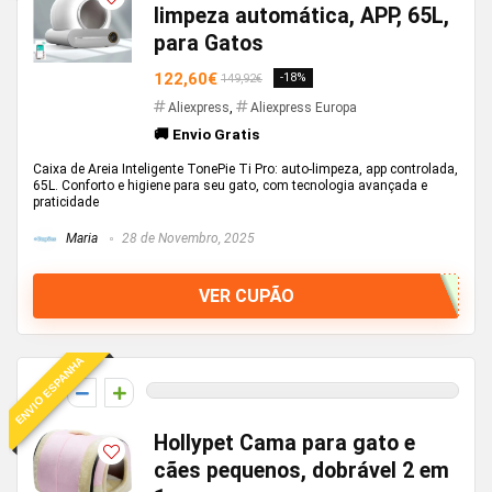
limpeza automática, APP, 65L,
para Gatos
122,60€
-18%
149,92€
Aliexpress
,
Aliexpress Europa
🚚 Envio Gratis
Caixa de Areia Inteligente TonePie Ti Pro: auto-limpeza, app controlada,
65L. Conforto e higiene para seu gato, com tecnologia avançada e
praticidade
Maria
28 de Novembro, 2025
VER CUPÃO
ENVIO ESPANHA
0
Hollypet Cama para gato e
cães pequenos, dobrável 2 em