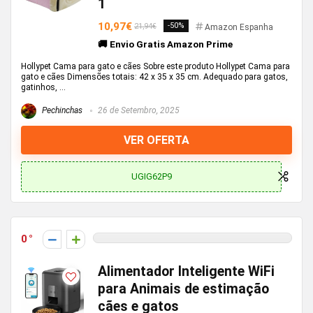
1
10,97€
-50%
21,94€
Amazon Espanha
🚚 Envio Gratis Amazon Prime
Hollypet Cama para gato e cães Sobre este produto Hollypet Cama para
gato e cães Dimensões totais: 42 x 35 x 35 cm. Adequado para gatos,
gatinhos, ...
Pechinchas
26 de Setembro, 2025
VER OFERTA
UGIG62P9
0
Alimentador Inteligente WiFi
para Animais de estimação
cães e gatos