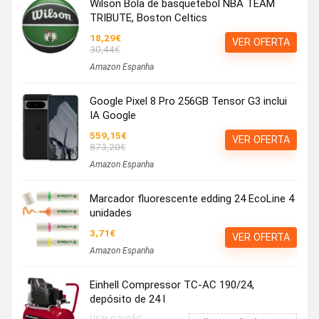
Wilson Bola de basquetebol NBA TEAM
TRIBUTE, Boston Celtics
18,29€
VER OFERTA
30,44€
Amazon Espanha
Google Pixel 8 Pro 256GB Tensor G3 inclui
IA Google
559,15€
VER OFERTA
873,20€
Amazon Espanha
Marcador fluorescente edding 24 EcoLine 4
unidades
3,71€
VER OFERTA
Amazon Espanha
Einhell Compressor TC-AC 190/24,
depósito de 24 l
Usar o cupão: