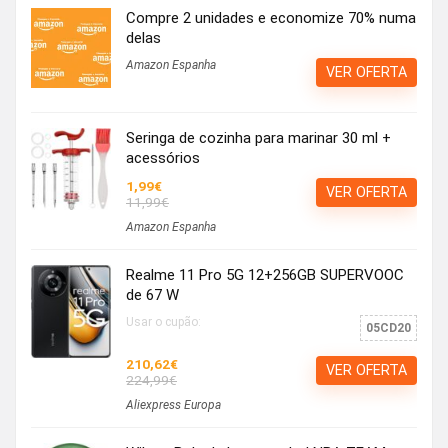
Compre 2 unidades e economize 70% numa
delas
Amazon Espanha
VER OFERTA
Seringa de cozinha para marinar 30 ml +
acessórios
1,99€
VER OFERTA
11,99€
Amazon Espanha
Realme 11 Pro 5G 12+256GB SUPERVOOC
de 67 W
Usar o cupão:
05CD20
210,62€
VER OFERTA
224,99€
Aliexpress Europa