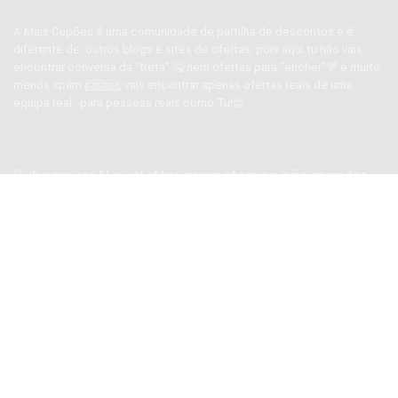
A Mais Cupões é uma comunidade de partilha de descontos e é
diferente de outros blogs e sites de ofertas, pois aqui tu não vais
encontrar conversa da “treta” 🤐 nem ofertas para “encher”💬 e muito
menos spam 📨📨📨, vais encontrar apenas ofertas reais de uma
equipa real, para pessoas reais como Tu!😉
Subscrever Newsletter, prometemos não mandar
SPAM
SUBSCREVER NEWSLETTER
Segue-nos nas redes sociais