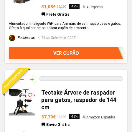
31,08€
-12%
35,28€
Aliexpress
🚚 Frete Grátis
Alimentador Inteligente WiFi para Animais de estimação cães e gatos,
Oferta à qual podemos aplicar cupão de desconto
Pechinchas
16 de Setembro, 2025
VER CUPÃO
ENVIO ESPANHA
0
Tectake Árvore de raspador
para gatos, raspador de 144
cm
37,79€
-12%
42,90€
Amazon Espanha
🚚 Envio Grátis