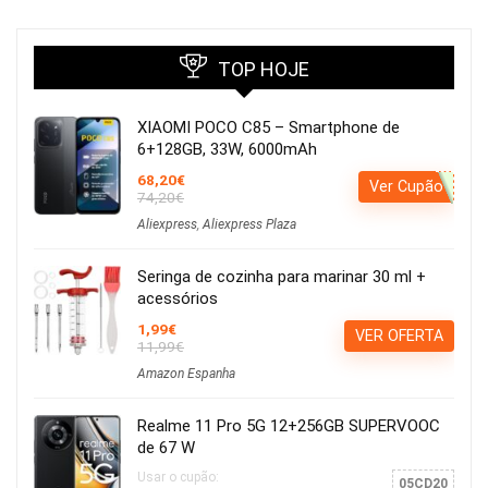
TOP HOJE
XIAOMI POCO C85 – Smartphone de
6+128GB, 33W, 6000mAh
68,20€
Ver Cupão
74,20€
Aliexpress
,
Aliexpress Plaza
Seringa de cozinha para marinar 30 ml +
acessórios
1,99€
VER OFERTA
11,99€
Amazon Espanha
Realme 11 Pro 5G 12+256GB SUPERVOOC
de 67 W
Usar o cupão:
05CD20