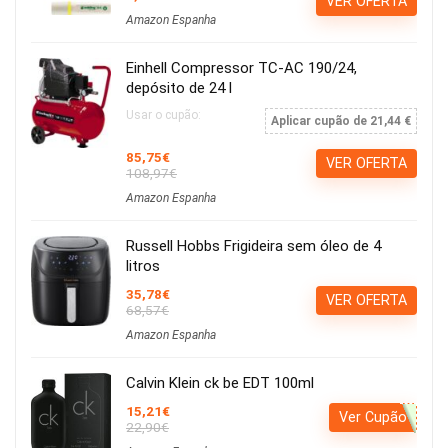
VER OFERTA
Amazon Espanha
Einhell Compressor TC-AC 190/24,
depósito de 24 l
Usar o cupão:
Aplicar cupão de 21,44 €
85,75€
VER OFERTA
108,97€
Amazon Espanha
Russell Hobbs Frigideira sem óleo de 4
litros
35,78€
VER OFERTA
68,57€
Amazon Espanha
Calvin Klein ck be EDT 100ml
15,21€
Ver Cupão
22,90€