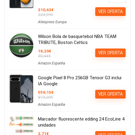
210,62€
VER OFERTA
224,99€
Aliexpress Europa
Wilson Bola de basquetebol NBA TEAM
TRIBUTE, Boston Celtics
18,29€
VER OFERTA
30,44€
Amazon Espanha
Google Pixel 8 Pro 256GB Tensor G3 inclui
IA Google
559,15€
VER OFERTA
873,20€
Amazon Espanha
Marcador fluorescente edding 24 EcoLine 4
unidades
3,71€