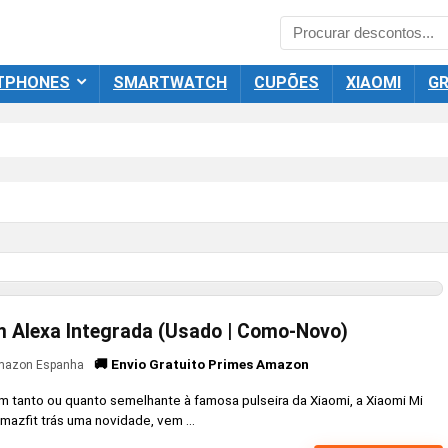
TPHONES
SMARTWATCH
CUPÕES
XIAOMI
GR
 Alexa Integrada (Usado | Como-Novo)
🚚 Envio Gratuito Primes Amazon
azon Espanha
m tanto ou quanto semelhante à famosa pulseira da Xiaomi, a Xiaomi Mi
azfit trás uma novidade, vem ...