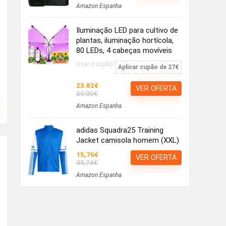
Amazon Espanha
Iluminação LED para cultivo de
plantas, iluminação hortícola,
80 LEDs, 4 cabeças movíveis
Usar o cupão:
Aplicar cupão de 27€
23.82€
VER OFERTA
50.00€
Amazon Espanha
adidas Squadra25 Training
Jacket camisola homem (XXL)
15,76€
VER OFERTA
35,74€
Amazon Espanha