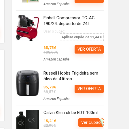
Amazon Espanha
Einhell Compressor TC-AC
190/24, depósito de 24 l
Usar o cupão:
Aplicar cupão de 21,44 €
85,75€
VER OFERTA
108,97€
Amazon Espanha
Russell Hobbs Frigideira sem
óleo de 4 litros
35,78€
VER OFERTA
68,57€
Amazon Espanha
Calvin Klein ck be EDT 100ml
15,21€
Ver Cupão
22,90€