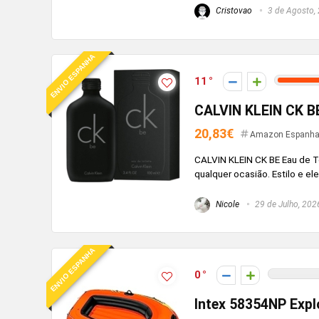
Cristovao
3 de Agosto,
ENVIO ESPANHA
11
CALVIN KLEIN CK BE
20,83€
Amazon Espanh
CALVIN KLEIN CK BE Eau de Toi
qualquer ocasião. Estilo e e
Nicole
29 de Julho, 202
ENVIO ESPANHA
0
Intex 58354NP Explo