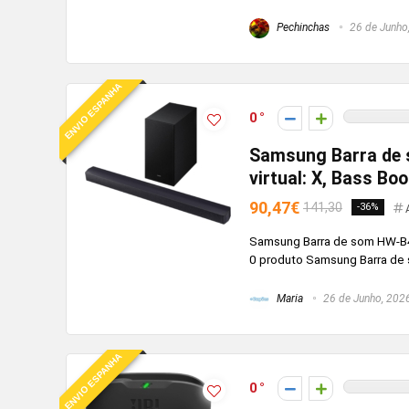
Pechinchas
26 de Junho
ENVIO ESPANHA
0
Samsung Barra de 
virtual: X, Bass Bo
90,47€
141,30
-36%
Samsung Barra de som HW-B46
0 produto Samsung Barra de 
Maria
26 de Junho, 202
ENVIO ESPANHA
0