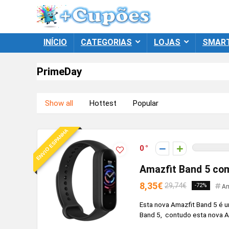
INÍCIO
CATEGORIAS
LOJAS
SMAR
PrimeDay
Show all
Hottest
Popular
ENVIO ESPANHA
0
Amazfit Band 5 com
8,35€
29,74€
-72%
Am
Esta nova Amazfit Band 5 é u
Band 5, contudo esta nova Am