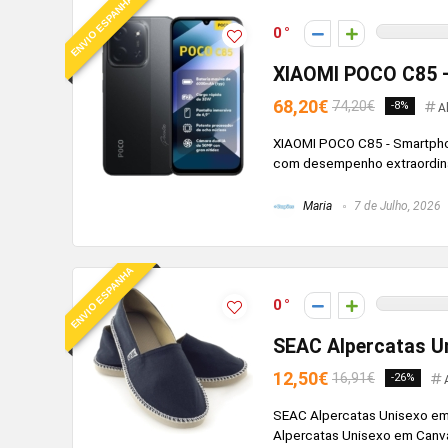
ENVIO ESPANHA
0
XIAOMI POCO C85 
68,20€
74,20€
-8%
A
XIAOMI POCO C85 - Smartpho
com desempenho extraordiná
Maria
7 de Julho, 2026
ENVIO ESPANHA
0
SEAC Alpercatas U
12,50€
16,91€
-26%
SEAC Alpercatas Unisexo em 
Alpercatas Unisexo em Canvas