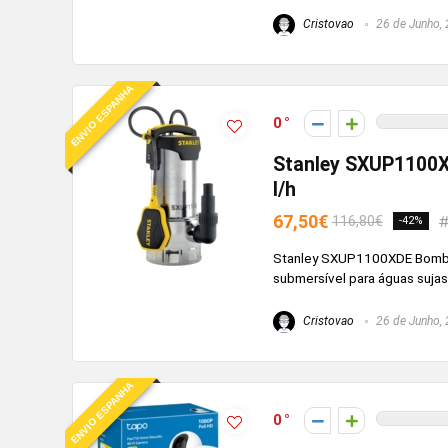
Cristovao
26 de Junho,
ENVIO ESPANHA
0
Stanley SXUP1100X
l/h
67,50€
116,80€
-42%
Stanley SXUP1100XDE Bomba 
submersível para águas sujas 
Cristovao
26 de Junho,
ENVIO ESPANHA
0