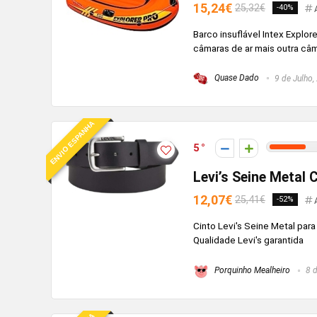
15,24€
25,32€
-40%
Barco insuflável Intex Explo
câmaras de ar mais outra câmar
Quase Dado
9 de Julho,
ENVIO ESPANHA
5
Levi’s Seine Metal
12,07€
25,41€
-52%
Cinto Levi's Seine Metal para
Qualidade Levi's garantida
Porquinho Mealheiro
8 d