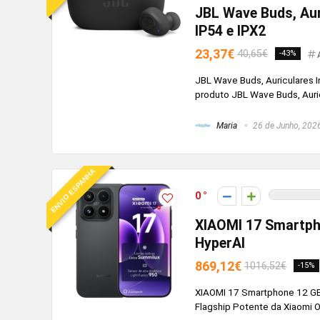
JBL Wave Buds, Aur
IP54 e IPX2
23,37€
40,65€
-43%
JBL Wave Buds, Auriculares I
produto JBL Wave Buds, Auricu
Maria
26 de Junho, 202
ENVIO ESPANHA
0
XIAOMI 17 Smartph
HyperAI
869,12€
1016,52€
-15%
XIAOMI 17 Smartphone 12 GB 
Flagship Potente da Xiaomi O