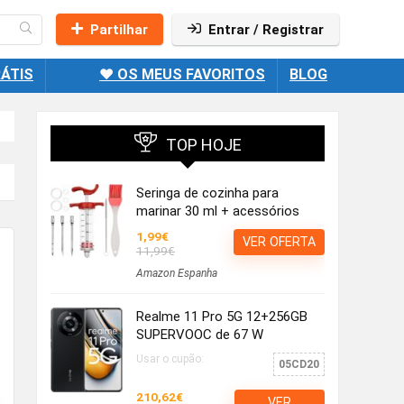
Partilhar
Entrar / Registrar
ÁTIS
❤️ OS MEUS FAVORITOS
BLOG
TOP HOJE
Seringa de cozinha para
marinar 30 ml + acessórios
1,99€
VER OFERTA
11,99€
Amazon Espanha
Realme 11 Pro 5G 12+256GB
SUPERVOOC de 67 W
Usar o cupão:
05CD20
210,62€
VER