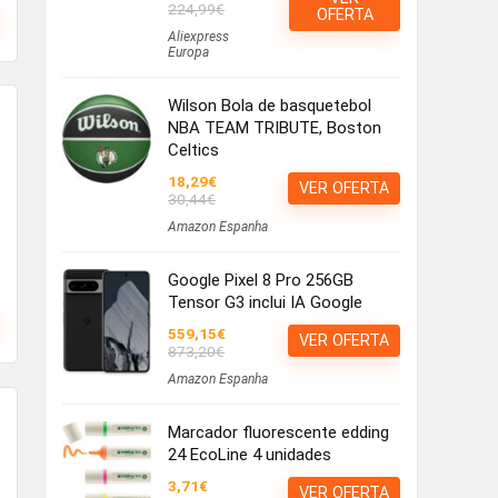
224,99€
OFERTA
Aliexpress
Europa
Wilson Bola de basquetebol
NBA TEAM TRIBUTE, Boston
Celtics
18,29€
VER OFERTA
30,44€
Amazon Espanha
Google Pixel 8 Pro 256GB
Tensor G3 inclui IA Google
559,15€
VER OFERTA
873,20€
Amazon Espanha
Marcador fluorescente edding
24 EcoLine 4 unidades
3,71€
VER OFERTA