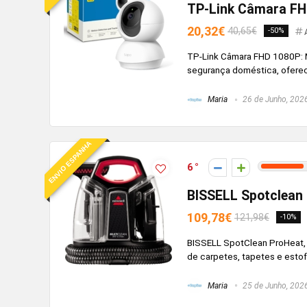
TP-Link Câmara F
20,32€
40,65€
-50%
TP-Link Câmara FHD 1080P: Mo
segurança doméstica, oferece 
Maria
26 de Junho, 202
ENVIO ESPANHA
6
BISSELL Spotclean 
109,78€
121,98€
-10%
BISSELL SpotClean ProHeat, 
de carpetes, tapetes e estof
Maria
25 de Junho, 202