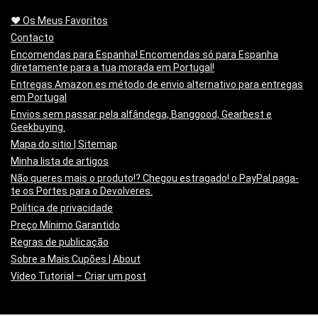
❤️ Os Meus Favoritos
Contacto
Encomendas para Espanha! Encomendas só para Espanha
diretamente para a tua morada em Portugal!
Entregas Amazon.es método de envio alternativo para entregas
em Portugal
Envios sem passar pela alfândega, Banggood, Gearbest e
Geekbuying.
Mapa do sitio | Sitemap
Minha lista de artigos
Não queres mais o produto!? Chegou estragado! o PayPal paga-
te os Portes para o Devolveres.
Política de privacidade
Preço Mínimo Garantido
Regras de publicação
Sobre a Mais Cupões | About
Vídeo Tutorial – Criar um post