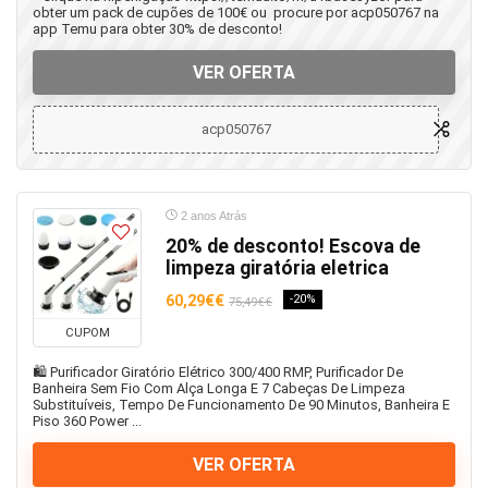
obter um pack de cupões de 100€ ou procure por acp050767 na
app Temu para obter 30% de desconto!
VER OFERTA
acp050767
2 anos Atrás
20% de desconto! Escova de
limpeza giratória eletrica
60,29€€
-20%
75,49€€
CUPOM
🛍️ Purificador Giratório Elétrico 300/400 RMP, Purificador De
Banheira Sem Fio Com Alça Longa E 7 Cabeças De Limpeza
Substituíveis, Tempo De Funcionamento De 90 Minutos, Banheira E
Piso 360 Power ...
VER OFERTA