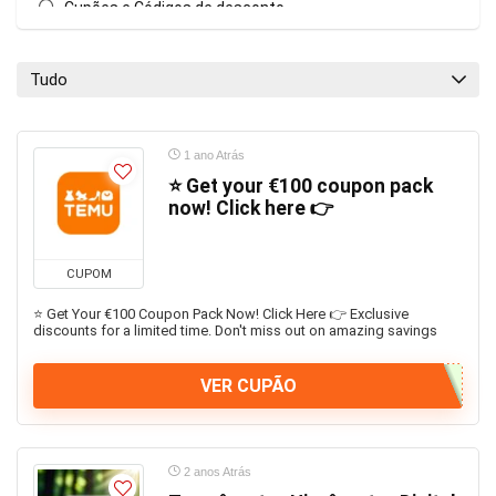
Cupões e Códigos de desconto
Electrodomésticos
Electrónica e Ferramentas
Tudo
Férias e Viagens
Gadgets
Limpeza
1 ano Atrás
Malas e Mochilas
⭐️ Get your €100 coupon pack
now! Click here 👉
Natal
Ofertas Flash
Outros
CUPOM
Produtos casa
⭐️ Get Your €100 Coupon Pack Now! Click Here 👉 Exclusive
Promoções e Descontos
discounts for a limited time. Don't miss out on amazing savings
Roupa e Vestuário
Saúde e Beleza
VER CUPÃO
Tecnologia
Uncategorized
Utensílios cozinha
2 anos Atrás