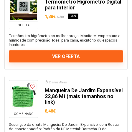
Vários
Termômetro Higrômetro Digital
para Interior
Viagens
Todas as categorias
1,88€
-70%
6,30€
OFERTA
Termômetro higrômetro ao melhor preço! Monitore temperatura e
humidade com precisão. Ideal para casa, escritório ou espaços
interiores.
VER OFERTA
2 anos Atrás
Mangueira De Jardim Expansível
22,86 Mt (mais tamanhos no
link)
8,48€
COMBINADO
Descrição da oferta Mangueira De Jardim Expansível com Rosca
do conetor padrão: Padrão da UE Material: Borracha ID do