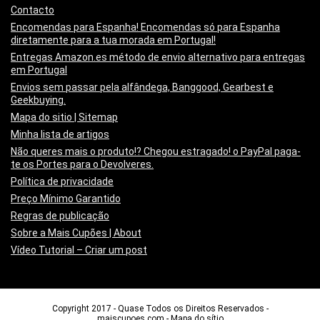
Contacto
Encomendas para Espanha! Encomendas só para Espanha
diretamente para a tua morada em Portugal!
Entregas Amazon.es método de envio alternativo para entregas
em Portugal
Envios sem passar pela alfândega, Banggood, Gearbest e
Geekbuying.
Mapa do sitio | Sitemap
Minha lista de artigos
Não queres mais o produto!? Chegou estragado! o PayPal paga-
te os Portes para o Devolveres.
Política de privacidade
Preço Mínimo Garantido
Regras de publicação
Sobre a Mais Cupões | About
Vídeo Tutorial – Criar um post
Copyright 2017 - Quase Todos os Direitos Reservados -
maiscupoes.com
-
Mapa do sítio