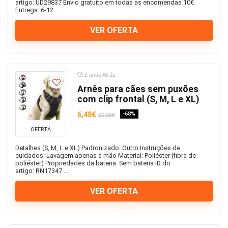
artigo: UD29837 Envio gratuito em todas as encomendas 10€
Entrega: 6-12 ...
VER OFERTA
2 anos Atrás
Arnês para cães sem puxões
com clip frontal (S, M, L e XL)
6,48€
-68%
20,06€
OFERTA
Detalhes (S, M, L e XL) Padronizado: Outro Instruções de
cuidados: Lavagem apenas à mão Material: Poliéster (fibra de
poliéster) Propriedades da bateria: Sem bateria ID do
artigo: RN17347 ...
VER OFERTA