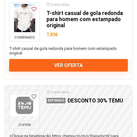
2 anos Atrás
T-shirt casual de gola redonda
para homem com estampado
original
7,83€
COMBINADO
T-shirt casual de gola redonda para homem com estampado
original
VER OFERTA
2 anos Atrás
DESCONTO 30% TEMU
EXPIRADO
CUPOM
⭐️Clique na hiperligação https://temuu.to/m/u1base3yz6f para