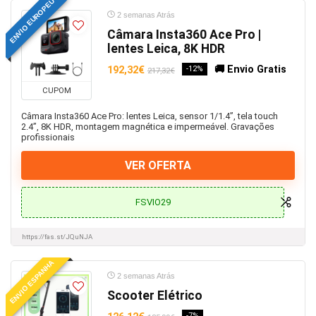
ENVIO EUROPEU
2 semanas Atrás
Máquina Ultrassónica
Câmara Insta360 Ace Pro |
Maquina Zero
lentes Leica, 8K HDR
Máscaras
🚚 Envio Gratis
192,32€
-12%
217,32€
Material escolar
Memórias e Cartões
CUPOM
Metz
Câmara Insta360 Ace Pro: lentes Leica, sensor 1/1.4”, tela touch
2.4”, 8K HDR, montagem magnética e impermeável. Gravações
Moinhos de café
profissionais
Monitores e TVs
Motores Portões de Garragem
VER OFERTA
Mulher
Natal
FSVIO29
Nintendo
Óculos e Lentes
https://fas.st/JQuNJA
Óleo
ENVIO ESPANHA
Óleos
2 semanas Atrás
One Plus
Scooter Elétrico
Oppo
-7%