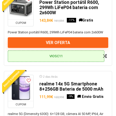
Carregadores
Power Station portátil R600,
299Wh LiFeP04 bateria com
Carregadores de Parede
2x600W
Carros e Motas
🚚Gratis
143,84€
-11%
Casa de banho e WC
161,55€
CUPOM
Casa e Jardim
Power Station portátil R600, 299Wh LiFeP04 bateria com 2x600W
Casio
Chapéus e Bonés
VER OFERTA
Chinelos
Chuveiros
VIOSC11
Coleções
Coletes
ENVIO ESPANHA
Coluna de Chuveiros
2 dias Atrás
Coluna, Barra de som
realme 14x 5G Smartphone
Comandos
8+256GB Bateria de 5000 mAh
Comida e Bebida
🚚 Envio Gratis
111,99€
-9%
122,99€
Compressor de ar
CUPOM
Comunicação
realme 5G (Dimensity 6300): 6+128 GB, câmera AI 50 MP, IP64, Air
Conjunto de ferramentas