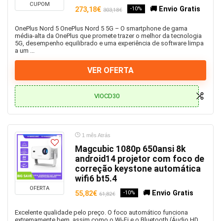
CUPOM
🚚 Envio Gratis
273,18€
-10%
303,18€
OnePlus Nord 5 OnePlus Nord 5 5G – O smartphone de gama
média-alta da OnePlus que promete trazer o melhor da tecnologia
5G, desempenho equilibrado e uma experiência de software limpa
a um ...
VER OFERTA
VIOCD30
1 mês Atrás
Magcubic 1080p 650ansi 8k
android14 projetor com foco de
correção keystone automática
wifi6 bt5.4
OFERTA
🚚 Envio Gratis
55,82€
-10%
61,82€
Excelente qualidade pelo preço. O foco automático funciona
extremamente bem, assim como o Wi-Fi e o Bluetooth (Áudio HD