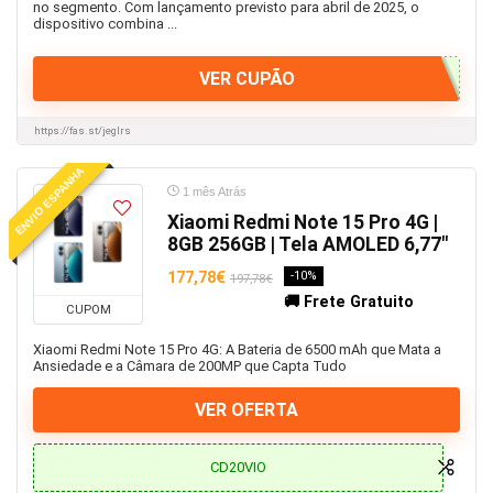
no segmento. Com lançamento previsto para abril de 2025, o
dispositivo combina ...
VER CUPÃO
https://fas.st/jeglrs
ENVIO ESPANHA
1 mês Atrás
Xiaomi Redmi Note 15 Pro 4G |
8GB 256GB | Tela AMOLED 6,77″
177,78€
-10%
197,78€
🚚 Frete Gratuito
CUPOM
Xiaomi Redmi Note 15 Pro 4G: A Bateria de 6500 mAh que Mata a
Ansiedade e a Câmara de 200MP que Capta Tudo
VER OFERTA
CD20VIO