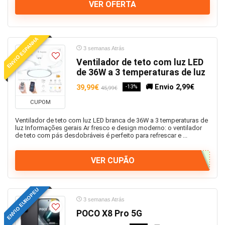
VER OFERTA
Proteção
Rádio
Ratos
ENVIO ESPANHA
Ratos
3 semanas Atrás
Redes e Periféricos
Ventilador de teto com luz LED
Redmi
de 36W a 3 temperaturas de luz
Roupa e Vestuário
🚚 Envio 2,99€
39,99€
-13%
45,99€
Roupa interior
CUPOM
Router
Ventilador de teto com luz LED branca de 36W a 3 temperaturas de
Samsung
luz Informações gerais Ar fresco e design moderno: o ventilador
de teto com pás desdobráveis é perfeito para refrescar e ...
Samsung
Sanita
VER CUPÃO
Sapatilhas
Saúde Dentária
Saúde e Beleza
ENVIO EUROPEU
3 semanas Atrás
Segurança
POCO X8 Pro 5G
Smart TV e Televisões