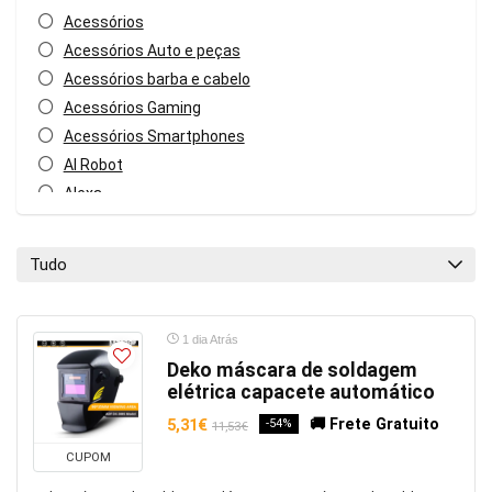
Acessórios
Acessórios Auto e peças
Acessórios barba e cabelo
Acessórios Gaming
Acessórios Smartphones
AI Robot
Alexa
Aliexpress
Aliexpress dia 11-11
Tudo
Alimentação
Amazfit
Amazon Espanha
1 dia Atrás
Amazon Prime Day
Deko máscara de soldagem
elétrica capacete automático
AMD
Android
🚚 Frete Gratuito
5,31€
-54%
11,53€
Animais de Estimação
CUPOM
Anycubic