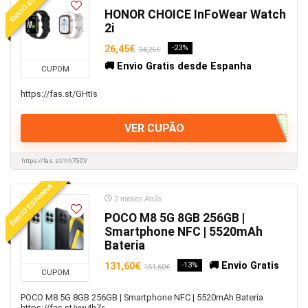
ENVIO ESPANHA
HONOR CHOICE InFoWear Watch
2i
26,45€
-23%
34,26€
🚚 Envio Gratis desde Espanha
CUPOM
https://fas.st/GHtIs
VER CUPÃO
https://fas.st/hh7G0V
ENVIO ESPANHA
2 meses Atrás
POCO M8 5G 8GB 256GB |
Smartphone NFC | 5520mAh
Bateria
🚚 Envio Gratis
131,60€
-13%
151,60€
CUPOM
POCO M8 5G 8GB 256GB | Smartphone NFC | 5520mAh Bateria
https://fas.st/vw4hZr