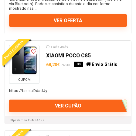
via Bluetooth). Pode ser assistido durante o dia conforme
mostrado nas ...
VER OFERTA
ENVIO ESPANHA
1 mês Atrás
XIAOMI POCO C85
🚚 Envio Grátis
68,20€
-8%
74,20€
CUPOM
https://fas.st/DdadJy
VER CUPÃO
https://amzn.to/4xKAZNs