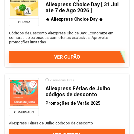
Geladeira
Aliexpress Choice Day [ 31 Jul
ate 7 de Ago 2026 ]
Gerador
Google
🔥 Aliexpress Choice Day 🔥
CUPOM
GPS
Códigos de Desconto Aliexpress Choice Day: Economize em
Grandes eletrodomésticos
compras selecionadas com ofertas exclusivas. Aproveite
Halloween
promoções limitadas
Health and Beauty
VER CUPÃO
Higiene Pessoal
Homem
Honor
Huawei
2 semanas Atrás
Aliexpress Férias de Julho
Iluminação
códigos de desconto
Impressoras
Promoções de Verão 2025
Impressoras 3D
Informática
COMBINADO
Internet
Aliexpress Férias de Julho códigos de desconto
Jogos e Brinquedos