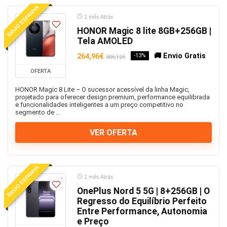
ENVIO ESPANHA
Ventoinhas
1 mês Atrás
Viagens
HONOR Magic 8 lite 8GB+256GB |
Vibradora
Tela AMOLED
Video Porteiro
🚚 Envio Gratis
264,96€
-13%
306,12€
Videojogos e Consolas
OFERTA
Vigilância
Xiaomi
HONOR Magic 8 Lite – O sucessor acessível da linha Magic,
projetado para oferecer design premium, performance equilibrada
Xiaomi
e funcionalidades inteligentes a um preço competitivo no
segmento de ...
Xiaomi TV Stick
Zeblaze
VER OFERTA
Todas as categorias
ENVIO ESPANHA
1 mês Atrás
OnePlus Nord 5 5G | 8+256GB | O
Regresso do Equilíbrio Perfeito
Entre Performance, Autonomia
e Preço