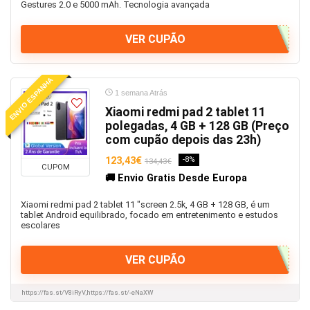
Gestures 2.0 e 5000 mAh. Tecnologia avançada
Covid-19
Cozinha
VER CUPÃO
Creality
Crianças e Bebés
ENVIO ESPANHA
Cupões Aliexpress
1 semana Atrás
Cupões e Códigos de desconto
Xiaomi redmi pad 2 tablet 11
Dash Cam
polegadas, 4 GB + 128 GB (Preço
com cupão depois das 23h)
Descontos Aliexpress
Desktops
123,43€
-8%
134,43€
CUPOM
Desporto e Outdoor
🚚 Envio Gratis Desde Europa
Dia 11.11
Xiaomi redmi pad 2 tablet 11 "screen 2.5k, 4 GB + 128 GB, é um
Dia dos namorados
tablet Android equilibrado, focado em entretenimento e estudos
escolares
Drones
E-Bikes
VER CUPÃO
Electrodomésticos
Electrónica e Ferramentas
https://fas.st/V8iRyV,https://fas.st/-eNaXW
Energia Solar