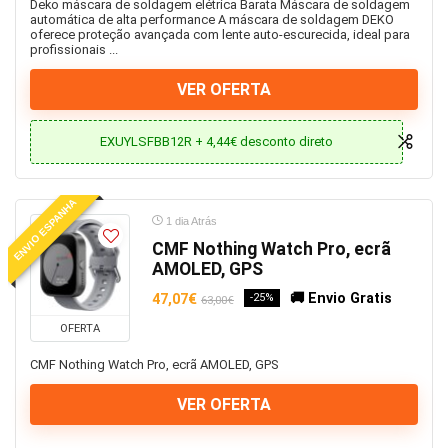
Deko máscara de soldagem elétrica Barata Máscara de soldagem
Aparafusadora impacto
automática de alta performance A máscara de soldagem DEKO
oferece proteção avançada com lente auto-escurecida, ideal para
Aparelhos auditivos
profissionais ...
Apple
VER OFERTA
Aquecedor a diesel
Aquecimento
EXUYLSFBB12R + 4,44€ desconto direto
Arrefecimento
Aspiradores
Aspiradores e Robôs
ENVIO ESPANHA
Auriculares e Auscultadores
1 dia Atrás
CMF Nothing Watch Pro, ecrã
Auto
AMOLED, GPS
Barba e Cabelo
🚚 Envio Gratis
47,07€
-25%
Barcos
63,00€
Bebé reborn
OFERTA
Bidé
CMF Nothing Watch Pro, ecrã AMOLED, GPS
Black Friday
VER OFERTA
Bluetooth
Bolsa alça