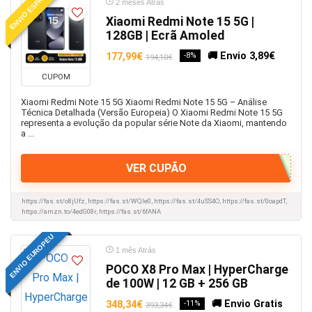
ENVIO ESPANHA
2 meses Atrás
Xiaomi Redmi Note 15 5G |
128GB | Ecrã Amoled
🚚 Envio 3,89€
177,99€
-8%
194,10€
CUPOM
Xiaomi Redmi Note 15 5G Xiaomi Redmi Note 15 5G – Análise
Técnica Detalhada (Versão Europeia) O Xiaomi Redmi Note 15 5G
representa a evolução da popular série Note da Xiaomi, mantendo
a ...
VER CUPÃO
https://fas.st/o8jUfz, https://fas.st/WQIe0, https://fas.st/4uSS4O, https://fas.st/0oapdT,
https://amzn.to/4edG08r, https://fas.st/6fANA
ENVIO EUROPEU
1 mês Atrás
POCO X8 Pro Max | HyperCharge
de 100W | 12 GB + 256 GB
🚚 Envio Gratis
348,34€
-11%
393,34€