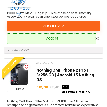
CUPOM
POCO X8 Pro Max: O Flagship Killer Renascido com Dimensity
9300+, 200 MP e Carregamento 120W por Menos de €800
VER OFERTA
VIOCD45
https://fas.st/5u4u7
ENVIO ESPANHA
1 mês Atrás
Nothing CMF Phone 2 Pro |
8/256 GB | Android 15 Nothing
OS
216,78€
-8%
236,78€
CUPOM
🚚 Envio Gratuito
Nothing CMF Phone 2 Pro O Nothing CMF Phone 2 Pro é um
smartphone de gama média que promete redefinir as expectativas