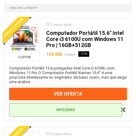
https://fas.st/WgFt3
ENVIO ESPANHA
2 meses Atrás
Computador Portátil 15.6″ Intel
Core i3 6100U com Windows 11
Pro | 16GB+512GB
159,30€
-11%
179,30€
CUPOM
Computador Portátil 15.6 polegadas Intel Core i3 6100U com
Windows 11 Pro O Computador Portátil Xiaman 15.6" é uma
proposta interessante no segmento de baixo custo, mas que exige
uma análise ...
VER OFERTA
MYS20VIO
2 meses Atrás