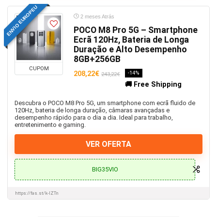
ENVIO EUROPEU
2 meses Atrás
POCO M8 Pro 5G – Smartphone
Ecrã 120Hz, Bateria de Longa
Duração e Alto Desempenho
8GB+256GB
CUPOM
208,22€
-14%
243,22€
🚚 Free Shipping
Descubra o POCO M8 Pro 5G, um smartphone com ecrã fluido de
120Hz, bateria de longa duração, câmaras avançadas e
desempenho rápido para o dia a dia. Ideal para trabalho,
entretenimento e gaming.
VER OFERTA
BIG35VIO
https://fas.st/k-IZTn