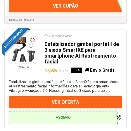
Tablet PC
VER CUPÃO
Tablets
Teclado
https://fas.st/iGpRd
Teclados
Tecnologia
ENVIO EUROPEU
4 semanas Atrás
Termómetros
Estabilizador gimbal portátil de
Tomadas
3 eixos SmartXE para
Tomadas Inteligentes
smartphone AI Rastreamento
Torneira WC
facial
CUPOM
Torneiras de Cozinha
🚚 Envio Gratis
47,92€
-11%
53,78€
Tradutor IA
Estabilizador gimbal portátil de 3 eixos SmartXE para smartphone
Trotinete AOVOPRO
AI Rastreamento facial Informações gerais Tecnologia Anti-
Vibração Avançada 7.0: Nosso gimbal de 3 eixos para celular ...
Trotinete IScooter
Trotinetes e Bicicletas
VER OFERTA
Trotinetes Sunnigoo
Uncategorized
VS06VIO
Unhas
Utensílios cozinha