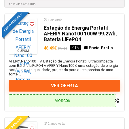
Bolsas térmicas
https://fas.st/OTHBA
Bomba de ar
ENVIO EUROPEU
Box Android
1 dia Atrás
Boxers
Estação de Energia Portátil
Cadeiras de cozinha
AFERIY Nano100 100W 99.2Wh,
Bateria LiFePO4
Cadeiras de escritório
Cadeiras e Bancos
🚚 Envio Gratis
48,49€
-11%
54,49€
CUPOM
Cães
AFERIY Nano100 – A Estação de Energia Portátil Ultracompacta
Caixa Rede Nas
com Bateria LiFePO4 A AFERIY Nano100 é uma estação de energia
Calçado
portátil de alta qualidade, projetada para quem precisa de uma
fonte ...
Câmara de ação
Câmaras
VER OFERTA
Camping
Capacetes
VIOSC06
Carnaval
Carplay
ENVIO ESPANHA
Carregador de carro
2 anos Atrás