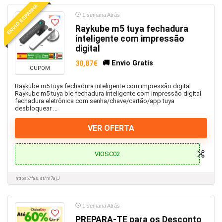
ENVIO ESPANHA
Equipamento proteção
1 semana Atrás
Escola e Escritório
Raykube m5 tuya fechadura
Esquentador
inteligente com impressão
Estação de carregamento
digital
Fato
🚚 Envio Gratis
30,87€
CUPOM
Fechaduras
Férias e Viagens
Raykube m5 tuya fechadura inteligente com impressão digital
Raykube m5 tuya ble fechadura inteligente com impressão digital
Festas e Decorações
fechadura eletrônica com senha/chave/cartão/app tuya
desbloquear ...
Filmes & Séries
Fire TV
VER OFERTA
Foco
Fogão Camping
VIOSC02
Fresas
Fritadeiras
https://fas.st/m7ajJ
Gadgets
Gaming
1 semana Atrás
Gatos
PREPARA-TE para os Desconto