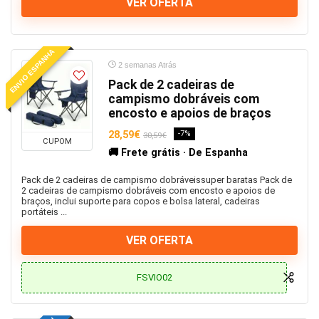
VER OFERTA
Joias
Jumper Starter
Lanternas
ENVIO ESPANHA
Laptop
2 semanas Atrás
Lavadoras de alta pressão
Pack de 2 cadeiras de
Legos
campismo dobráveis com
encosto e apoios de braços
Lenovo
Lenovo
28,59€
-7%
30,59€
CUPOM
Macacos
🚚 Frete grátis · De Espanha
Maiores de 18
Pack de 2 cadeiras de campismo dobráveissuper baratas Pack de
Malas e Mochilas
2 cadeiras de campismo dobráveis com encosto e apoios de
braços, inclui suporte para copos e bolsa lateral, cadeiras
Mangueiras
portáteis ...
Manicure
VER OFERTA
Máquina de Café
Maquina de Pipocas
FSVIO02
Maquina de Secar Roupa
Máquina de Soldar
Maquina de sulfatar