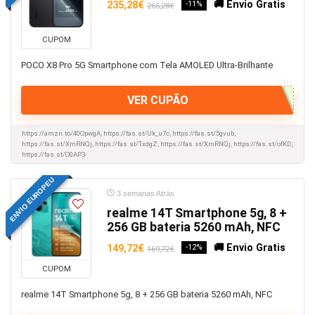
Smartphones e Telemóveis
🚚 Envio Gratis
235,28€
-11%
265,28€
Smartphones Google
Smartphones Honor
CUPOM
Smartphones Huawei
POCO X8 Pro 5G Smartphone com Tela AMOLED Ultra-Brilhante
Smartphones iPhone
Smartphones Motorola
VER CUPÃO
Smartphones Nothing
Smartphones Oneplus
https://amzn.to/40OpwgA, https://fas.st/Uk_u7c, https://fas.st/5gvub,
https://fas.st/XmRNQj, https://fas.st/TxdgZ, https://fas.st/XmRNQj, https://fas.st/ofKD,
Smartphones Oppo
https://fas.st/O0AP3-
Smartphones Poco
ENVIO EUROPEU
Smartphones Realme
3 semanas Atrás
Smartphones Redmi
realme 14T Smartphone 5g, 8 +
Smartphones Xiaomi
256 GB bateria 5260 mAh, NFC
Smartwatch e Relógios
🚚 Envio Gratis
149,72€
-12%
169,72€
Software
CUPOM
Som e Imagem
realme 14T Smartphone 5g, 8 + 256 GB bateria 5260 mAh, NFC
Squid Game