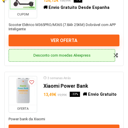
126,12€
135,99€
Outro Calçado
🚚 Envio Gratuito Desde Espanha
Outros
CUPOM
Passadeiras
Scooter Elétrico M365PRO/M365 (7.8Ah 25KM) Dobrável com APP
Peças Auto
Inteligente
Pequeno electrodoméstico
VER OFERTA
Pilhas e Baterias
Piscinas
Desconto com moedas Aliexpress
Pistola de Pintura
Portáteis
Power Bank
3 semanas Atrás
Praia, Rio e Piscina
Xiaomi Power Bank
PrimeDay
Processador
🚚 Envio Gratuito
13,49€
-33%
19,99€
Processadores
Produtos casa
OFERTA
Projetor
Power bank da Xiaomi
Promoções e Descontos