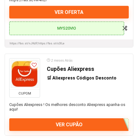
VER OFERTA
MYS20VIO
https://fas.st/nJKdP, https://fas.st/o3ILe
2 meses Atrás
Cupões Aliexpress
🛒 Aliexpress Códigos Desconto
CUPOM
Cupões Aliexpress ! Os melhores desconto Aliexpress apanha-os
aqui!
VER CUPÃO