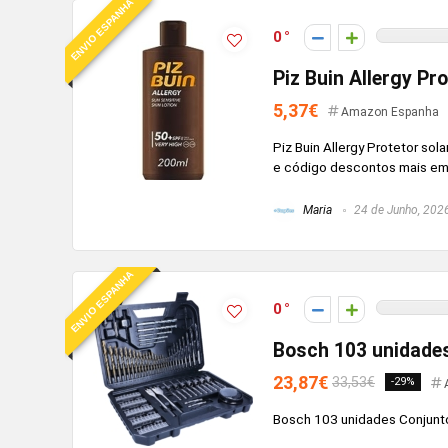
ENVIO ESPANHA
0
Piz Buin Allergy Pr
5,37€
Amazon Espanha
Piz Buin Allergy Protetor s
e código descontos mais emel
Maria
24 de Junho, 202
ENVIO ESPANHA
0
Bosch 103 unidades
23,87€
33,53€
-29%
Bosch 103 unidades Conjunto