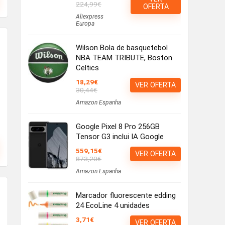
224,99€
OFERTA
Aliexpress
Europa
Wilson Bola de basquetebol
NBA TEAM TRIBUTE, Boston
Celtics
18,29€
VER OFERTA
30,44€
Amazon Espanha
Google Pixel 8 Pro 256GB
Tensor G3 inclui IA Google
559,15€
VER OFERTA
873,20€
Amazon Espanha
Marcador fluorescente edding
24 EcoLine 4 unidades
3,71€
VER OFERTA