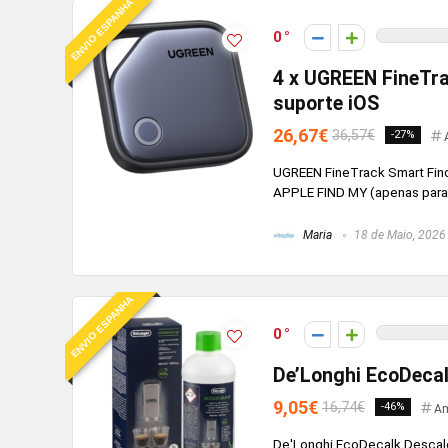
ENVIO ESPANHA
0
4 x UGREEN FineTra
suporte iOS
26,67€
36,57€
-27%
UGREEN FineTrack Smart Find
APPLE FIND MY (apenas para
Maria
18 de Maio, 2026
ENVIO ESPANHA
0
De’Longhi EcoDecal
9,05€
16,74€
-46%
Am
De'Longhi EcoDecalk Descalc