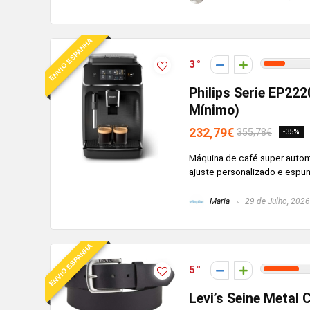
ENVIO ESPANHA
3
Philips Serie EP22
Mínimo)
232,79€
355,78€
-35%
Máquina de café super automá
ajuste personalizado e espu
Maria
29 de Julho, 2026
ENVIO ESPANHA
5
Levi’s Seine Metal