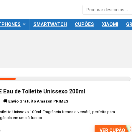
TPHONES
SMARTWATCH
CUPÕES
XIAOMI
GR
 Eau de Toilette Unissexo 200ml
🚚 Envio Gratuito Amazon PRIMES
a
lette Unissexo 100ml: Fragrância fresca e versátil, perfeita para
legância em um só frasco
VER CUPÃO
6