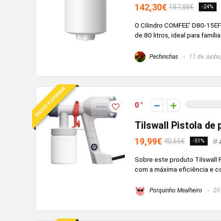
142,30€
187,88€
-24%
O Cilindro COMFEE' D80-15EF
de 80 litros, ideal para famí
Pechinchas
11 de Junho
ENVIO ESPANHA
0
Tilswall Pistola de 
19,99€
40,65€
-51%
Sobre este produto Tilswall 
com a máxima eficiência e co
Porquinho Mealheiro
20 