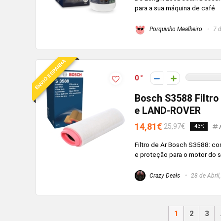
para a sua máquina de café
Porquinho Mealheiro
7 d
ENVIO ESPANHA
0
Bosch S3588 Filtro
e LAND-ROVER
14,81€
25,97€
-43%
Filtro de Ar Bosch S3588: c
e proteção para o motor do s
Crazy Deals
28 de Abril
1
2
3