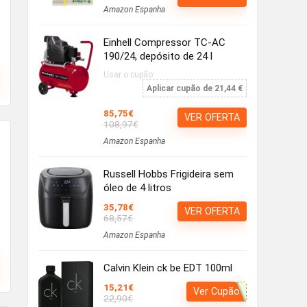
Amazon Espanha
Einhell Compressor TC-AC
190/24, depósito de 24 l
Usar o cupão:
Aplicar cupão de 21,44 €
85,75€
VER OFERTA
108,97€
Amazon Espanha
Russell Hobbs Frigideira sem
óleo de 4 litros
35,78€
VER OFERTA
68,57€
Amazon Espanha
Calvin Klein ck be EDT 100ml
15,21€
Ver Cupão
22,90€