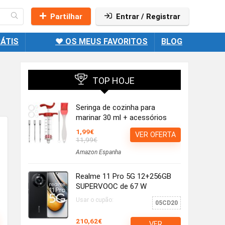
Partilhar
Entrar / Registrar
ÁTIS
❤️ OS MEUS FAVORITOS
BLOG
TOP HOJE
Seringa de cozinha para
marinar 30 ml + acessórios
1,99€
VER OFERTA
11,99€
Amazon Espanha
Realme 11 Pro 5G 12+256GB
SUPERVOOC de 67 W
Usar o cupão:
05CD20
210,62€
VER