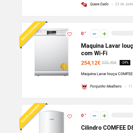
Quase Dado
23 de Junh
ENVIO ESPANHA
0
Maquina Lavar lo
com Wi-Fi
254,12€
335,45€
-24%
Maquina Lavar louça COMFEE
Porquinho Mealheiro
11 
ENVIO ESPANHA
0
Cilindro COMFEE D8