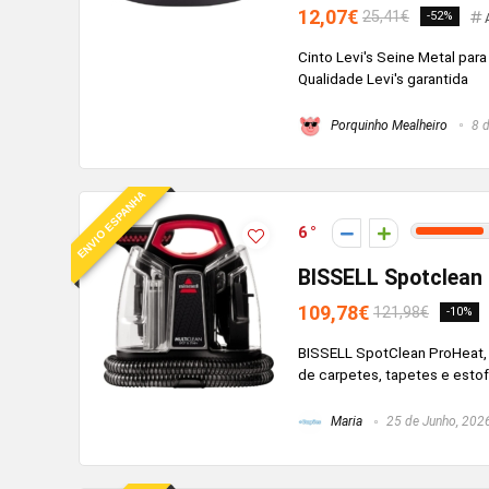
12,07€
25,41€
-52%
Cinto Levi's Seine Metal para
Qualidade Levi's garantida
Porquinho Mealheiro
8 d
ENVIO ESPANHA
6
BISSELL Spotclean 
109,78€
121,98€
-10%
BISSELL SpotClean ProHeat, 
de carpetes, tapetes e estof
Maria
25 de Junho, 202