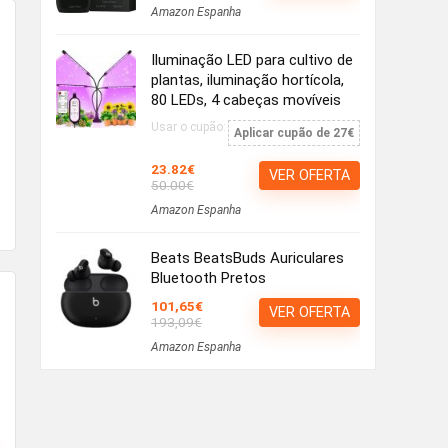
Amazon Espanha
Iluminação LED para cultivo de
plantas, iluminação hortícola,
80 LEDs, 4 cabeças movíveis
Usar o cupão:
Aplicar cupão de 27€
23.82€
VER OFERTA
50.00€
Amazon Espanha
Beats BeatsBuds Auriculares
Bluetooth Pretos
101,65€
VER OFERTA
193,09€
Amazon Espanha