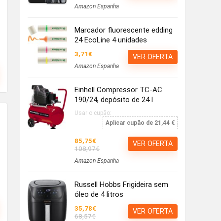
Amazon Espanha
Marcador fluorescente edding
24 EcoLine 4 unidades
3,71€
VER OFERTA
Amazon Espanha
Einhell Compressor TC-AC
190/24, depósito de 24 l
Usar o cupão:
Aplicar cupão de 21,44 €
85,75€
VER OFERTA
108,97€
Amazon Espanha
Russell Hobbs Frigideira sem
óleo de 4 litros
35,78€
VER OFERTA
68,57€