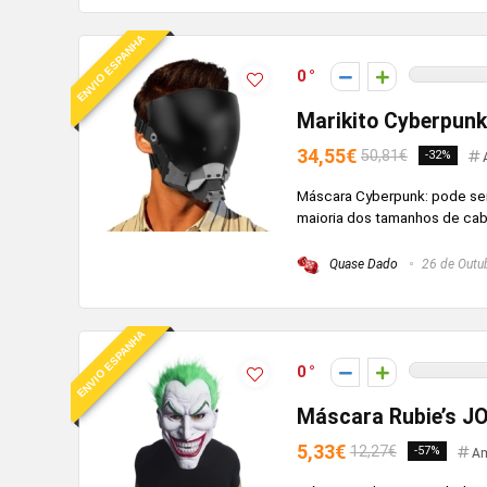
ENVIO ESPANHA
0
Marikito Cyberpunk
34,55€
50,81€
-32%
Máscara Cyberpunk: pode ser 
maioria dos tamanhos de cabe
Quase Dado
26 de Outu
ENVIO ESPANHA
0
Máscara Rubie’s JO
5,33€
12,27€
-57%
Am