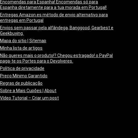
Encomendas para Espanha! Encomendas só para
Espanha diretamente para a tua morada em Portugal!
Entregas Amazon.es método de envio alternativo para
entregas em Portugal
Envios sem passar pela alfândega, Banggood, Gearbest e
Geekbuying.
Mapa do sitio | Sitemap
Minha lista de artigos
Não queres mais o produto!? Chegou estragado! o PayPal
paga-te os Portes para o Devolveres.
Política de privacidade
Preço Mínimo Garantido
Regras de publicação
Sobre a Mais Cupões | About
Vídeo Tutorial – Criar um post