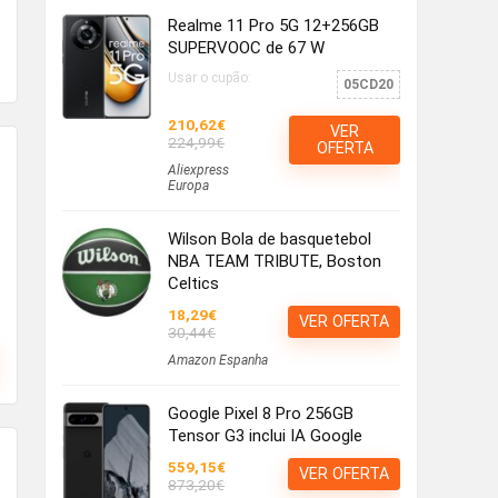
Realme 11 Pro 5G 12+256GB
SUPERVOOC de 67 W
Usar o cupão:
05CD20
210,62€
VER
224,99€
OFERTA
Aliexpress
Europa
Wilson Bola de basquetebol
NBA TEAM TRIBUTE, Boston
Celtics
18,29€
VER OFERTA
30,44€
Amazon Espanha
Google Pixel 8 Pro 256GB
Tensor G3 inclui IA Google
559,15€
VER OFERTA
873,20€