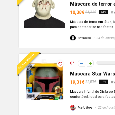
Máscara de terror 
10,38€
21,34€
-51%
Máscara de terror em látex, i
para destacar-se nas festas
Cristovao
24 de Janeiro
ENVIO ESPANHA
0
Máscara Star Wars 
19,31€
22,57€
-14%
Máscara Infantil de Disfarce 
confortável. Ideal para festas
Mario Bros
22 de Agost