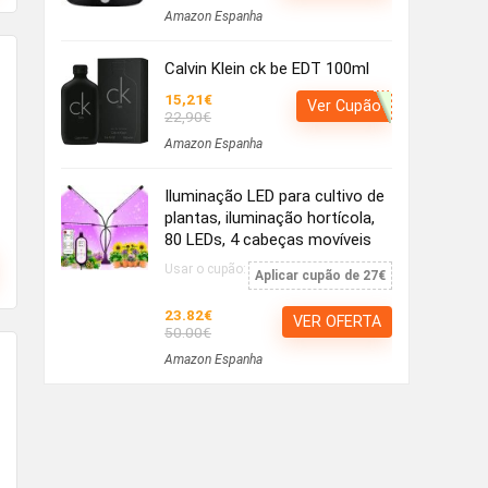
Amazon Espanha
Calvin Klein ck be EDT 100ml
15,21€
Ver Cupão
22,90€
Amazon Espanha
Iluminação LED para cultivo de
plantas, iluminação hortícola,
80 LEDs, 4 cabeças movíveis
Usar o cupão:
Aplicar cupão de 27€
23.82€
VER OFERTA
50.00€
Amazon Espanha