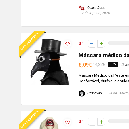
Quase Dado
7 de Agosto, 2026
ENVIO ESPANHA
0
Máscara médico da 
6,09€
14,22€
-57%
Am
Máscara Médico da Peste em c
Confortável, durável e estilo
Cristovao
24 de Janeiro
ENVIO ESPANHA
0