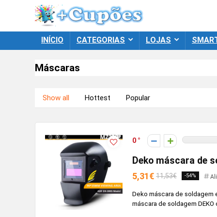
INÍCIO
CATEGORIAS
LOJAS
SMAR
Máscaras
Show all
Hottest
Popular
0
Deko máscara de s
5,31€
11,53€
-54%
Al
Deko máscara de soldagem el
máscara de soldagem DEKO o