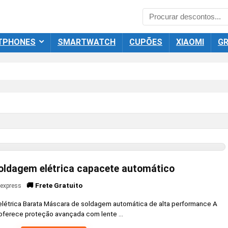
TPHONES
SMARTWATCH
CUPÕES
XIAOMI
GR
oldagem elétrica capacete automático
🚚 Frete Gratuito
iexpress
étrica Barata Máscara de soldagem automática de alta performance A
ferece proteção avançada com lente ...