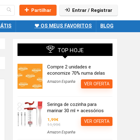
Partilhar
Entrar / Registrar
ÁTIS
❤️ OS MEUS FAVORITOS
BLOG
TOP HOJE
Compre 2 unidades e
economize 70% numa delas
Amazon Espanha
VER OFERTA
Seringa de cozinha para
marinar 30 ml + acessórios
1,99€
VER OFERTA
11,99€
Amazon Espanha