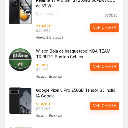
Realme 11 Pro 5G 12+256GB SUPERVOOC
de 67 W
Usar o cupão:
05CD20
210,62€
VER OFERTA
224,99€
Aliexpress Europa
Wilson Bola de basquetebol NBA TEAM
TRIBUTE, Boston Celtics
18,29€
VER OFERTA
30,44€
Amazon Espanha
Google Pixel 8 Pro 256GB Tensor G3 inclui
IA Google
559,15€
VER OFERTA
873,20€
Amazon Espanha