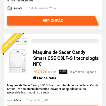
ambientes fechados
Nicole
13 de Novembro, 2025
VER CUPÃO
ENVIO ESPANHA
0
Maquina de Secar Candy
Smart CSE C8LF-S | tecnologia
NFC
257,17€
-35%
395,43€
Amazon Espanha
🚚 Envio Gratis
Maquina de Secar Candy NFC Sobre o produto Maquina de Secar Candy
Smart Um assistente doméstico inovador, adaptado às suas
necessidades: máquina de secar ...
Maria
7 de Outubro, 2025