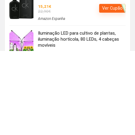
15,21€
Ver Cupão
22,90€
Amazon Espanha
Iluminação LED para cultivo de plantas,
iluminação hortícola, 80 LEDs, 4 cabeças
movíveis
Usar o cupão:
Aplicar cupão de 27€
23.82€
VER OFERTA
50.00€
Amazon Espanha
adidas Squadra25 Training Jacket camisola
homem (XXL)
15,76€
VER OFERTA
35,74€
Amazon Espanha