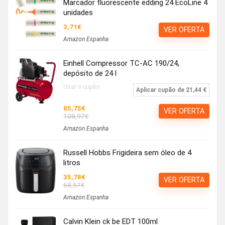
Marcador fluorescente edding 24 EcoLine 4
unidades
3,71€
VER OFERTA
Amazon Espanha
Einhell Compressor TC-AC 190/24,
depósito de 24 l
Usar o cupão:
Aplicar cupão de 21,44 €
85,75€
VER OFERTA
108,97€
Amazon Espanha
Russell Hobbs Frigideira sem óleo de 4
litros
35,78€
VER OFERTA
68,57€
Amazon Espanha
Calvin Klein ck be EDT 100ml