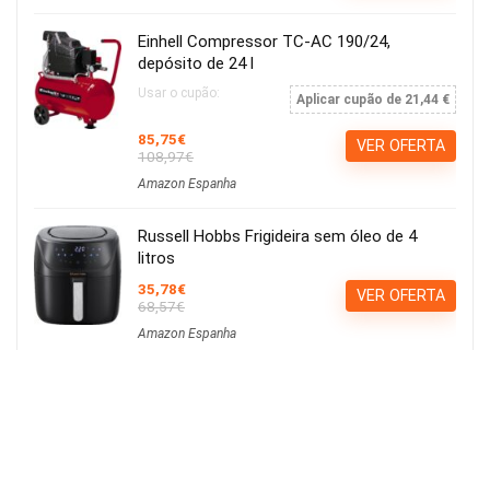
Einhell Compressor TC-AC 190/24,
depósito de 24 l
Usar o cupão:
Aplicar cupão de 21,44 €
85,75€
VER OFERTA
108,97€
Amazon Espanha
Russell Hobbs Frigideira sem óleo de 4
litros
35,78€
VER OFERTA
68,57€
Amazon Espanha
Calvin Klein ck be EDT 100ml
15,21€
Ver Cupão
22,90€
Amazon Espanha