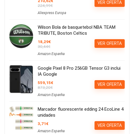
210,62€
VER OFERTA
224,99€
Aliexpress Europa
Wilson Bola de basquetebol NBA TEAM
TRIBUTE, Boston Celtics
18,29€
VER OFERTA
30,44€
Amazon Espanha
Google Pixel 8 Pro 256GB Tensor G3 inclui
IA Google
559,15€
VER OFERTA
873,20€
Amazon Espanha
Marcador fluorescente edding 24 EcoLine 4
unidades
3,71€
VER OFERTA
Amazon Espanha