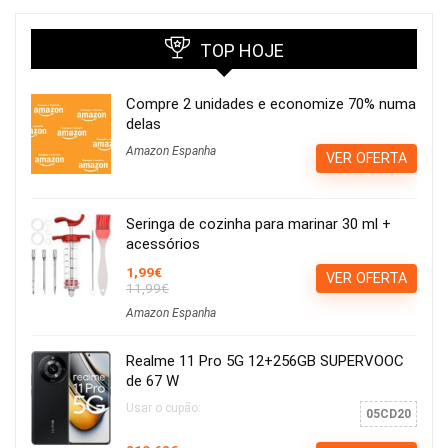
TOP HOJE
Compre 2 unidades e economize 70% numa
delas
Amazon Espanha
VER OFERTA
Seringa de cozinha para marinar 30 ml +
acessórios
1,99€
VER OFERTA
11,99€
Amazon Espanha
Realme 11 Pro 5G 12+256GB SUPERVOOC
de 67 W
Usar o cupão:
05CD20