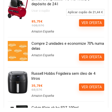
depósito de 24 l
Usar o cupão:
Aplicar cupão de 21,44 €
85,75€
VER OFERTA
108,97€
Amazon Espanha
Compre 2 unidades e economize 70% numa
delas
Amazon Espanha
VER OFERTA
Russell Hobbs Frigideira sem óleo de 4
litros
35,78€
VER OFERTA
68,57€
Amazon Espanha
Calvin Klein ck be EDT 100ml