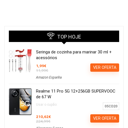
TOP HOJE
Seringa de cozinha para marinar 30 ml +
acessórios
1,99€
VER OFERTA
11,99€
Amazon Espanha
Realme 11 Pro 5G 12+256GB SUPERVOOC
de 67 W
Usar o cupão:
05CD20
210,62€
VER OFERTA
224,99€