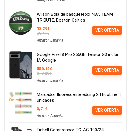
Aliexpress Europa
Wilson Bola de basquetebol NBA TEAM
TRIBUTE, Boston Celtics
18,29€
VER OFERTA
30,44€
Amazon Espanha
Google Pixel 8 Pro 256GB Tensor G3 inclui
IA Google
559,15€
VER OFERTA
873,20€
Amazon Espanha
Marcador fluorescente edding 24 EcoLine 4
unidades
3,71€
VER OFERTA
Amazon Espanha
Einhell Compressor TC-AC 190/24,