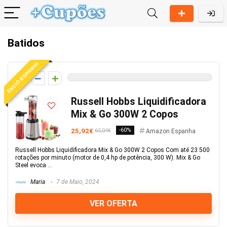
Batidos
ENVIO ESPANHA
0
Russell Hobbs Liquidificadora
Mix & Go 300W 2 Copos
25,92€
-60%
65,04€
Amazon Espanha
Russell Hobbs Liquidificadora Mix & Go 300W 2 Copos Com até 23 500
rotações por minuto (motor de 0,4 hp de potência, 300 W). Mix & Go
Steel evoca ...
Maria
7 de Maio, 2024
VER OFERTA