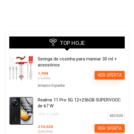
TOP HOJE
Seringa de cozinha para marinar 30 ml +
acessórios
1,99€
VER OFERTA
11,99€
Amazon Espanha
Realme 11 Pro 5G 12+256GB SUPERVOOC
de 67 W
Usar o cupão:
05CD20
210,62€
VER OFERTA
224,99€