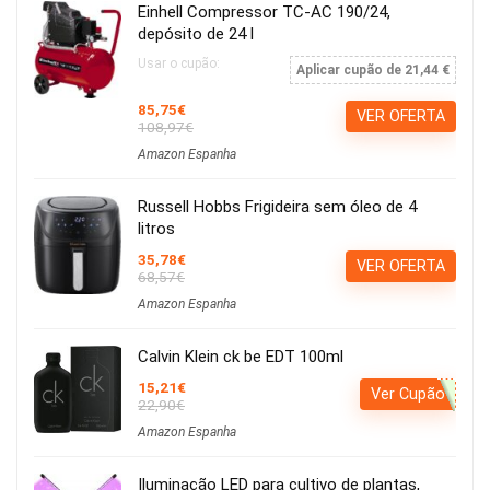
Einhell Compressor TC-AC 190/24,
depósito de 24 l
Usar o cupão:
Aplicar cupão de 21,44 €
85,75€
VER OFERTA
108,97€
Amazon Espanha
Russell Hobbs Frigideira sem óleo de 4
litros
35,78€
VER OFERTA
68,57€
Amazon Espanha
Calvin Klein ck be EDT 100ml
15,21€
Ver Cupão
22,90€
Amazon Espanha
Iluminação LED para cultivo de plantas,