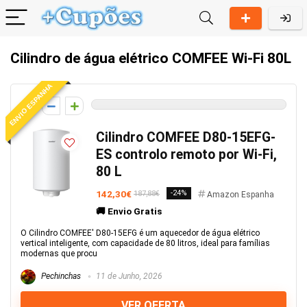
Cilindro de água elétrico COMFEE Wi-Fi 80L
ENVIO ESPANHA
0
Cilindro COMFEE D80-15EFG-
ES controlo remoto por Wi-Fi,
80 L
142,30€
-24%
187,88€
Amazon Espanha
🚚 Envio Gratis
O Cilindro COMFEE' D80-15EFG é um aquecedor de água elétrico
vertical inteligente, com capacidade de 80 litros, ideal para famílias
modernas que procu
Pechinchas
11 de Junho, 2026
VER OFERTA