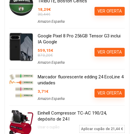
TRIBUTE, Boston Celtics
18,29€
VER OFERTA
30,44€
Amazon Espanha
Google Pixel 8 Pro 256GB Tensor G3 inclui
IA Google
559,15€
VER OFERTA
873,20€
Amazon Espanha
Marcador fluorescente edding 24 EcoLine 4
unidades
3,71€
VER OFERTA
Amazon Espanha
Einhell Compressor TC-AC 190/24,
depósito de 24 l
Usar o cupão:
Aplicar cupão de 21,44 €