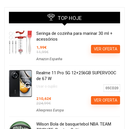
TOP HOJE
Seringa de cozinha para marinar 30 ml +
acessórios
1,99€
VER OFERTA
11,99€
Amazon Espanha
Realme 11 Pro 5G 12+256GB SUPERVOOC
de 67 W
Usar o cupão:
05CD20
210,62€
VER OFERTA
224,99€
Aliexpress Europa
Wilson Bola de basquetebol NBA TEAM