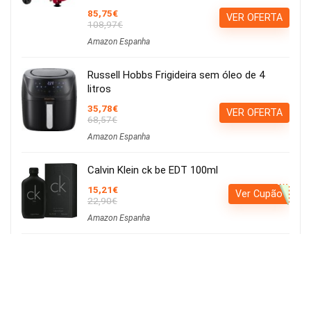
85,75€
VER OFERTA
108,97€
Amazon Espanha
Russell Hobbs Frigideira sem óleo de 4
litros
35,78€
VER OFERTA
68,57€
Amazon Espanha
Calvin Klein ck be EDT 100ml
15,21€
Ver Cupão
22,90€
Amazon Espanha
Iluminação LED para cultivo de plantas,
iluminação hortícola, 80 LEDs, 4 cabeças
movíveis
Usar o cupão:
Aplicar cupão de 27€