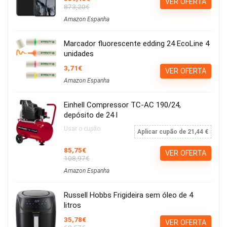
VER OFERTA
873,20€
Amazon Espanha
Marcador fluorescente edding 24 EcoLine 4
unidades
3,71€
VER OFERTA
Amazon Espanha
Einhell Compressor TC-AC 190/24,
depósito de 24 l
Usar o cupão:
Aplicar cupão de 21,44 €
85,75€
VER OFERTA
108,97€
Amazon Espanha
Russell Hobbs Frigideira sem óleo de 4
litros
35,78€
VER OFERTA