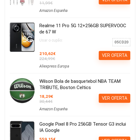
11,99€
Amazon Espanha
Realme 11 Pro 5G 12+256GB SUPERVOOC
de 67 W
Usar o cupão:
05CD20
210,62€
VER OFERTA
224,99€
Aliexpress Europa
Wilson Bola de basquetebol NBA TEAM
TRIBUTE, Boston Celtics
18,29€
VER OFERTA
30,44€
Amazon Espanha
Google Pixel 8 Pro 256GB Tensor G3 inclui
IA Google
559,15€