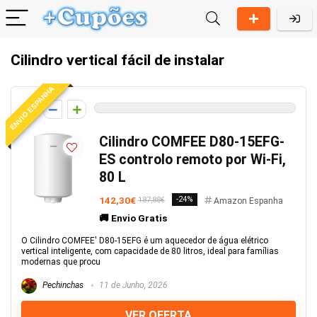
Cilindro vertical fácil de instalar
ENVIO ESPANHA
0
Cilindro COMFEE D80-15EFG-
ES controlo remoto por Wi-Fi,
80 L
142,30€
-24%
187,88€
Amazon Espanha
🚚 Envio Gratis
O Cilindro COMFEE' D80-15EFG é um aquecedor de água elétrico
vertical inteligente, com capacidade de 80 litros, ideal para famílias
modernas que procu
Pechinchas
11 de Junho, 2026
VER OFERTA