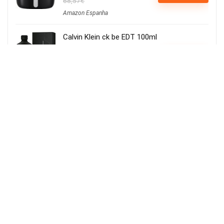
68,57€
Amazon Espanha
Calvin Klein ck be EDT 100ml
15,21€
Ver Cupão
22,90€
Amazon Espanha
Iluminação LED para cultivo de plantas,
iluminação hortícola, 80 LEDs, 4 cabeças
movíveis
Usar o cupão:
Aplicar cupão de 27€
23.82€
VER OFERTA
50.00€
Amazon Espanha