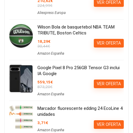
210,62€
VER OFERTA
224,99€
Aliexpress Europa
Wilson Bola de basquetebol NBA TEAM
TRIBUTE, Boston Celtics
18,29€
VER OFERTA
30,44€
Amazon Espanha
Google Pixel 8 Pro 256GB Tensor G3 inclui
IA Google
559,15€
VER OFERTA
873,20€
Amazon Espanha
Marcador fluorescente edding 24 EcoLine 4
unidades
3,71€
VER OFERTA
Amazon Espanha