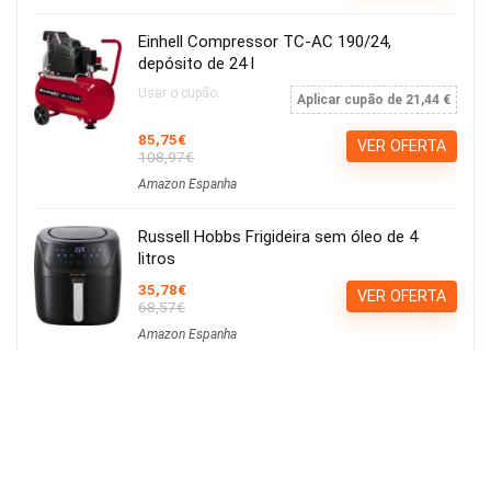
Einhell Compressor TC-AC 190/24,
depósito de 24 l
Usar o cupão:
Aplicar cupão de 21,44 €
85,75€
VER OFERTA
108,97€
Amazon Espanha
Russell Hobbs Frigideira sem óleo de 4
litros
35,78€
VER OFERTA
68,57€
Amazon Espanha
Calvin Klein ck be EDT 100ml
15,21€
Ver Cupão
22,90€
Amazon Espanha