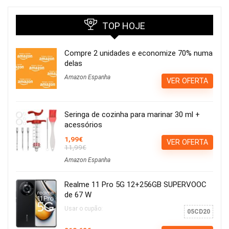
TOP HOJE
Compre 2 unidades e economize 70% numa
delas
Amazon Espanha
VER OFERTA
Seringa de cozinha para marinar 30 ml +
acessórios
1,99€
VER OFERTA
11,99€
Amazon Espanha
Realme 11 Pro 5G 12+256GB SUPERVOOC
de 67 W
Usar o cupão:
05CD20