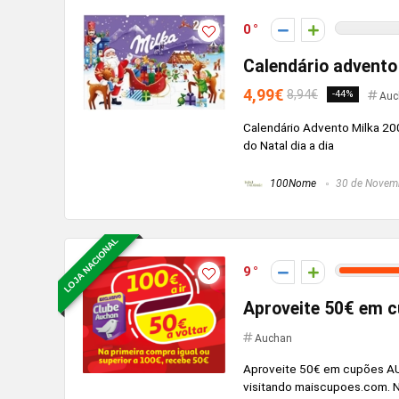
0
Calendário advento
4,99€
8,94€
-44%
Auc
Calendário Advento Milka 200
do Natal dia a dia
100Nome
30 de Novem
LOJA NACIONAL
9
Aproveite 50€ em
Auchan
Aproveite 50€ em cupões A
visitando maiscupoes.com. N