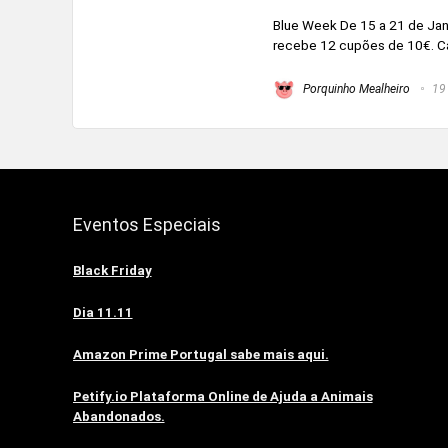
Blue Week De 15 a 21 de Jan
recebe 12 cupões de 10€. Cad
Porquinho Mealheiro
19 
Eventos Especiais
Black Friday
Dia 11.11
Amazon Prime Portugal sabe mais aqui.
Petify.io Plataforma Online de Ajuda a Animais
Abandonados.