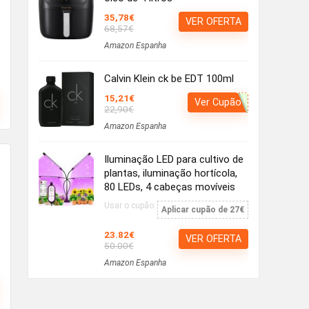
35,78€
VER OFERTA
68,57€
Amazon Espanha
Calvin Klein ck be EDT 100ml
15,21€
Ver Cupão
22,90€
Amazon Espanha
Iluminação LED para cultivo de
plantas, iluminação hortícola,
80 LEDs, 4 cabeças movíveis
Usar o cupão:
Aplicar cupão de 27€
23.82€
VER OFERTA
50.00€
Amazon Espanha