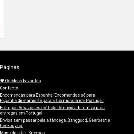
Páginas
❤️ Os Meus Favoritos
Contacto
Encomendas para Espanha! Encomendas só para
Espanha diretamente para a tua morada em Portugal!
Entregas Amazon.es método de envio alternativo para
entregas em Portugal
Envios sem passar pela alfândega, Banggood, Gearbest e
Geekbuying.
Mapa do sitio | Sitemap