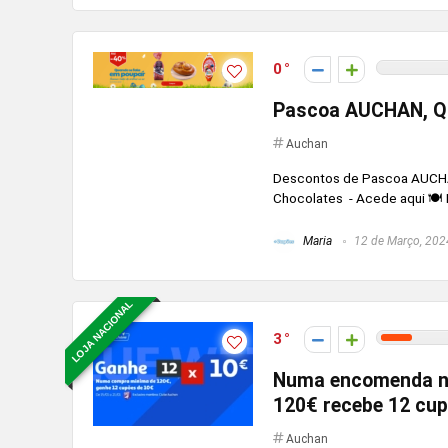
0
Pascoa AUCHAN, Q
Auchan
Descontos de Pascoa AUCHA
Chocolates - Acede aqui 🍽 
Maria
12 de Março, 202
LOJA NACIONAL
3
Numa encomenda na 
120€ recebe 12 cup
Auchan