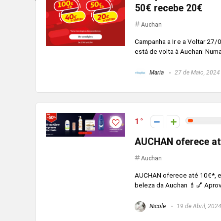
50€ recebe 20€
Auchan
Campanha a Ir e a Voltar 27/
está de volta à Auchan: Numa 
Maria
27 de Maio, 2024
1
AUCHAN oferece at
Auchan
AUCHAN oferece até 10€*, em
beleza da Auchan 💄💅 Apro
Nicole
19 de Abril, 202