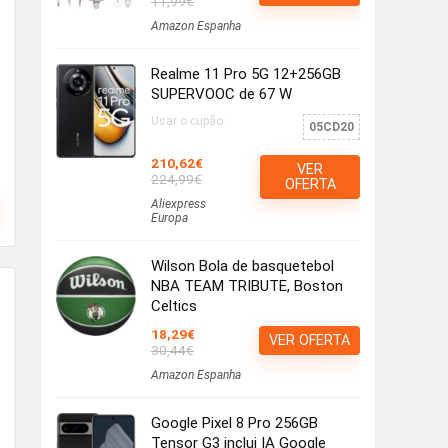
11,99€
Amazon Espanha
Realme 11 Pro 5G 12+256GB
SUPERVOOC de 67 W
Usar o cupão:
05CD20
210,62€
VER
224,99€
OFERTA
Aliexpress
Europa
Wilson Bola de basquetebol
NBA TEAM TRIBUTE, Boston
Celtics
18,29€
VER OFERTA
30,44€
Amazon Espanha
Google Pixel 8 Pro 256GB
Tensor G3 inclui IA Google