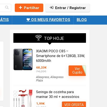
Partilhar
Entrar / Registrar
ÁTIS
❤️ OS MEUS FAVORITOS
BLOG
TOP HOJE
XIAOMI POCO C85 –
Smartphone de 6+128GB, 33W,
6000mAh
68,20€
Ver
74,20€
Cupão
Aliexpress
,
Aliexpress
Plaza
Seringa de cozinha para
marinar 30 ml + acessórios
1,99€
VER OFERTA