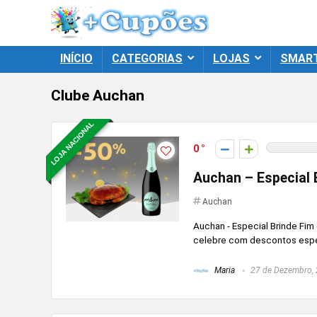
INÍCIO
CATEGORIAS
LOJAS
SMAR
Clube Auchan
LOJA NACIONAL
0
Auchan – Especial 
Auchan
Auchan - Especial Brinde Fim
celebre com descontos especi
Maria
27 de Dezembro,