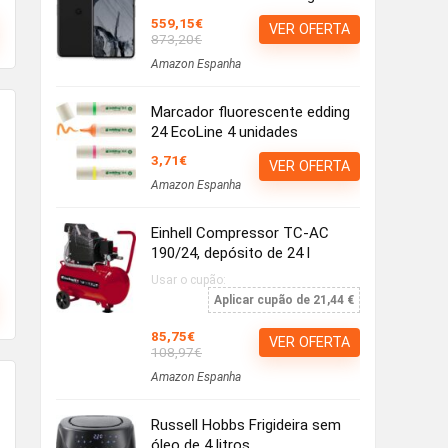
559,15€
VER OFERTA
873,20€
Amazon Espanha
Marcador fluorescente edding
24 EcoLine 4 unidades
3,71€
VER OFERTA
Amazon Espanha
Einhell Compressor TC-AC
190/24, depósito de 24 l
Usar o cupão:
Aplicar cupão de 21,44 €
85,75€
VER OFERTA
108,97€
Amazon Espanha
Russell Hobbs Frigideira sem
óleo de 4 litros