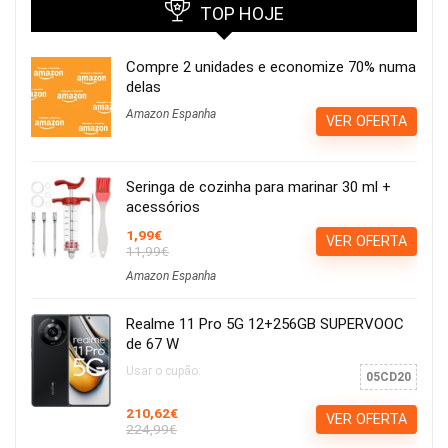
TOP HOJE
Compre 2 unidades e economize 70% numa
delas
Amazon Espanha
VER OFERTA
Seringa de cozinha para marinar 30 ml +
acessórios
1,99€
VER OFERTA
11,99€
Amazon Espanha
Realme 11 Pro 5G 12+256GB SUPERVOOC
de 67 W
Usar o cupão:
05CD20
210,62€
VER OFERTA
224,99€