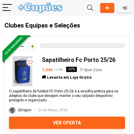
Clubes Equipas e Seleções
LOJA NACIONAL
0
Sapatilheiro Fc Porto 25/26
7,99€
-47%
14,99€
Sport Zone
🚚 Levanta em Loja Gratis
O sapatilheiro de futebol FC Porto 25/26 é a escolha prática para os
adeptos do clube que desejam manter o seu calçado desportivo
protegido e organizado. ...
SDragon
24 de Março, 2026
VER OFERTA