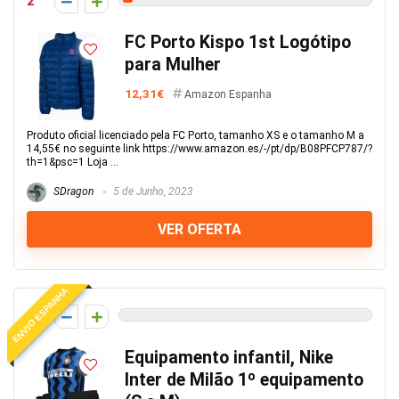
2
FC Porto Kispo 1st Logótipo
para Mulher
12,31€
Amazon Espanha
Produto oficial licenciado pela FC Porto, tamanho XS e o tamanho M a
14,55€ no seguinte link https://www.amazon.es/-/pt/dp/B08PFCP787/?
th=1&psc=1 Loja ...
SDragon
5 de Junho, 2023
VER OFERTA
ENVIO ESPANHA
0
Equipamento infantil, Nike
Inter de Milão 1º equipamento