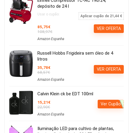
Einhell Compressor TC-AC 190/24,
depósito de 24 l
Usar o cupão:
Aplicar cupão de 21,44 €
85,75€
VER OFERTA
108,97€
Amazon Espanha
Russell Hobbs Frigideira sem óleo de 4
litros
35,78€
VER OFERTA
68,57€
Amazon Espanha
Calvin Klein ck be EDT 100ml
15,21€
Ver Cupão
22,90€
Amazon Espanha
Iluminação LED para cultivo de plantas,