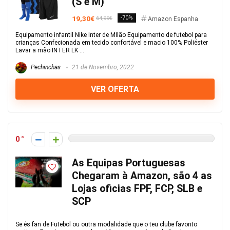
(S e M)
19,30€
-70%
64,99€
Amazon Espanha
Equipamento infantil Nike Inter de MIlão Equipamento de futebol para
crianças Confecionada em tecido confortável e macio 100% Poliéster
Lavar a mão INTER LK ...
Pechinchas
21 de Novembro, 2022
VER OFERTA
0
As Equipas Portuguesas
Chegaram à Amazon, são 4 as
Lojas oficias FPF, FCP, SLB e
SCP
Se és fan de Futebol ou outra modalidade que o teu clube favorito