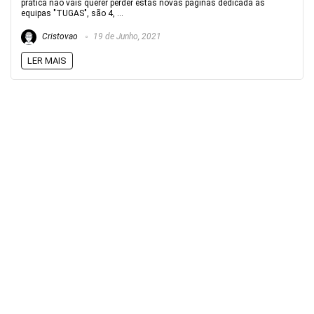
pratica não vais querer perder estás novas paginas dedicada as
equipas "TUGAS", são 4, ...
Cristovao
19 de Junho, 2021
LER MAIS