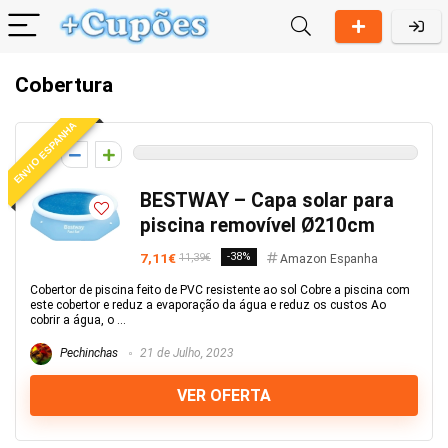
Cobertura
ENVIO ESPANHA
0
BESTWAY – Capa solar para
piscina removível Ø210cm
7,11€
-38%
11,39€
Amazon Espanha
Cobertor de piscina feito de PVC resistente ao sol Cobre a piscina com
este cobertor e reduz a evaporação da água e reduz os custos Ao
cobrir a água, o ...
Pechinchas
21 de Julho, 2023
VER OFERTA