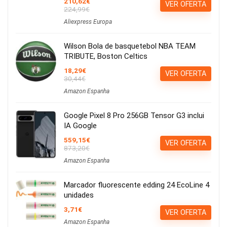
210,62€
VER OFERTA
224,99€
Aliexpress Europa
Wilson Bola de basquetebol NBA TEAM
TRIBUTE, Boston Celtics
18,29€
VER OFERTA
30,44€
Amazon Espanha
Google Pixel 8 Pro 256GB Tensor G3 inclui
IA Google
559,15€
VER OFERTA
873,20€
Amazon Espanha
Marcador fluorescente edding 24 EcoLine 4
unidades
3,71€
VER OFERTA
Amazon Espanha