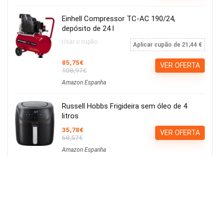
Einhell Compressor TC-AC 190/24,
depósito de 24 l
Usar o cupão:
Aplicar cupão de 21,44 €
85,75€
VER OFERTA
108,97€
Amazon Espanha
Russell Hobbs Frigideira sem óleo de 4
litros
35,78€
VER OFERTA
68,57€
Amazon Espanha
Calvin Klein ck be EDT 100ml
15,21€
Ver Cupão
22,90€
Amazon Espanha