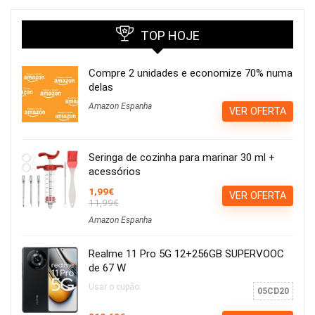
TOP HOJE
Compre 2 unidades e economize 70% numa
delas
Amazon Espanha
VER OFERTA
Seringa de cozinha para marinar 30 ml +
acessórios
1,99€
VER OFERTA
11,99€
Amazon Espanha
Realme 11 Pro 5G 12+256GB SUPERVOOC
de 67 W
Usar o cupão:
05CD20