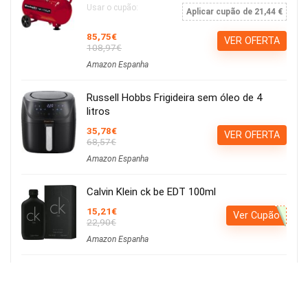
Usar o cupão:
Aplicar cupão de 21,44 €
85,75€
VER OFERTA
108,97€
Amazon Espanha
Russell Hobbs Frigideira sem óleo de 4
litros
35,78€
VER OFERTA
68,57€
Amazon Espanha
Calvin Klein ck be EDT 100ml
15,21€
Ver Cupão
22,90€
Amazon Espanha
Iluminação LED para cultivo de plantas,
iluminação hortícola, 80 LEDs, 4 cabeças
movíveis