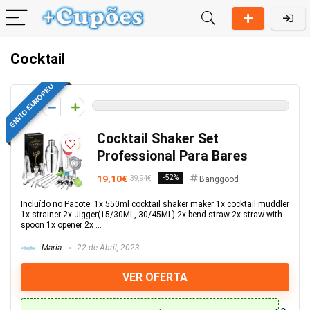
Cocktail
ENVIO EUROPEU
0
Cocktail Shaker Set
Professional Para Bares
19,10€
-52%
39,94€
Banggood
Incluído no Pacote: 1x 550ml cocktail shaker maker 1x cocktail muddler
1x strainer 2x Jigger(15/30ML, 30/45ML) 2x bend straw 2x straw with
spoon 1x opener 2x ...
Maria
22 de Abril, 2023
VER OFERTA