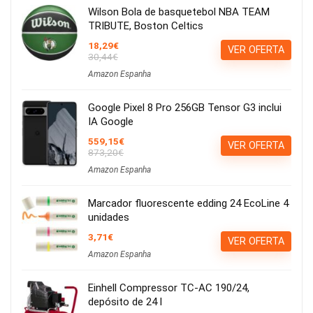
Wilson Bola de basquetebol NBA TEAM
TRIBUTE, Boston Celtics
18,29€
VER OFERTA
30,44€
Amazon Espanha
Google Pixel 8 Pro 256GB Tensor G3 inclui
IA Google
559,15€
VER OFERTA
873,20€
Amazon Espanha
Marcador fluorescente edding 24 EcoLine 4
unidades
3,71€
VER OFERTA
Amazon Espanha
Einhell Compressor TC-AC 190/24,
depósito de 24 l