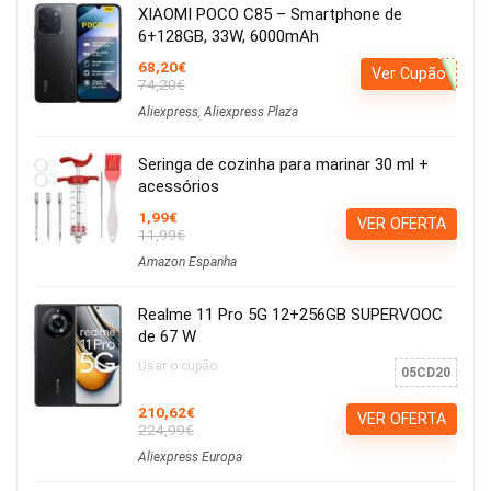
XIAOMI POCO C85 – Smartphone de
6+128GB, 33W, 6000mAh
68,20€
Ver Cupão
74,20€
Aliexpress
,
Aliexpress Plaza
Seringa de cozinha para marinar 30 ml +
acessórios
1,99€
VER OFERTA
11,99€
Amazon Espanha
Realme 11 Pro 5G 12+256GB SUPERVOOC
de 67 W
Usar o cupão:
05CD20
210,62€
VER OFERTA
224,99€
Aliexpress Europa