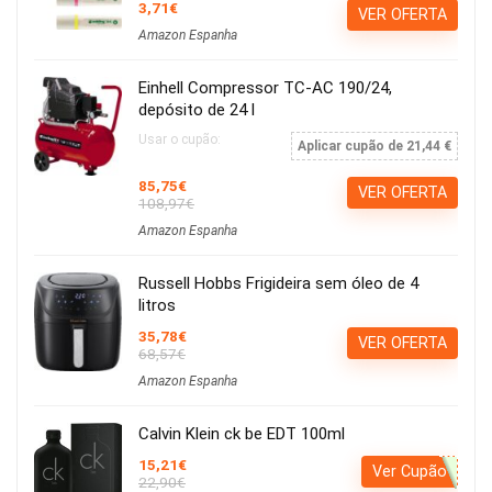
3,71€
VER OFERTA
Amazon Espanha
Einhell Compressor TC-AC 190/24,
depósito de 24 l
Usar o cupão:
Aplicar cupão de 21,44 €
85,75€
VER OFERTA
108,97€
Amazon Espanha
Russell Hobbs Frigideira sem óleo de 4
litros
35,78€
VER OFERTA
68,57€
Amazon Espanha
Calvin Klein ck be EDT 100ml
15,21€
Ver Cupão
22,90€