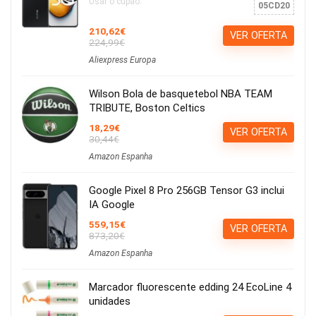
Usar o cupão:
05CD20
210,62€
VER OFERTA
224,99€
Aliexpress Europa
Wilson Bola de basquetebol NBA TEAM
TRIBUTE, Boston Celtics
18,29€
VER OFERTA
30,44€
Amazon Espanha
Google Pixel 8 Pro 256GB Tensor G3 inclui
IA Google
559,15€
VER OFERTA
873,20€
Amazon Espanha
Marcador fluorescente edding 24 EcoLine 4
unidades