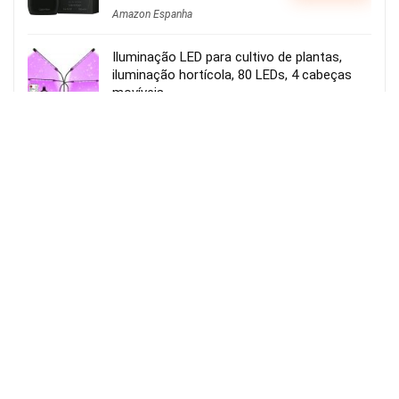
Amazon Espanha
Iluminação LED para cultivo de plantas,
iluminação hortícola, 80 LEDs, 4 cabeças
movíveis
Usar o cupão:
Aplicar cupão de 27€
23.82€
VER OFERTA
50.00€
Amazon Espanha
Beats BeatsBuds Auriculares Bluetooth
Pretos
101,65€
VER OFERTA
193,09€
Amazon Espanha