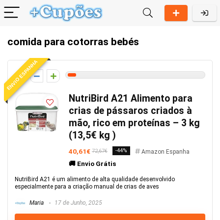
comida para cotorras bebés
ENVIO ESPANHA
3
NutriBird A21 Alimento para
crias de pássaros criados à
mão, rico em proteínas – 3 kg
(13,5€ kg )
40,61€
-44%
72,67€
Amazon Espanha
🚚 Envio Grátis
NutriBird A21 é um alimento de alta qualidade desenvolvido
especialmente para a criação manual de crias de aves
Maria
17 de Junho, 2025