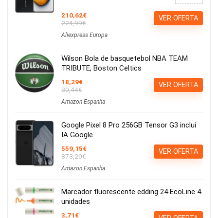
210,62€
VER OFERTA
224,99€
Aliexpress Europa
Wilson Bola de basquetebol NBA TEAM
TRIBUTE, Boston Celtics
18,29€
VER OFERTA
30,44€
Amazon Espanha
Google Pixel 8 Pro 256GB Tensor G3 inclui
IA Google
559,15€
VER OFERTA
873,20€
Amazon Espanha
Marcador fluorescente edding 24 EcoLine 4
unidades
3,71€