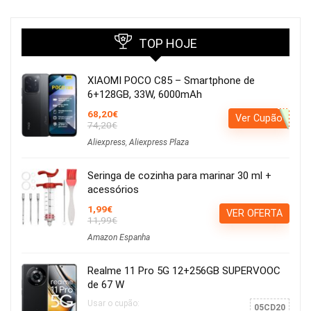
TOP HOJE
XIAOMI POCO C85 – Smartphone de
6+128GB, 33W, 6000mAh
68,20€
Ver Cupão
74,20€
Aliexpress
,
Aliexpress Plaza
Seringa de cozinha para marinar 30 ml +
acessórios
1,99€
VER OFERTA
11,99€
Amazon Espanha
Realme 11 Pro 5G 12+256GB SUPERVOOC
de 67 W
Usar o cupão:
05CD20