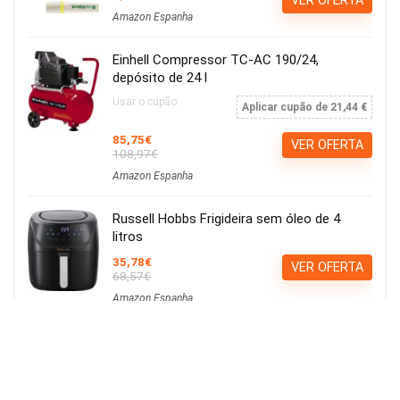
VER OFERTA
Amazon Espanha
Einhell Compressor TC-AC 190/24,
depósito de 24 l
Usar o cupão:
Aplicar cupão de 21,44 €
85,75€
VER OFERTA
108,97€
Amazon Espanha
Russell Hobbs Frigideira sem óleo de 4
litros
35,78€
VER OFERTA
68,57€
Amazon Espanha
Calvin Klein ck be EDT 100ml
15,21€
Ver Cupão
22,90€