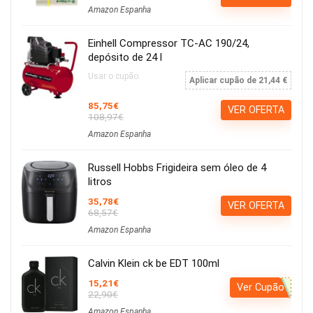
Amazon Espanha
Einhell Compressor TC-AC 190/24,
depósito de 24 l
Usar o cupão:
Aplicar cupão de 21,44 €
85,75€
VER OFERTA
108,97€
Amazon Espanha
Russell Hobbs Frigideira sem óleo de 4
litros
35,78€
VER OFERTA
68,57€
Amazon Espanha
Calvin Klein ck be EDT 100ml
15,21€
Ver Cupão
22,90€
Amazon Espanha