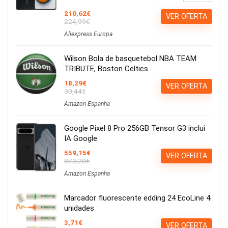
210,62€
VER OFERTA
224,99€
Aliexpress Europa
Wilson Bola de basquetebol NBA TEAM
TRIBUTE, Boston Celtics
18,29€
VER OFERTA
30,44€
Amazon Espanha
Google Pixel 8 Pro 256GB Tensor G3 inclui
IA Google
559,15€
VER OFERTA
873,20€
Amazon Espanha
Marcador fluorescente edding 24 EcoLine 4
unidades
3,71€
VER OFERTA