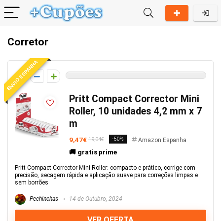
Corretor
ENVIO ESPANHA
0
Pritt Compact Corrector Mini
Roller, 10 unidades 4,2 mm x 7
m
9,47€
-50%
19,04€
Amazon Espanha
🚚 gratis prime
Pritt Compact Corrector Mini Roller: compacto e prático, corrige com
precisão, secagem rápida e aplicação suave para correções limpas e
sem borrões
Pechinchas
14 de Outubro, 2024
VER OFERTA