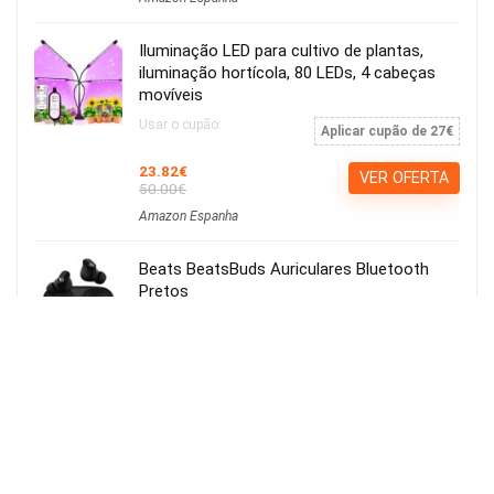
Iluminação LED para cultivo de plantas,
iluminação hortícola, 80 LEDs, 4 cabeças
movíveis
Usar o cupão:
Aplicar cupão de 27€
23.82€
VER OFERTA
50.00€
Amazon Espanha
Beats BeatsBuds Auriculares Bluetooth
Pretos
101,65€
VER OFERTA
193,09€
Amazon Espanha