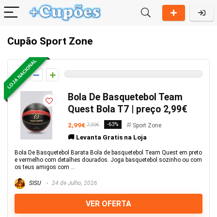
Cupão Sport Zone
LOJA NACIONAL
0
Bola De Basquetebol Team
Quest Bola T7 | preço 2,99€
2,99€
-63%
7,99€
Sport Zone
🚚 Levanta Gratis na Loja
Bola De Basquetebol Barata Bola de basquetebol Team Quest em preto
e vermelho com detalhes dourados. Joga basquetebol sozinho ou com
os teus amigos com ...
SISU
24 de Julho, 2026
VER OFERTA