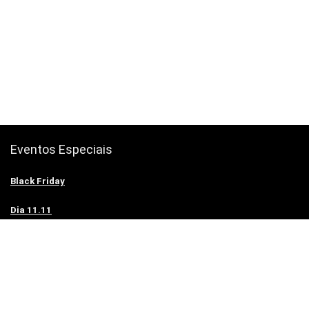
Eventos Especiais
Black Friday
Dia 11.11
Amazon Prime Portugal sabe mais aqui.
Petify.io Plataforma Online de Ajuda a Animais Abandonados.