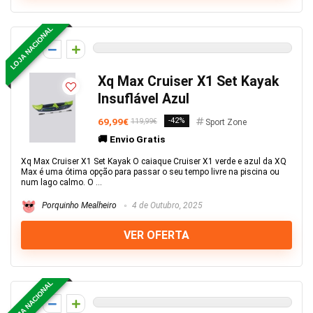
LOJA NACIONAL
0
Xq Max Cruiser X1 Set Kayak
Insuflável Azul
69,99€
-42%
119,99€
Sport Zone
🚚 Envio Gratis
Xq Max Cruiser X1 Set Kayak O caiaque Cruiser X1 verde e azul da XQ
Max é uma ótima opção para passar o seu tempo livre na piscina ou
num lago calmo. O ...
Porquinho Mealheiro
4 de Outubro, 2025
VER OFERTA
LOJA NACIONAL
0