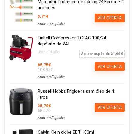
Marcador fluorescente edding 24 EcoLine 4
unidades
3,71€
VER OFERTA
Amazon Espanha
Einhell Compressor TC-AC 190/24,
depósito de 24 l
Usar o cupão:
Aplicar cupão de 21,44 €
85,75€
VER OFERTA
108,97€
Amazon Espanha
Russell Hobbs Frigideira sem óleo de 4
litros
35,78€
VER OFERTA
68,57€
Amazon Espanha
Calvin Klein ck be EDT 100ml