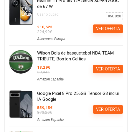
Realme 11 Pro 5G 12+256GB SUPERVOOC
de 67 W
Usar o cupão:
05CD20
210,62€
VER OFERTA
224,99€
Aliexpress Europa
Wilson Bola de basquetebol NBA TEAM
TRIBUTE, Boston Celtics
18,29€
VER OFERTA
30,44€
Amazon Espanha
Google Pixel 8 Pro 256GB Tensor G3 inclui
IA Google
559,15€
VER OFERTA
873,20€
Amazon Espanha