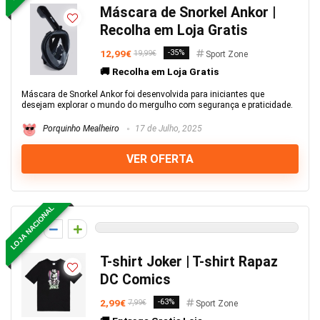
Máscara de Snorkel Ankor |
Recolha em Loja Gratis
12,99€
-35%
19,99€
Sport Zone
🚚 Recolha em Loja Gratis
Máscara de Snorkel Ankor foi desenvolvida para iniciantes que
desejam explorar o mundo do mergulho com segurança e praticidade.
Porquinho Mealheiro
17 de Julho, 2025
VER OFERTA
LOJA NACIONAL
0
T-shirt Joker | T-shirt Rapaz
DC Comics
2,99€
-63%
7,99€
Sport Zone