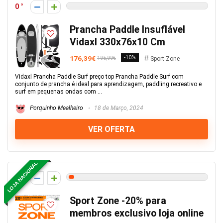
0
Prancha Paddle Insuflável
Vidaxl 330x76x10 Cm
176,39€
-10%
195,99€
Sport Zone
Vidaxl Prancha Paddle Surf preço top Prancha Paddle Surf com
conjunto de prancha é ideal para aprendizagem, paddling recreativo e
surf em pequenas ondas com ...
Porquinho Mealheiro
18 de Março, 2024
VER OFERTA
LOJA NACIONAL
2
Sport Zone -20% para
membros exclusivo loja online