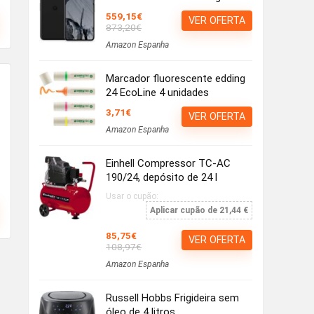
559,15€
VER OFERTA
873,20€
Amazon Espanha
Marcador fluorescente edding
24 EcoLine 4 unidades
3,71€
VER OFERTA
Amazon Espanha
Einhell Compressor TC-AC
190/24, depósito de 24 l
Usar o cupão:
Aplicar cupão de 21,44 €
85,75€
VER OFERTA
108,97€
Amazon Espanha
Russell Hobbs Frigideira sem
óleo de 4 litros