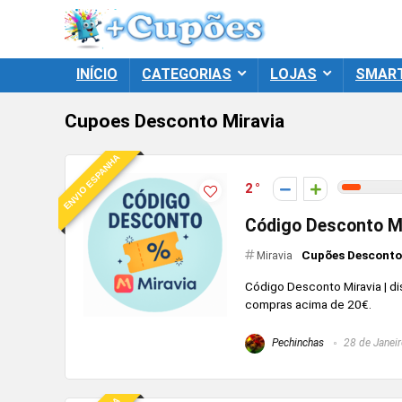
INÍCIO
CATEGORIAS
LOJAS
SMAR
Cupoes Desconto Miravia
ENVIO ESPANHA
2
Código Desconto Mi
Cupões Desconto
Miravia
Código Desconto Miravia | di
compras acima de 20€.
Pechinchas
28 de Janeir