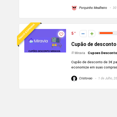
Porquinho Mealheiro
30 
ENVIO ESPANHA
5
Cupão de desconto
Cupoes Desconto
Miravia
Cupão de desconto de 3€ par
economize em suas compras.
Cristovao
1 de Julho, 2