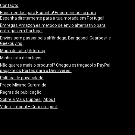
Contacto
Encomendas para Espanha! Encomendas só para
Espanha diretamente para a tua morada em Portugal!
Entregas Amazon.es método de envio alternativo para
entregas em Portugal
Envios sem passar pela alfândega, Banggood, Gearbest e
Geekbuying.
Mapa do sitio | Sitemap
Minha lista de artigos
Não queres mais o produto!? Chegou estragado! o PayPal
paga-te os Portes para o Devolveres.
Política de privacidade
Preço Mínimo Garantido
Regras de publicação
Sobre a Mais Cupões | About
Vídeo Tutorial – Criar um post