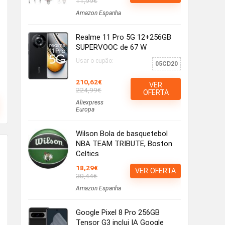
11,99€
Amazon Espanha
Realme 11 Pro 5G 12+256GB
SUPERVOOC de 67 W
Usar o cupão:
05CD20
210,62€
VER
224,99€
OFERTA
Aliexpress
Europa
Wilson Bola de basquetebol
NBA TEAM TRIBUTE, Boston
Celtics
18,29€
VER OFERTA
30,44€
Amazon Espanha
Google Pixel 8 Pro 256GB
Tensor G3 inclui IA Google