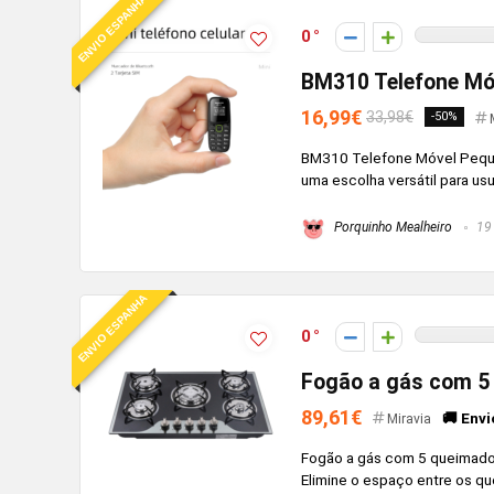
ENVIO ESPANHA
0
BM310 Telefone Mó
16,99€
33,98€
-50%
BM310 Telefone Móvel Peque
uma escolha versátil para usu
Porquinho Mealheiro
19 
ENVIO ESPANHA
0
Fogão a gás com 5 
89,61€
🚚 Envi
Miravia
Fogão a gás com 5 queimadore
Elimine o espaço entre os q