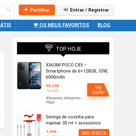
Partilhar
Entrar / Registrar
ÁTIS
❤️ OS MEUS FAVORITOS
BLOG
TOP HOJE
XIAOMI POCO C85 –
Smartphone de 6+128GB, 33W,
6000mAh
68,20€
Ver
74,20€
Cupão
Aliexpress
,
Aliexpress
Plaza
Seringa de cozinha para
marinar 30 ml + acessórios
1,99€
VER OFERTA