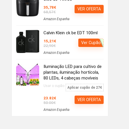
35,78€
VER OFERTA
68,57€
Amazon Espanha
Calvin Klein ck be EDT 100ml
15,21€
Ver Cupão
22,90€
Amazon Espanha
Iluminação LED para cultivo de
plantas, iluminação hortícola,
80 LEDs, 4 cabeças movíveis
Usar o cupão:
Aplicar cupão de 27€
23.82€
VER OFERTA
50.00€
Amazon Espanha