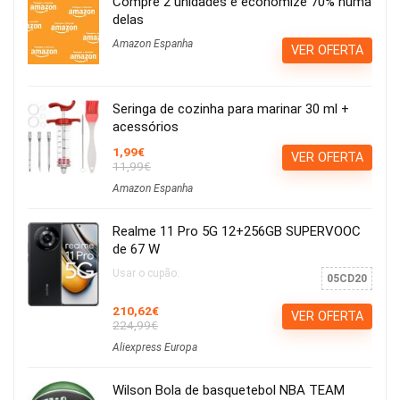
Compre 2 unidades e economize 70% numa
delas
Amazon Espanha
VER OFERTA
Seringa de cozinha para marinar 30 ml +
acessórios
1,99€
VER OFERTA
11,99€
Amazon Espanha
Realme 11 Pro 5G 12+256GB SUPERVOOC
de 67 W
Usar o cupão:
05CD20
210,62€
VER OFERTA
224,99€
Aliexpress Europa
Wilson Bola de basquetebol NBA TEAM