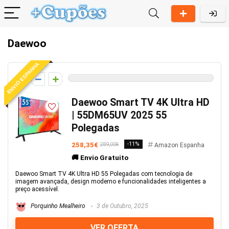
Daewoo
ENVIO ESPANHA
0
Daewoo Smart TV 4K Ultra HD
| 55DM65UV 2025 55
Polegadas
258,35€
-11%
289,00€
Amazon Espanha
🚚 Envio Gratuito
Daewoo Smart TV 4K Ultra HD 55 Polegadas com tecnologia de
imagem avançada, design moderno e funcionalidades inteligentes a
preço acessível.
Porquinho Mealheiro
3 de Outubro, 2025
VER OFERTA