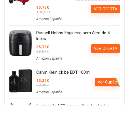
85,75€
VER OFERTA
108,97€
Amazon Espanha
Russell Hobbs Frigideira sem óleo de 4
litros
35,78€
VER OFERTA
68,57€
Amazon Espanha
Calvin Klein ck be EDT 100ml
15,21€
Ver Cupão
22,90€
Amazon Espanha
Iluminação LED para cultivo de plantas,
iluminação hortícola, 80 LEDs, 4 cabeças
movíveis
Usar o cupão:
Aplicar cupão de 27€