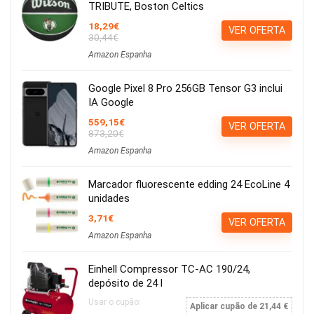
TRIBUTE, Boston Celtics
18,29€
VER OFERTA
30,44€
Amazon Espanha
Google Pixel 8 Pro 256GB Tensor G3 inclui
IA Google
559,15€
VER OFERTA
873,20€
Amazon Espanha
Marcador fluorescente edding 24 EcoLine 4
unidades
3,71€
VER OFERTA
Amazon Espanha
Einhell Compressor TC-AC 190/24,
depósito de 24 l
Usar o cupão:
Aplicar cupão de 21,44 €