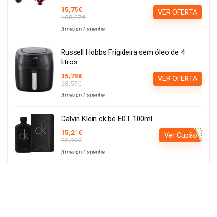
85,75€
VER OFERTA
108,97€
Amazon Espanha
Russell Hobbs Frigideira sem óleo de 4
litros
35,78€
VER OFERTA
68,57€
Amazon Espanha
Calvin Klein ck be EDT 100ml
15,21€
Ver Cupão
22,90€
Amazon Espanha
Iluminação LED para cultivo de plantas,
iluminação hortícola, 80 LEDs, 4 cabeças
movíveis
Usar o cupão:
Aplicar cupão de 27€