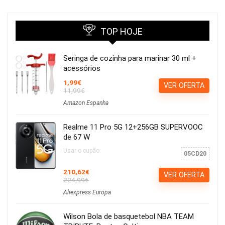
TOP HOJE
Seringa de cozinha para marinar 30 ml +
acessórios
1,99€
VER OFERTA
11,99€
Amazon Espanha
Realme 11 Pro 5G 12+256GB SUPERVOOC
de 67 W
Usar o cupão:
05CD20
210,62€
VER OFERTA
224,99€
Aliexpress Europa
Wilson Bola de basquetebol NBA TEAM