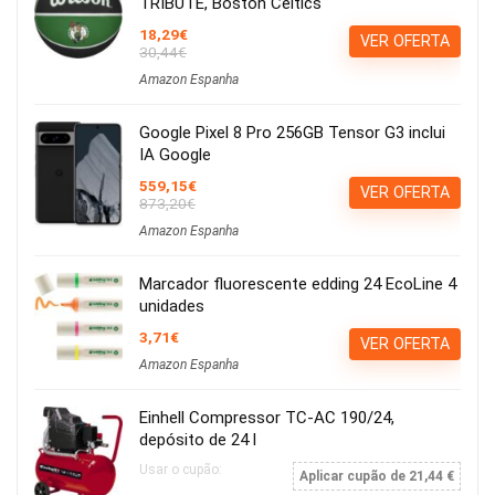
TRIBUTE, Boston Celtics
18,29€
VER OFERTA
30,44€
Amazon Espanha
Google Pixel 8 Pro 256GB Tensor G3 inclui
IA Google
559,15€
VER OFERTA
873,20€
Amazon Espanha
Marcador fluorescente edding 24 EcoLine 4
unidades
3,71€
VER OFERTA
Amazon Espanha
Einhell Compressor TC-AC 190/24,
depósito de 24 l
Usar o cupão:
Aplicar cupão de 21,44 €