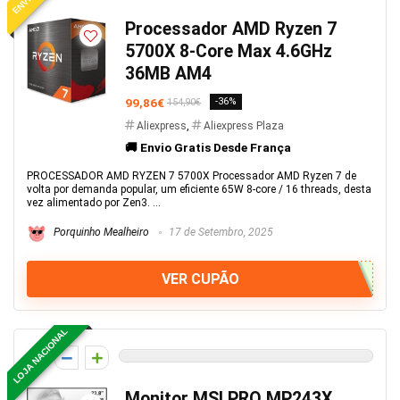
Processador AMD Ryzen 7
5700X 8-Core Max 4.6GHz
36MB AM4
99,86€
-36%
154,90€
Aliexpress
,
Aliexpress Plaza
🚚 Envio Gratis Desde França
PROCESSADOR AMD RYZEN 7 5700X Processador AMD Ryzen 7 de
volta por demanda popular, um eficiente 65W 8-core / 16 threads, desta
vez alimentado por Zen3. ...
Porquinho Mealheiro
17 de Setembro, 2025
VER CUPÃO
LOJA NACIONAL
0
Monitor MSI PRO MP243X