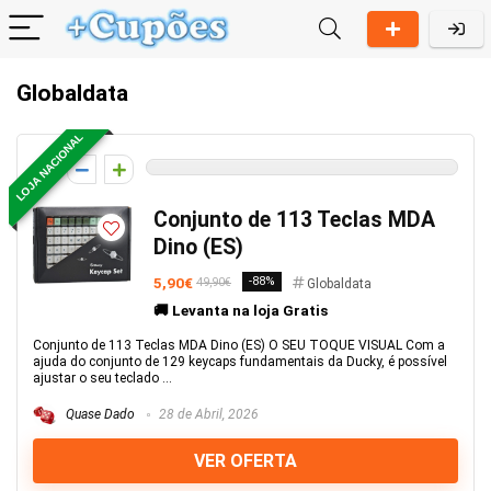
Globaldata
LOJA NACIONAL
0
Conjunto de 113 Teclas MDA
Dino (ES)
5,90€
-88%
49,90€
Globaldata
🚚 Levanta na loja Gratis
Conjunto de 113 Teclas MDA Dino (ES) O SEU TOQUE VISUAL Com a
ajuda do conjunto de 129 keycaps fundamentais da Ducky, é possível
ajustar o seu teclado ...
Quase Dado
28 de Abril, 2026
VER OFERTA