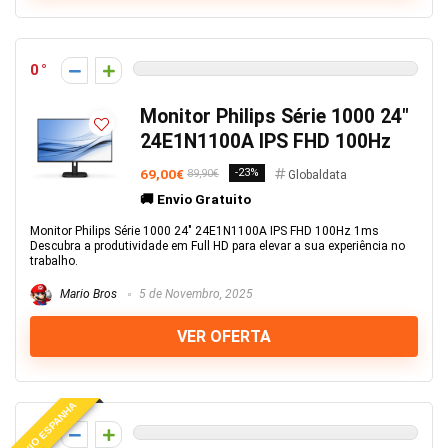
0
Monitor Philips Série 1000 24″
24E1N1100A IPS FHD 100Hz
69,00€
-23%
89,90€
Globaldata
🚚 Envio Gratuito
Monitor Philips Série 1000 24" 24E1N1100A IPS FHD 100Hz 1ms
Descubra a produtividade em Full HD para elevar a sua experiência no
trabalho.
Mario Bros
5 de Novembro, 2025
VER OFERTA
ENVIO ESPANHA
0