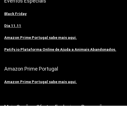
Eventos Especiais
Black Friday
Dia 11.11
Amazon Prime Portugal sabe mais aqui.
Petify.io Plataforma Online de Ajuda a Animais Abandonados.
Amazon Prime Portugal
Amazon Prime Portugal sabe mais aqui.
Mais Cupões: Ofertas Exclusivas, Promoções e
Cupões de Desconto Incríveis.
A Mais Cupões é uma comunidade de partilha de descontos e é