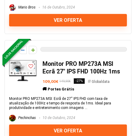
Mario Bros
16 de Outubro, 2024
VER OFERTA
LOJA NACIONAL
0
Monitor PRO MP273A MSI
Ecrã 27″ IPS FHD 100Hz 1ms
109,00€
-27%
149,90€
Globaldata
🚚 Portes Grátis
Monitor PRO MP273A MSI: Ecrã de 27'' IPS FHD com taxa de
atualização de 100Hz e tempo de resposta de 1ms. Ideal para
produtividade e entretenimento com imagens ...
Pechinchas
10 de Outubro, 2024
VER OFERTA