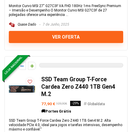
Monitor Curvo MSI 27" G27C3F VA FHD 180Hz 1ms FreeSync Premium
– Imersão e Desempenho O Monitor Curvo MSI G27C3F de 27
polegadas oferece uma experiência ...
Quase Dado
7 de Junho, 2025
VER OFERTA
LOJA NACIONAL
0
SSD Team Group T-Force
Cardea Zero Z440 1TB Gen4
M.2
77,90 €
-29%
109,90€
Globaldata
🚚Portes Grátis
SSD Team Group T-Force Cardea Zero Z440 1TB Gen4 M.2: Alta
velocidade PCIe 4.0, ideal para jogos e tarefas intensivas, desempenho
máximo e confiável."