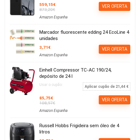
559,15€
VER OFERTA
873,20€
Amazon Espanha
Marcador fluorescente edding 24 EcoLine 4
unidades
3,71€
VER OFERTA
Amazon Espanha
Einhell Compressor TC-AC 190/24,
depósito de 24 l
Usar o cupão:
Aplicar cupão de 21,44 €
85,75€
VER OFERTA
108,97€
Amazon Espanha
Russell Hobbs Frigideira sem óleo de 4
litros