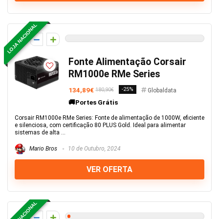
LOJA NACIONAL
0
Fonte Alimentação Corsair
RM1000e RMe Series
134,89€
-25%
180,90€
Globaldata
🚚Portes Grátis
Corsair RM1000e RMe Series: Fonte de alimentação de 1000W, eficiente
e silenciosa, com certificação 80 PLUS Gold. Ideal para alimentar
sistemas de alta ...
Mario Bros
10 de Outubro, 2024
VER OFERTA
LOJA NACIONAL
1