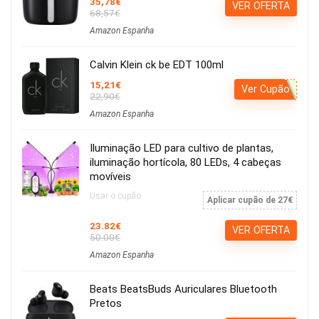
35,78€
VER OFERTA
68,57€
Amazon Espanha
Calvin Klein ck be EDT 100ml
15,21€
Ver Cupão
22,90€
Amazon Espanha
Iluminação LED para cultivo de plantas,
iluminação hortícola, 80 LEDs, 4 cabeças
movíveis
Usar o cupão:
Aplicar cupão de 27€
23.82€
VER OFERTA
50.00€
Amazon Espanha
Beats BeatsBuds Auriculares Bluetooth
Pretos