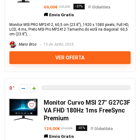
69,00€
-37%
109,00€
Globaldata
🚚 Envio Gratis
Monitor MSI PRO MP2412, 60,5 cm (23.8"), 1920 x 1080 pixels, Full HD,
LCD, 4 ms, Preto MSI Pro MP2412 Tamanho do ecrã na diagonal: 60,5
cm (23.8"), ...
Mario Bros
15 de Junho, 2025
VER OFERTA
0
Monitor Curvo MSI 27″ G27C3F
VA FHD 180Hz 1ms FreeSync
Premium
129,00€
-41%
219,00€
Globaldata
🚚 Envio Gratis