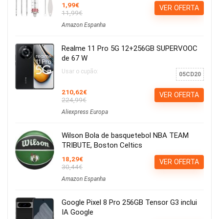
1,99€
VER OFERTA
11,99€
Amazon Espanha
Realme 11 Pro 5G 12+256GB SUPERVOOC
de 67 W
Usar o cupão:
05CD20
210,62€
VER OFERTA
224,99€
Aliexpress Europa
Wilson Bola de basquetebol NBA TEAM
TRIBUTE, Boston Celtics
18,29€
VER OFERTA
30,44€
Amazon Espanha
Google Pixel 8 Pro 256GB Tensor G3 inclui
IA Google