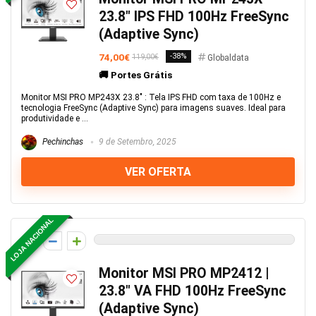
23.8″ IPS FHD 100Hz FreeSync
(Adaptive Sync)
74,00€
-38%
119,00€
Globaldata
🚚 Portes Grátis
Monitor MSI PRO MP243X 23.8" : Tela IPS FHD com taxa de 100Hz e
tecnologia FreeSync (Adaptive Sync) para imagens suaves. Ideal para
produtividade e ...
Pechinchas
9 de Setembro, 2025
VER OFERTA
LOJA NACIONAL
0
Monitor MSI PRO MP2412 |
23.8″ VA FHD 100Hz FreeSync
(Adaptive Sync)