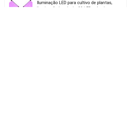
Iluminação LED para cultivo de plantas,
iluminação hortícola, 80 LEDs, 4 cabeças
movíveis
Usar o cupão:
Aplicar cupão de 27€
23.82€
VER OFERTA
50.00€
Amazon Espanha
Beats BeatsBuds Auriculares Bluetooth
Pretos
101,65€
VER OFERTA
193,09€
Amazon Espanha