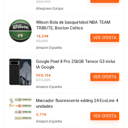
224,99€
Aliexpress Europa
Wilson Bola de basquetebol NBA TEAM
TRIBUTE, Boston Celtics
18,29€
VER OFERTA
30,44€
Amazon Espanha
Google Pixel 8 Pro 256GB Tensor G3 inclui
IA Google
559,15€
VER OFERTA
873,20€
Amazon Espanha
Marcador fluorescente edding 24 EcoLine 4
unidades
3,71€
VER OFERTA
Amazon Espanha