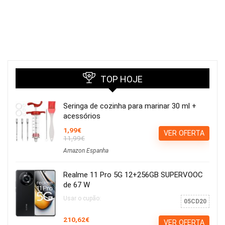
TOP HOJE
Seringa de cozinha para marinar 30 ml +
acessórios
1,99€
VER OFERTA
11,99€
Amazon Espanha
Realme 11 Pro 5G 12+256GB SUPERVOOC
de 67 W
Usar o cupão:
05CD20
210,62€
VER OFERTA