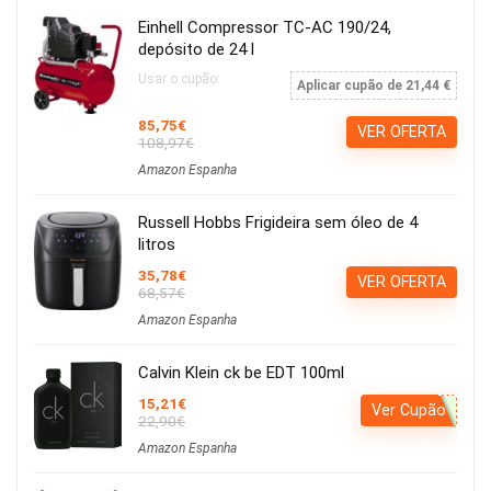
Einhell Compressor TC-AC 190/24,
depósito de 24 l
Usar o cupão:
Aplicar cupão de 21,44 €
85,75€
VER OFERTA
108,97€
Amazon Espanha
Russell Hobbs Frigideira sem óleo de 4
litros
35,78€
VER OFERTA
68,57€
Amazon Espanha
Calvin Klein ck be EDT 100ml
15,21€
Ver Cupão
22,90€
Amazon Espanha