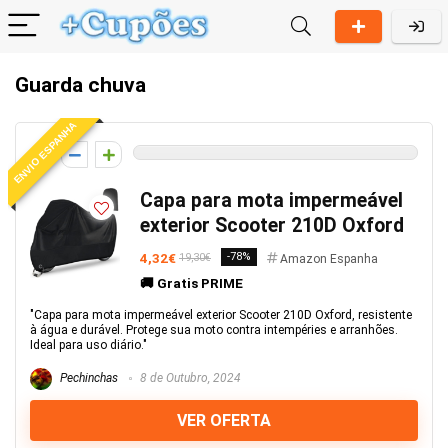
Guarda chuva
ENVIO ESPANHA
0
Capa para mota impermeável
exterior Scooter 210D Oxford
4,32€
-78%
19,30€
Amazon Espanha
🚚 Gratis PRIME
"Capa para mota impermeável exterior Scooter 210D Oxford, resistente
à água e durável. Protege sua moto contra intempéries e arranhões.
Ideal para uso diário."
Pechinchas
8 de Outubro, 2024
VER OFERTA