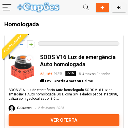
Homologada
ENVIO ESPANHA
0
SOOS V16 Luz de emergência
Auto homologada
23,16€
-50%
46,75€
Amazon Espanha
🚚 Envi Gratis Amazon Prime
SOOS V16 Luz de emergência Auto homologada SOOS V16 Luz de
emergência Auto homologada DGT, com SIM e dados pagos até 2038,
baliza com geolocalizador 3.0 ...
Cristovao
2 de Março, 2026
VER OFERTA