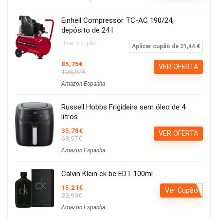
Einhell Compressor TC-AC 190/24,
depósito de 24 l
Usar o cupão:
Aplicar cupão de 21,44 €
85,75€
VER OFERTA
108,97€
Amazon Espanha
Russell Hobbs Frigideira sem óleo de 4
litros
35,78€
VER OFERTA
68,57€
Amazon Espanha
Calvin Klein ck be EDT 100ml
15,21€
Ver Cupão
22,90€
Amazon Espanha