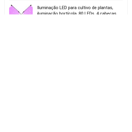
Iluminação LED para cultivo de plantas,
iluminação hortícola, 80 LEDs, 4 cabeças
movíveis
Usar o cupão:
Aplicar cupão de 27€
23.82€
VER OFERTA
50.00€
Amazon Espanha
adidas Squadra25 Training Jacket camisola
homem (XXL)
15,76€
VER OFERTA
35,74€
Amazon Espanha