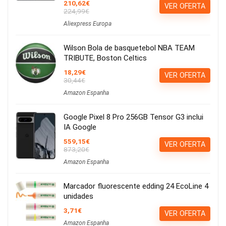
210,62€
VER OFERTA
224,99€
Aliexpress Europa
Wilson Bola de basquetebol NBA TEAM
TRIBUTE, Boston Celtics
18,29€
VER OFERTA
30,44€
Amazon Espanha
Google Pixel 8 Pro 256GB Tensor G3 inclui
IA Google
559,15€
VER OFERTA
873,20€
Amazon Espanha
Marcador fluorescente edding 24 EcoLine 4
unidades
3,71€
VER OFERTA
Amazon Espanha