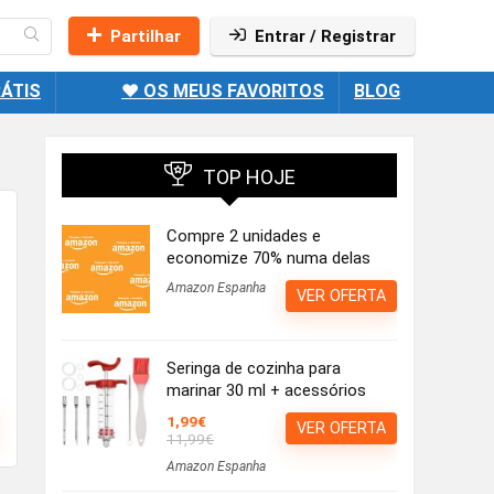
Partilhar
Entrar / Registrar
ÁTIS
❤️ OS MEUS FAVORITOS
BLOG
TOP HOJE
Compre 2 unidades e
economize 70% numa delas
Amazon Espanha
VER OFERTA
Seringa de cozinha para
marinar 30 ml + acessórios
1,99€
VER OFERTA
11,99€
Amazon Espanha