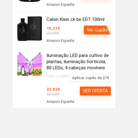
Amazon Espanha
Calvin Klein ck be EDT 100ml
15,21€
Ver Cupão
22,90€
Amazon Espanha
Iluminação LED para cultivo de
plantas, iluminação hortícola,
80 LEDs, 4 cabeças movíveis
Usar o cupão:
Aplicar cupão de 27€
23.82€
VER OFERTA
50.00€
Amazon Espanha