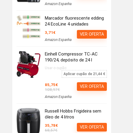
Amazon Espanha
Marcador fluorescente edding
24 EcoLine 4 unidades
3,71€
VER OFERTA
Amazon Espanha
Einhell Compressor TC-AC
190/24, depósito de 24 l
Usar o cupão:
Aplicar cupão de 21,44 €
85,75€
VER OFERTA
108,97€
Amazon Espanha
Russell Hobbs Frigideira sem
óleo de 4 litros
35,78€
VER OFERTA
68,57€