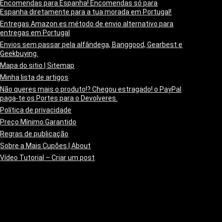
Encomendas para Espanha! Encomendas só para
Espanha diretamente para a tua morada em Portugal!
Entregas Amazon.es método de envio alternativo para
entregas em Portugal
Envios sem passar pela alfândega, Banggood, Gearbest e
Geekbuying.
Mapa do sitio | Sitemap
Minha lista de artigos
Não queres mais o produto!? Chegou estragado! o PayPal
paga-te os Portes para o Devolveres.
Política de privacidade
Preço Mínimo Garantido
Regras de publicação
Sobre a Mais Cupões | About
Vídeo Tutorial – Criar um post