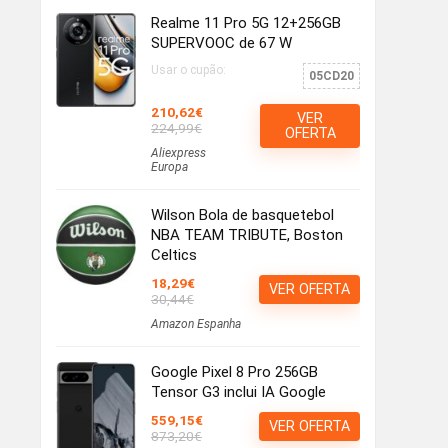
Realme 11 Pro 5G 12+256GB
SUPERVOOC de 67 W
Usar o cupão:
05CD20
210,62€
VER
224,99€
OFERTA
Aliexpress
Europa
Wilson Bola de basquetebol
NBA TEAM TRIBUTE, Boston
Celtics
18,29€
VER OFERTA
30,44€
Amazon Espanha
Google Pixel 8 Pro 256GB
Tensor G3 inclui IA Google
559,15€
VER OFERTA
873,20€