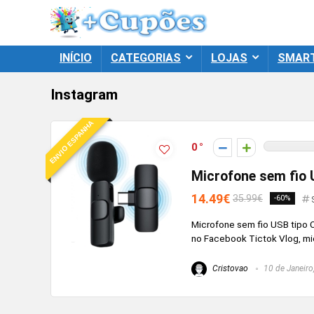
INÍCIO
CATEGORIAS
LOJAS
SMAR
Instagram
ENVIO ESPANHA
0
Microfone sem fio 
14.49€
35.99€
-60%
Microfone sem fio USB tipo C
no Facebook Tictok Vlog, mic
Cristovao
10 de Janeiro