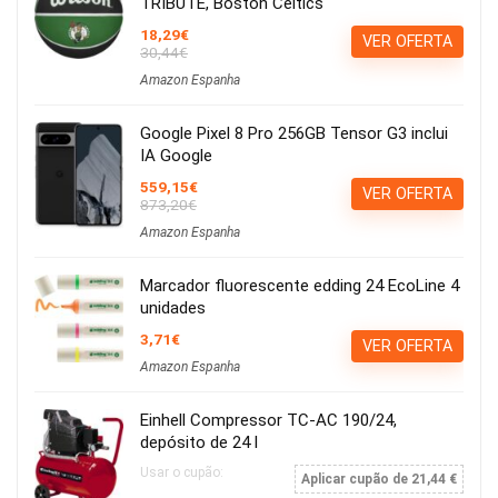
TRIBUTE, Boston Celtics
18,29€
VER OFERTA
30,44€
Amazon Espanha
Google Pixel 8 Pro 256GB Tensor G3 inclui
IA Google
559,15€
VER OFERTA
873,20€
Amazon Espanha
Marcador fluorescente edding 24 EcoLine 4
unidades
3,71€
VER OFERTA
Amazon Espanha
Einhell Compressor TC-AC 190/24,
depósito de 24 l
Usar o cupão:
Aplicar cupão de 21,44 €