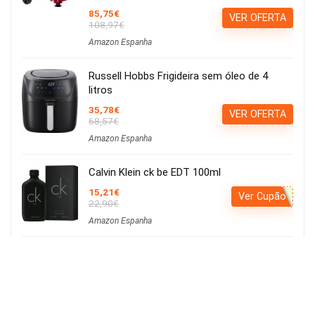
85,75€
VER OFERTA
108,97€
Amazon Espanha
Russell Hobbs Frigideira sem óleo de 4
litros
35,78€
VER OFERTA
68,57€
Amazon Espanha
Calvin Klein ck be EDT 100ml
15,21€
Ver Cupão
22,90€
Amazon Espanha
Iluminação LED para cultivo de plantas,
iluminação hortícola, 80 LEDs, 4 cabeças
movíveis
Usar o cupão:
Aplicar cupão de 27€