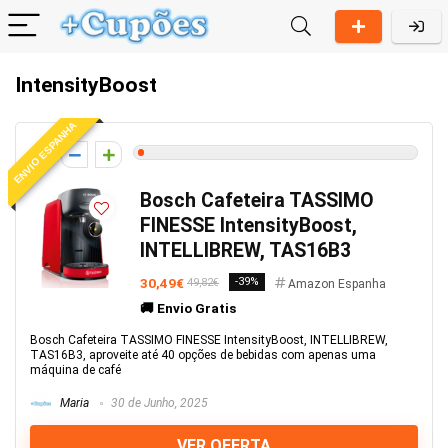
IntensityBoost
ENVIO ESPANHA
1
Bosch Cafeteira TASSIMO
FINESSE IntensityBoost,
INTELLIBREW, TAS16B3
30,49€
-39%
49,82€
Amazon Espanha
🚚 Envio Gratis
Bosch Cafeteira TASSIMO FINESSE IntensityBoost, INTELLIBREW,
TAS16B3, aproveite até 40 opções de bebidas com apenas uma
máquina de café
Maria
30 de Junho, 2025
VER OFERTA