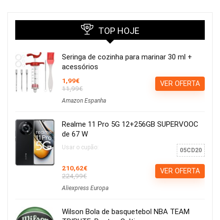
TOP HOJE
Seringa de cozinha para marinar 30 ml +
acessórios
1,99€
VER OFERTA
11,99€
Amazon Espanha
Realme 11 Pro 5G 12+256GB SUPERVOOC
de 67 W
Usar o cupão:
05CD20
210,62€
VER OFERTA
224,99€
Aliexpress Europa
Wilson Bola de basquetebol NBA TEAM