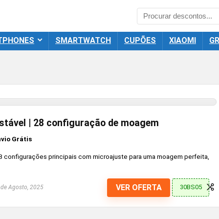
TPHONES
SMARTWATCH
CUPÕES
XIAOMI
GR
stável | 28 configuração de moagem
nvio Grátis
28 configurações principais com microajuste para uma moagem perfeita,
VER OFERTA
30BS05
de Agosto, 2025