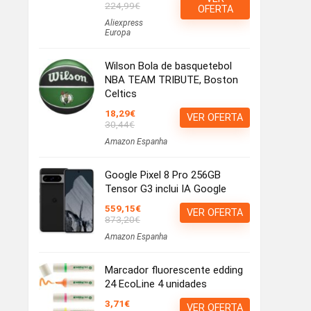
224,99€
OFERTA
Aliexpress
Europa
Wilson Bola de basquetebol
NBA TEAM TRIBUTE, Boston
Celtics
18,29€
VER OFERTA
30,44€
Amazon Espanha
Google Pixel 8 Pro 256GB
Tensor G3 inclui IA Google
559,15€
VER OFERTA
873,20€
Amazon Espanha
Marcador fluorescente edding
24 EcoLine 4 unidades
3,71€
VER OFERTA