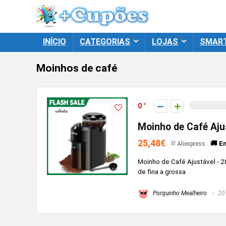
INÍCIO
CATEGORIAS
LOJAS
SMAR
Moinhos de café
0
Moinho de Café Aju
25,48€
🚚 E
Aliexpress
Moinho de Café Ajustável - 
de fina a grossa
Porquinho Mealheiro
20 