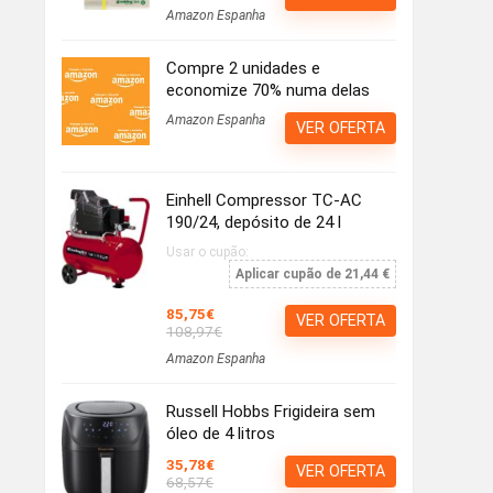
Amazon Espanha
Compre 2 unidades e
economize 70% numa delas
Amazon Espanha
VER OFERTA
Einhell Compressor TC-AC
190/24, depósito de 24 l
Usar o cupão:
Aplicar cupão de 21,44 €
85,75€
VER OFERTA
108,97€
Amazon Espanha
Russell Hobbs Frigideira sem
óleo de 4 litros
35,78€
VER OFERTA
68,57€