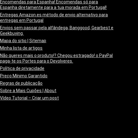
Encomendas para Espanha! Encomendas só para
Espanha diretamente para a tua morada em Portugal!
Entregas Amazon.es método de envio alternativo para
entregas em Portugal
Envios sem passar pela alfândega, Banggood, Gearbest e
Geekbuying.
Mapa do sitio | Sitemap
Minha lista de artigos
Não queres mais o produto!? Chegou estragado! o PayPal
paga-te os Portes para o Devolveres.
Política de privacidade
Preço Mínimo Garantido
Regras de publicação
Sobre a Mais Cupões | About
Vídeo Tutorial – Criar um post