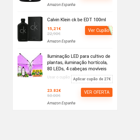
Amazon Espanha
Calvin Klein ck be EDT 100ml
15,21€
Ver Cupão
22,90€
Amazon Espanha
Iluminação LED para cultivo de
plantas, iluminação hortícola,
80 LEDs, 4 cabeças movíveis
Usar o cupão:
Aplicar cupão de 27€
23.82€
VER OFERTA
50.00€
Amazon Espanha