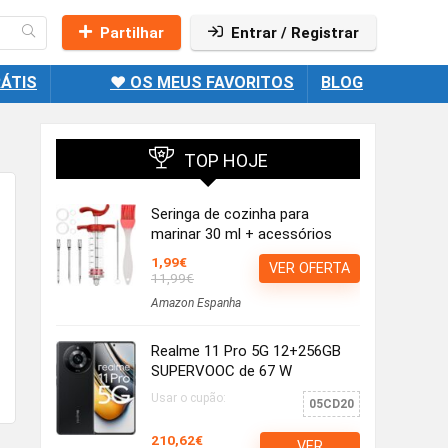
Partilhar
Entrar / Registrar
ÁTIS
❤️ OS MEUS FAVORITOS
BLOG
TOP HOJE
Seringa de cozinha para
marinar 30 ml + acessórios
1,99€
VER OFERTA
11,99€
Amazon Espanha
Realme 11 Pro 5G 12+256GB
SUPERVOOC de 67 W
Usar o cupão:
05CD20
210,62€
VER