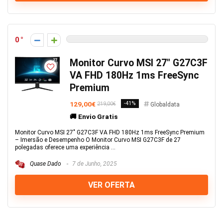
0
Monitor Curvo MSI 27″ G27C3F
VA FHD 180Hz 1ms FreeSync
Premium
129,00€
-41%
219,00€
Globaldata
🚚 Envio Gratis
Monitor Curvo MSI 27" G27C3F VA FHD 180Hz 1ms FreeSync Premium
– Imersão e Desempenho O Monitor Curvo MSI G27C3F de 27
polegadas oferece uma experiência ...
Quase Dado
7 de Junho, 2025
VER OFERTA