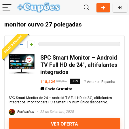
monitor curvo 27 polegadas
ENVIO ESPANHA
0
SPC Smart Monitor – Android
TV Full HD de 24″, altifalantes
integrados
118,42€
-42%
204,08€
Amazon Espanha
🚚 Envio Gratuito
SPC Smart Monitor de 24 – Android TV Full HD de 24", altifalantes
integrados, monitor para PC e Smart TV num único dispositivo.
Pechinchas
22 de Setembro, 2025
VER OFERTA