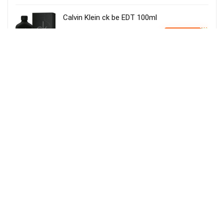
Calvin Klein ck be EDT 100ml
15,21€
Ver Cupão
22,90€
Amazon Espanha
Iluminação LED para cultivo de plantas,
iluminação hortícola, 80 LEDs, 4 cabeças
movíveis
Usar o cupão:
Aplicar cupão de 27€
23.82€
VER OFERTA
50.00€
Amazon Espanha