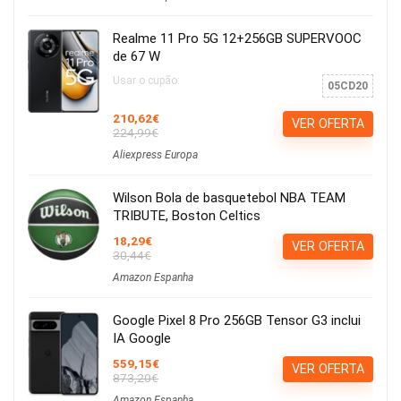
Realme 11 Pro 5G 12+256GB SUPERVOOC
de 67 W
Usar o cupão:
05CD20
210,62€
VER OFERTA
224,99€
Aliexpress Europa
Wilson Bola de basquetebol NBA TEAM
TRIBUTE, Boston Celtics
18,29€
VER OFERTA
30,44€
Amazon Espanha
Google Pixel 8 Pro 256GB Tensor G3 inclui
IA Google
559,15€
VER OFERTA
873,20€
Amazon Espanha