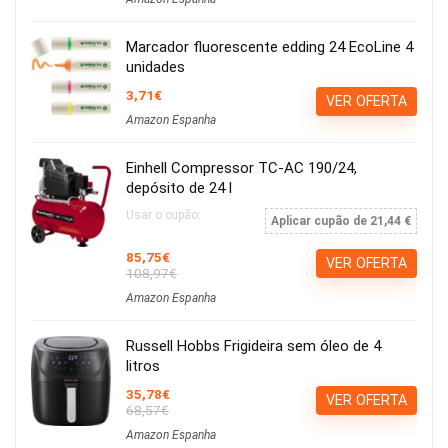
Marcador fluorescente edding 24 EcoLine 4
unidades
3,71€
VER OFERTA
Amazon Espanha
Einhell Compressor TC-AC 190/24,
depósito de 24 l
Usar o cupão:
Aplicar cupão de 21,44 €
85,75€
VER OFERTA
108,97€
Amazon Espanha
Russell Hobbs Frigideira sem óleo de 4
litros
35,78€
VER OFERTA
68,57€
Amazon Espanha