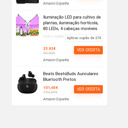
Amazon Espanha
Iluminação LED para cultivo de
plantas, iluminação hortícola,
80 LEDs, 4 cabeças movíveis
Usar o cupão:
Aplicar cupão de 27€
23.82€
VER OFERTA
50.00€
Amazon Espanha
Beats BeatsBuds Auriculares
Bluetooth Pretos
101,65€
VER OFERTA
193,09€
Amazon Espanha