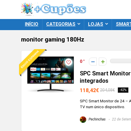
INÍCIO
CATEGORIAS
LOJAS
SMAR
monitor gaming 180Hz
ENVIO ESPANHA
0
SPC Smart Monitor –
integrados
118,42€
204,08€
-42%
SPC Smart Monitor de 24 – An
TV num único dispositivo.
Pechinchas
22 de Setem