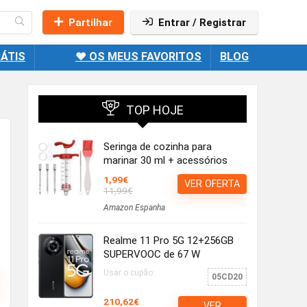
Partilhar
Entrar / Registrar
ÁTIS
❤️ OS MEUS FAVORITOS
BLOG
TOP HOJE
Seringa de cozinha para
marinar 30 ml + acessórios
1,99€
VER OFERTA
11,99€
Amazon Espanha
Realme 11 Pro 5G 12+256GB
SUPERVOOC de 67 W
Usar o cupão:
05CD20
210,62€
VER