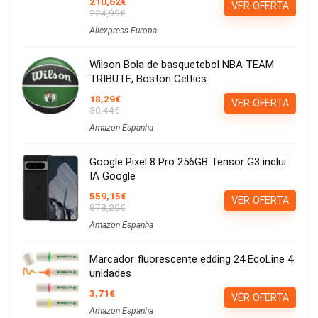
210,62€
VER OFERTA
224,99€
Aliexpress Europa
Wilson Bola de basquetebol NBA TEAM
TRIBUTE, Boston Celtics
18,29€
VER OFERTA
30,44€
Amazon Espanha
Google Pixel 8 Pro 256GB Tensor G3 inclui
IA Google
559,15€
VER OFERTA
873,20€
Amazon Espanha
Marcador fluorescente edding 24 EcoLine 4
unidades
3,71€
VER OFERTA
Amazon Espanha