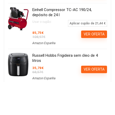
Einhell Compressor TC-AC 190/24,
depósito de 24 l
Usar o cupão:
Aplicar cupão de 21,44 €
85,75€
VER OFERTA
108,97€
Amazon Espanha
Russell Hobbs Frigideira sem óleo de 4
litros
35,78€
VER OFERTA
68,57€
Amazon Espanha
Calvin Klein ck be EDT 100ml
15,21€
Ver Cupão
22,90€
Amazon Espanha