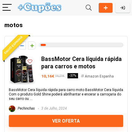
motos
ENVIO ESPANHA
3
BassMotor Cera líquida rápida
para carros e motos
10,16€
-37%
16,21€
Amazon Espanha
BassMotor Cera líquida rápida para carro moto BassMotor Cera líquida
Com o produto Gold Shine poderá abrilhantar e encerar a carroçaria do
seu carro ou ...
Pechinchas
3 de Julho, 2024
VER OFERTA