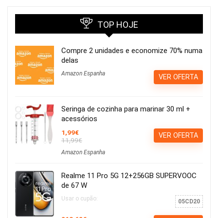
TOP HOJE
Compre 2 unidades e economize 70% numa
delas
Amazon Espanha
VER OFERTA
Seringa de cozinha para marinar 30 ml +
acessórios
1,99€
VER OFERTA
11,99€
Amazon Espanha
Realme 11 Pro 5G 12+256GB SUPERVOOC
de 67 W
Usar o cupão:
05CD20