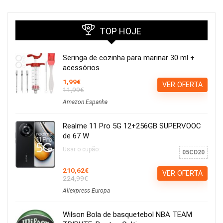
TOP HOJE
Seringa de cozinha para marinar 30 ml +
acessórios
1,99€
VER OFERTA
11,99€
Amazon Espanha
Realme 11 Pro 5G 12+256GB SUPERVOOC
de 67 W
Usar o cupão:
05CD20
210,62€
VER OFERTA
224,99€
Aliexpress Europa
Wilson Bola de basquetebol NBA TEAM