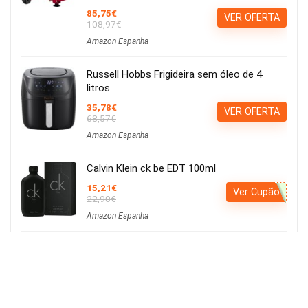
85,75€
VER OFERTA
108,97€
Amazon Espanha
Russell Hobbs Frigideira sem óleo de 4
litros
35,78€
VER OFERTA
68,57€
Amazon Espanha
Calvin Klein ck be EDT 100ml
15,21€
Ver Cupão
22,90€
Amazon Espanha
Iluminação LED para cultivo de plantas,
iluminação hortícola, 80 LEDs, 4 cabeças
movíveis
Usar o cupão:
Aplicar cupão de 27€