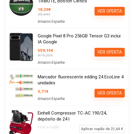
TRIBUTE, Boston Celtics
18,29€
VER OFERTA
30,44€
Amazon Espanha
Google Pixel 8 Pro 256GB Tensor G3 inclui
IA Google
559,15€
VER OFERTA
873,20€
Amazon Espanha
Marcador fluorescente edding 24 EcoLine 4
unidades
3,71€
VER OFERTA
Amazon Espanha
Einhell Compressor TC-AC 190/24,
depósito de 24 l
Usar o cupão:
Aplicar cupão de 21,44 €