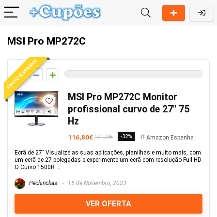
MSI Pro MP272C
ENVIO ESPANHA
0
MSI Pro MP272C Monitor
profissional curvo de 27″ 75
Hz
116,80€
-32%
171,79€
Amazon Espanha
Ecrã de 27" Visualize as suas aplicações, planilhas e muito mais, com
um ecrã de 27 polegadas e experimente um ecrã com resolução Full HD
O Curvo 1500R ...
Pechinchas
15 de Novembro, 2023
VER OFERTA