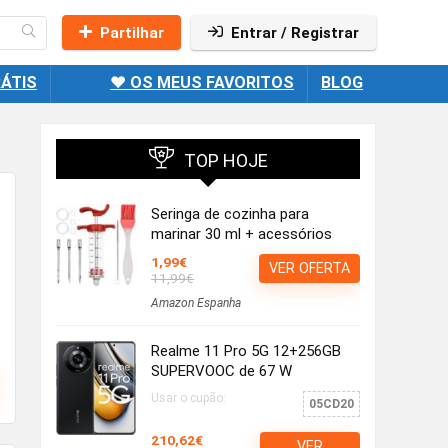
Partilhar
Entrar / Registrar
ÁTIS
❤️ OS MEUS FAVORITOS
BLOG
TOP HOJE
Seringa de cozinha para
marinar 30 ml + acessórios
1,99€
VER OFERTA
11,99€
Amazon Espanha
Realme 11 Pro 5G 12+256GB
SUPERVOOC de 67 W
Usar o cupão:
05CD20
210,62€
VER