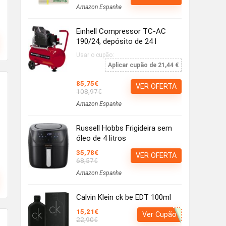
Amazon Espanha
Einhell Compressor TC-AC
190/24, depósito de 24 l
Usar o cupão:
Aplicar cupão de 21,44 €
85,75€
VER OFERTA
108,97€
Amazon Espanha
Russell Hobbs Frigideira sem
óleo de 4 litros
35,78€
VER OFERTA
68,57€
Amazon Espanha
Calvin Klein ck be EDT 100ml
15,21€
Ver Cupão
22,90€