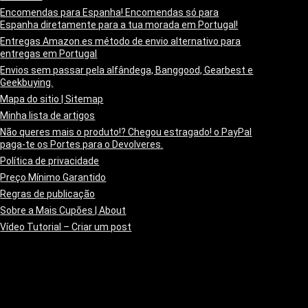
Encomendas para Espanha! Encomendas só para
Espanha diretamente para a tua morada em Portugal!
Entregas Amazon.es método de envio alternativo para
entregas em Portugal
Envios sem passar pela alfândega, Banggood, Gearbest e
Geekbuying.
Mapa do sitio | Sitemap
Minha lista de artigos
Não queres mais o produto!? Chegou estragado! o PayPal
paga-te os Portes para o Devolveres.
Política de privacidade
Preço Mínimo Garantido
Regras de publicação
Sobre a Mais Cupões | About
Vídeo Tutorial – Criar um post