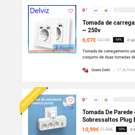
0
Tomada de carrega
~ 250v
6,07€
13,19€
-54%
Al
Tomada de carregamento usb
conjunto de duas tomadas de
Quase Dado
17 de Fever
ENVIO ESPANHA
0
Tomada De Parede 
Sobressaltos Plug 
10,99€
21,98€
-50%