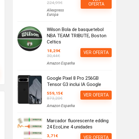
224,99€
OFERTA
Aliexpress
Europa
Wilson Bola de basquetebol
NBA TEAM TRIBUTE, Boston
Celtics
18,29€
VER OFERTA
30,44€
Amazon Espanha
Google Pixel 8 Pro 256GB
Tensor G3 inclui IA Google
559,15€
VER OFERTA
873,20€
Amazon Espanha
Marcador fluorescente edding
24 EcoLine 4 unidades
3,71€
VER OFERTA