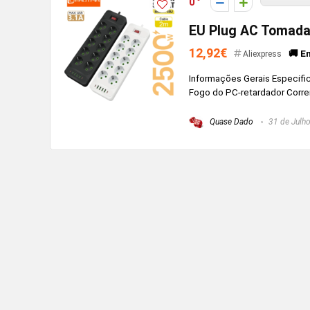
0
EU Plug AC Tomada
12,92€
🚚 E
Aliexpress
Informações Gerais Especifi
Fogo do PC-retardador Corren
Quase Dado
31 de Julho