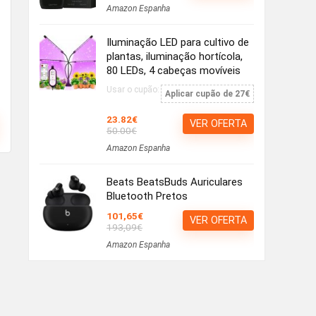
Amazon Espanha
Iluminação LED para cultivo de
plantas, iluminação hortícola,
80 LEDs, 4 cabeças movíveis
Usar o cupão:
Aplicar cupão de 27€
23.82€
VER OFERTA
50.00€
Amazon Espanha
Beats BeatsBuds Auriculares
Bluetooth Pretos
101,65€
VER OFERTA
193,09€
Amazon Espanha