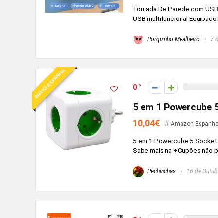
Tomada De Parede com USB A
USB multifuncional Equipado c
Porquinho Mealheiro
7 d
ENVIO ESPANHA
0
5 em 1 Powercube 
10,04€
Amazon Espanh
5 em 1 Powercube 5 Sockets
Sabe mais na +Cupões não 
Pechinchas
16 de Outub