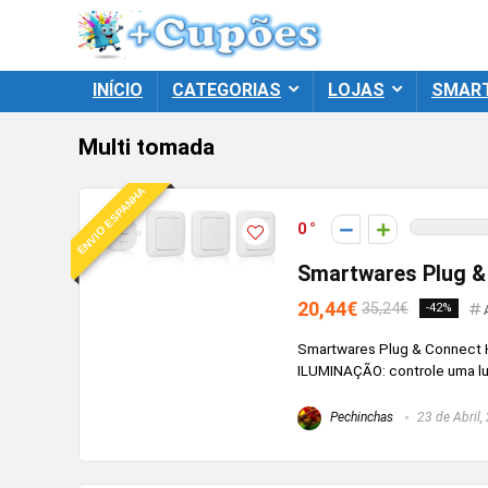
INÍCIO
CATEGORIAS
LOJAS
SMAR
Multi tomada
ENVIO ESPANHA
0
Smartwares Plug &
20,44€
35,24€
-42%
Smartwares Plug & Connect
ILUMINAÇÃO: controle uma luz 
Pechinchas
23 de Abril,