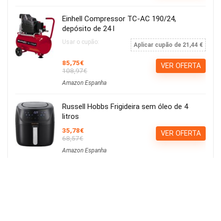
Einhell Compressor TC-AC 190/24,
depósito de 24 l
Usar o cupão:
Aplicar cupão de 21,44 €
85,75€
VER OFERTA
108,97€
Amazon Espanha
Russell Hobbs Frigideira sem óleo de 4
litros
35,78€
VER OFERTA
68,57€
Amazon Espanha
Calvin Klein ck be EDT 100ml
15,21€
Ver Cupão
22,90€
Amazon Espanha