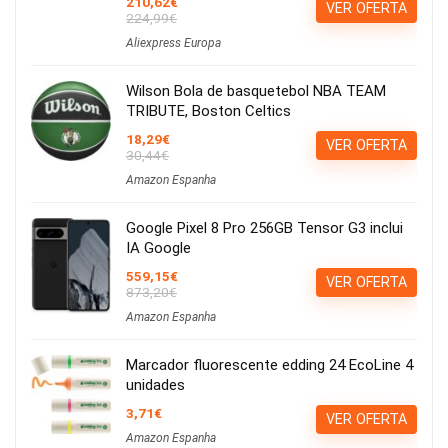
210,62€
VER OFERTA
224,99€
Aliexpress Europa
Wilson Bola de basquetebol NBA TEAM
TRIBUTE, Boston Celtics
18,29€
VER OFERTA
30,44€
Amazon Espanha
Google Pixel 8 Pro 256GB Tensor G3 inclui
IA Google
559,15€
VER OFERTA
873,20€
Amazon Espanha
Marcador fluorescente edding 24 EcoLine 4
unidades
3,71€
VER OFERTA
Amazon Espanha