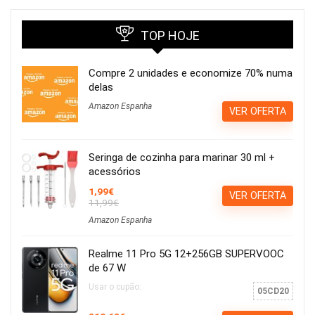
TOP HOJE
Compre 2 unidades e economize 70% numa
delas
Amazon Espanha
VER OFERTA
Seringa de cozinha para marinar 30 ml +
acessórios
1,99€
VER OFERTA
11,99€
Amazon Espanha
Realme 11 Pro 5G 12+256GB SUPERVOOC
de 67 W
Usar o cupão:
05CD20