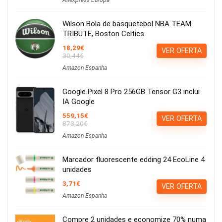
Aliexpress Europa
Wilson Bola de basquetebol NBA TEAM
TRIBUTE, Boston Celtics
18,29€
VER OFERTA
30,44€
Amazon Espanha
Google Pixel 8 Pro 256GB Tensor G3 inclui
IA Google
559,15€
VER OFERTA
873,20€
Amazon Espanha
Marcador fluorescente edding 24 EcoLine 4
unidades
3,71€
VER OFERTA
Amazon Espanha
Compre 2 unidades e economize 70% numa