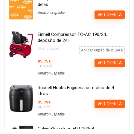
delas
Amazon Espanha
VER OFERTA
Einhell Compressor TC-AC 190/24,
depósito de 24 l
Usar o cupão:
Aplicar cupão de 21,44 €
85,75€
VER OFERTA
108,97€
Amazon Espanha
Russell Hobbs Frigideira sem óleo de 4
litros
35,78€
VER OFERTA
68,57€
Amazon Espanha
Calvin Klein ck be EDT 100ml