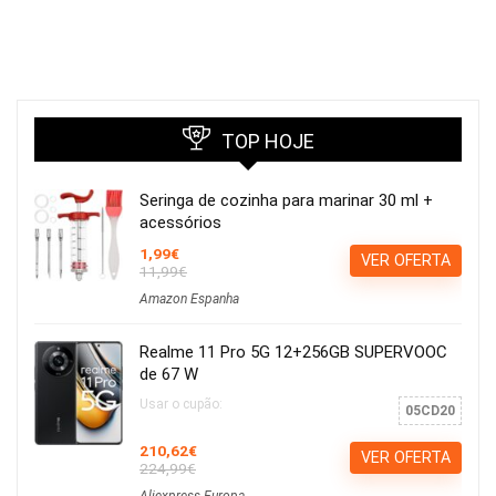
TOP HOJE
Seringa de cozinha para marinar 30 ml +
acessórios
1,99€
VER OFERTA
11,99€
Amazon Espanha
Realme 11 Pro 5G 12+256GB SUPERVOOC
de 67 W
Usar o cupão:
05CD20
210,62€
VER OFERTA
224,99€