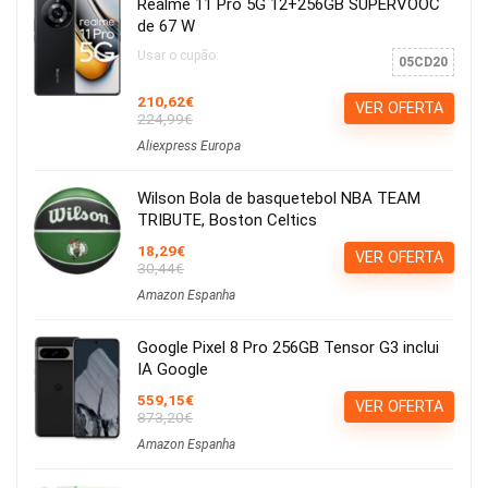
Realme 11 Pro 5G 12+256GB SUPERVOOC
de 67 W
Usar o cupão:
05CD20
210,62€
VER OFERTA
224,99€
Aliexpress Europa
Wilson Bola de basquetebol NBA TEAM
TRIBUTE, Boston Celtics
18,29€
VER OFERTA
30,44€
Amazon Espanha
Google Pixel 8 Pro 256GB Tensor G3 inclui
IA Google
559,15€
VER OFERTA
873,20€
Amazon Espanha