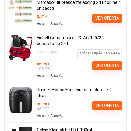
Marcador fluorescente edding 24 EcoLine 4
unidades
3,71€
VER OFERTA
Amazon Espanha
Einhell Compressor TC-AC 190/24,
depósito de 24 l
Usar o cupão:
Aplicar cupão de 21,44 €
85,75€
VER OFERTA
108,97€
Amazon Espanha
Russell Hobbs Frigideira sem óleo de 4
litros
35,78€
VER OFERTA
68,57€
Amazon Espanha
Calvin Klein ck be EDT 100ml