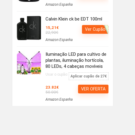
Amazon Espanha
Calvin Klein ck be EDT 100ml
15,21€
Ver Cupão
22,90€
Amazon Espanha
Iluminação LED para cultivo de
plantas, iluminação hortícola,
80 LEDs, 4 cabeças movíveis
Usar o cupão:
Aplicar cupão de 27€
23.82€
VER OFERTA
50.00€
Amazon Espanha