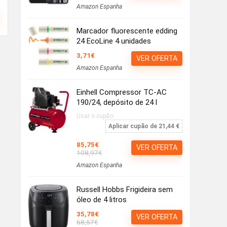
Amazon Espanha
Marcador fluorescente edding
24 EcoLine 4 unidades
3,71€
VER OFERTA
Amazon Espanha
Einhell Compressor TC-AC
190/24, depósito de 24 l
Usar o cupão:
Aplicar cupão de 21,44 €
85,75€
VER OFERTA
108,97€
Amazon Espanha
Russell Hobbs Frigideira sem
óleo de 4 litros
35,78€
VER OFERTA
68,57€