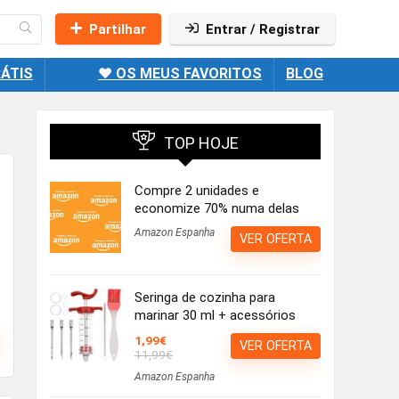
Partilhar
Entrar / Registrar
ÁTIS
❤️ OS MEUS FAVORITOS
BLOG
TOP HOJE
Compre 2 unidades e
economize 70% numa delas
Amazon Espanha
VER OFERTA
Seringa de cozinha para
marinar 30 ml + acessórios
1,99€
VER OFERTA
11,99€
Amazon Espanha