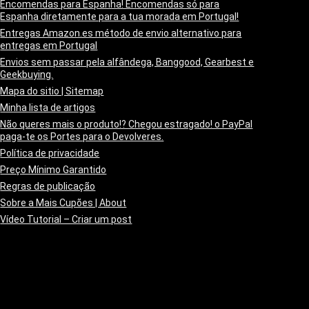
Encomendas para Espanha! Encomendas só para
Espanha diretamente para a tua morada em Portugal!
Entregas Amazon.es método de envio alternativo para
entregas em Portugal
Envios sem passar pela alfândega, Banggood, Gearbest e
Geekbuying.
Mapa do sitio | Sitemap
Minha lista de artigos
Não queres mais o produto!? Chegou estragado! o PayPal
paga-te os Portes para o Devolveres.
Política de privacidade
Preço Mínimo Garantido
Regras de publicação
Sobre a Mais Cupões | About
Vídeo Tutorial – Criar um post