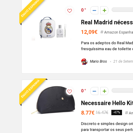
ENVIO ESPANHA
0
Real Madrid nécess
12,09€
Amazon Espanh
Para os adeptos do Real Mad
fresquíssima eau de toilette 
Mario Bros
21 de Setem
ENVIO ESPANHA
0
Necessaire Hello Ki
8.77€
16.47€
-47%
Am
Discreto e simples design or
para transportar os seus pert