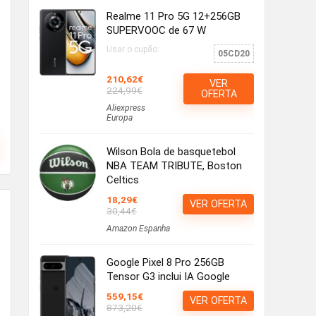
Realme 11 Pro 5G 12+256GB
SUPERVOOC de 67 W
Usar o cupão:
05CD20
210,62€
VER
224,99€
OFERTA
Aliexpress
Europa
Wilson Bola de basquetebol
NBA TEAM TRIBUTE, Boston
Celtics
18,29€
VER OFERTA
30,44€
Amazon Espanha
Google Pixel 8 Pro 256GB
Tensor G3 inclui IA Google
559,15€
VER OFERTA
873,20€