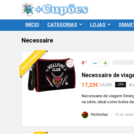
INÍCIO
CATEGORIAS
LOJAS
SMAR
Necessaire
ENVIO ESPANHA
0
Necessaire de viag
17,23€
24,39€
-29%
Necessaire de viagem Strange
na série, ideal como bolsa de 
Pechinchas
16 de Janeir