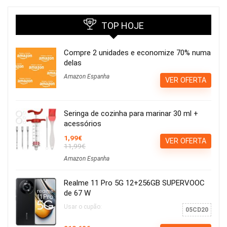
TOP HOJE
Compre 2 unidades e economize 70% numa
delas
Amazon Espanha
VER OFERTA
Seringa de cozinha para marinar 30 ml +
acessórios
1,99€
VER OFERTA
11,99€
Amazon Espanha
Realme 11 Pro 5G 12+256GB SUPERVOOC
de 67 W
Usar o cupão:
05CD20