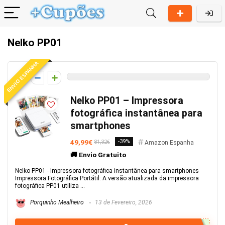
Nelko PP01
ENVIO ESPANHA
0
Nelko PP01 – Impressora
fotográfica instantânea para
smartphones
49,99€
-39%
81,32€
Amazon Espanha
🚚 Envio Gratuito
Nelko PP01 - Impressora fotográfica instantânea para smartphones
Impressora Fotográfica Portátil: A versão atualizada da impressora
fotográfica PP01 utiliza ...
Porquinho Mealheiro
13 de Fevereiro, 2026