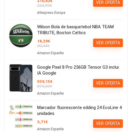
210,62€
VER OFERTA
224,99€
Aliexpress Europa
Wilson Bola de basquetebol NBA TEAM
TRIBUTE, Boston Celtics
18,29€
VER OFERTA
30,44€
Amazon Espanha
Google Pixel 8 Pro 256GB Tensor G3 inclui
IA Google
559,15€
VER OFERTA
873,20€
Amazon Espanha
Marcador fluorescente edding 24 EcoLine 4
unidades
3,71€
VER OFERTA
Amazon Espanha