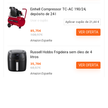
Einhell Compressor TC-AC 190/24,
depósito de 24 l
Usar o cupão:
Aplicar cupão de 21,44 €
85,75€
VER OFERTA
108,97€
Amazon Espanha
Russell Hobbs Frigideira sem óleo de 4
litros
35,78€
VER OFERTA
68,57€
Amazon Espanha
Calvin Klein ck be EDT 100ml
15,21€
Ver Cupão
22,90€
Amazon Espanha