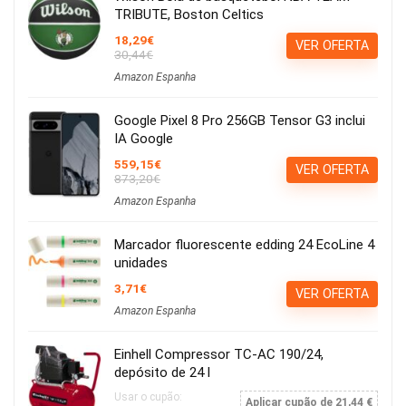
TRIBUTE, Boston Celtics
18,29€
VER OFERTA
30,44€
Amazon Espanha
Google Pixel 8 Pro 256GB Tensor G3 inclui
IA Google
559,15€
VER OFERTA
873,20€
Amazon Espanha
Marcador fluorescente edding 24 EcoLine 4
unidades
3,71€
VER OFERTA
Amazon Espanha
Einhell Compressor TC-AC 190/24,
depósito de 24 l
Usar o cupão:
Aplicar cupão de 21,44 €