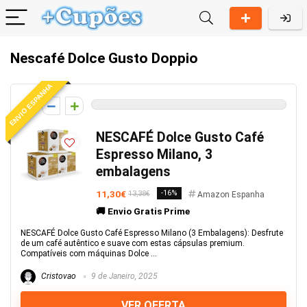
Nescafé Dolce Gusto Doppio
ENVIO ESPANHA
0
NESCAFÉ Dolce Gusto Café
Espresso Milano, 3
embalagens
11,30€
-16%
13,38€
Amazon Espanha
🚚 Envio Gratis Prime
NESCAFÉ Dolce Gusto Café Espresso Milano (3 Embalagens): Desfrute
de um café autêntico e suave com estas cápsulas premium.
Compatíveis com máquinas Dolce ...
Cristovao
9 de Janeiro, 2025
VER OFERTA