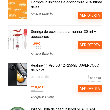
Compre 2 unidades e economize 70% numa
delas
Amazon Espanha
VER OFERTA
Seringa de cozinha para marinar 30 ml +
acessórios
1,99€
VER OFERTA
11,99€
Amazon Espanha
Realme 11 Pro 5G 12+256GB SUPERVOOC
de 67 W
Usar o cupão:
05CD20
210,62€
VER OFERTA
224,99€
Aliexpress Europa
Wilson Bola de basquetebol NBA TEAM