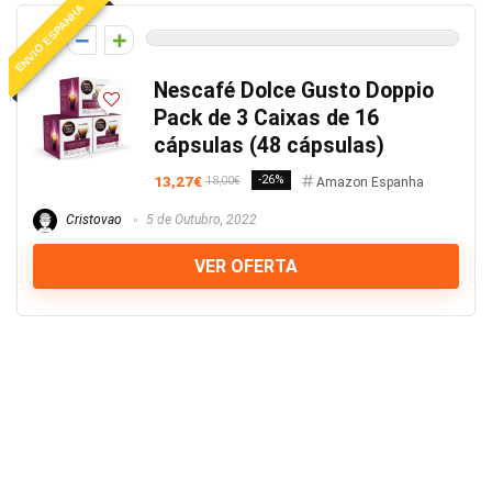
ENVIO ESPANHA
0
Nescafé Dolce Gusto Doppio
Pack de 3 Caixas de 16
cápsulas (48 cápsulas)
13,27€
-26%
18,00€
Amazon Espanha
Cristovao
5 de Outubro, 2022
VER OFERTA