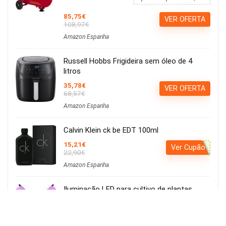
85,75€
VER OFERTA
108,97€
Amazon Espanha
Russell Hobbs Frigideira sem óleo de 4
litros
35,78€
VER OFERTA
68,57€
Amazon Espanha
Calvin Klein ck be EDT 100ml
15,21€
Ver Cupão
22,90€
Amazon Espanha
Iluminação LED para cultivo de plantas,
iluminação hortícola, 80 LEDs, 4 cabeças
movíveis
Usar o cupão: