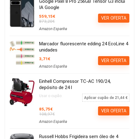
Google Pixel 8 Pro 256GB Tensor G3 inclui
IA Google
559,15€
VER OFERTA
873,20€
Amazon Espanha
Marcador fluorescente edding 24 EcoLine 4
unidades
3,71€
VER OFERTA
Amazon Espanha
Einhell Compressor TC-AC 190/24,
depósito de 24 l
Usar o cupão:
Aplicar cupão de 21,44 €
85,75€
VER OFERTA
108,97€
Amazon Espanha
Russell Hobbs Frigideira sem óleo de 4