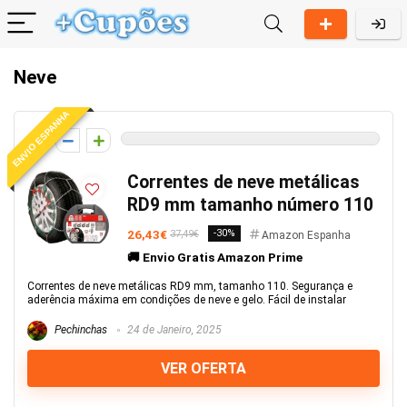
Neve
ENVIO ESPANHA
0
Correntes de neve metálicas
RD9 mm tamanho número 110
26,43€
-30%
37,49€
Amazon Espanha
🚚 Envio Gratis Amazon Prime
Correntes de neve metálicas RD9 mm, tamanho 110. Segurança e
aderência máxima em condições de neve e gelo. Fácil de instalar
Pechinchas
24 de Janeiro, 2025
VER OFERTA