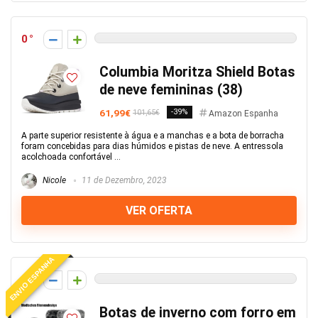
0
Columbia Moritza Shield Botas
de neve femininas (38)
61,99€
-39%
101,65€
Amazon Espanha
A parte superior resistente à água e a manchas e a bota de borracha
foram concebidas para dias húmidos e pistas de neve. A entressola
acolchoada confortável ...
Nicole
11 de Dezembro, 2023
VER OFERTA
ENVIO ESPANHA
0
Botas de inverno com forro em