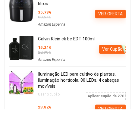
litros
35,78€
VER OFERTA
68,57€
Amazon Espanha
Calvin Klein ck be EDT 100ml
15,21€
Ver Cupão
22,90€
Amazon Espanha
Iluminação LED para cultivo de plantas,
iluminação hortícola, 80 LEDs, 4 cabeças
movíveis
Usar o cupão:
Aplicar cupão de 27€
23.82€
VER OFERTA
50.00€
Amazon Espanha
Beats BeatsBuds Auriculares Bluetooth