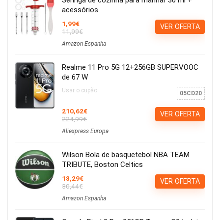
Seringa de cozinha para marinar 30 ml +
acessórios
1,99€
VER OFERTA
11,99€
Amazon Espanha
Realme 11 Pro 5G 12+256GB SUPERVOOC
de 67 W
Usar o cupão:
05CD20
210,62€
VER OFERTA
224,99€
Aliexpress Europa
Wilson Bola de basquetebol NBA TEAM
TRIBUTE, Boston Celtics
18,29€
VER OFERTA
30,44€
Amazon Espanha